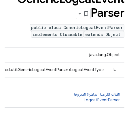
Parser
public class GenericLogcatEventParser
implements Closeable
extends Object
java.lang.Object
defed.util.GenericLogcatEventParser<LogcatEventType>
↳
الفئات الفرعية المباشرة المعروفة
LogcatEventParser