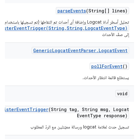
parse
Events
(String[] lines)
تحليل أسطر أداة Logcat وإضافة أي أحداث تم التقاطها (تم تسجيلها باستخدام
gisterEventTrigger(String,String,LogcatEventType)
إلى صفّ الأحداث
Generic
Logcat
Event
Parser
.
Logcat
Event
poll
For
Event
()
يستطلع قائمة انتظار الأحداث.
void
egister
Event
Trigger
(String tag
,
String msg
,
Logcat
Event
Type response)
تسجيل حدث لعلامة logcat ورسالة معيّنتَين مع الردّ المطلوب