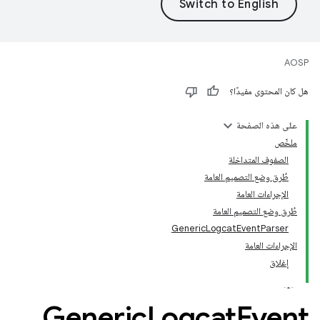
AOSP
هل كان المحتوى مفيدًا؟
على هذه الصفحة
ملخّص
الصفوف المتداخلة
طُرق وضع التصميم العامة
الإجراءات العامة
طُرق وضع التصميم العامة
GenericLogcatEventParser
الإجراءات العامة
إغلاق
Generic
Logcat
Event