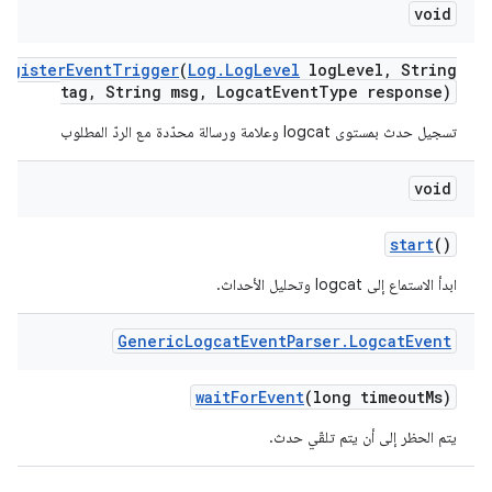
void
register
Event
Trigger
(
Log
.
Log
Level
log
Level
,
String
tag
,
String msg
,
Logcat
Event
Type response)
تسجيل حدث بمستوى logcat وعلامة ورسالة محدّدة مع الردّ المطلوب
void
start
()
ابدأ الاستماع إلى logcat وتحليل الأحداث.
Generic
Logcat
Event
Parser
.
Logcat
Event
wait
For
Event
(long timeout
Ms)
يتم الحظر إلى أن يتم تلقّي حدث.