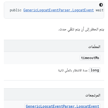
public 
GenericLogcatEventParser.LogcatEvent
 waitFo
يتم الحظر إلى أن يتم تلقّي حدث.
المعلَمات
timeout
Ms
long
: مدة الانتظار بالملّي ثانية
المرتجعات
Generic
Logcat
Event
Parser
.
Logcat
Event