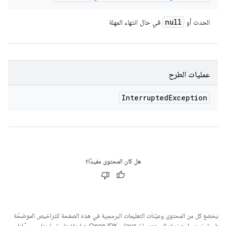
null
الحدث أو
في حال انتهاء المهلة
عمليات الطرح
Interrupted
Exception
هل كان المحتوى مفيدًا؟
يخضع كل من المحتوى وعيّنات التعليمات البرمجية في هذه الصفحة للتراخيص الموضحّة
في
ترخيص استخدام المحتوى
. إنّ Java وOpenJDK هما علامتان تجاريتان مسجَّلتان