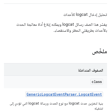
تحليل إدخال logcat للأحداث
يفسّر هذا الصف رسائل logcat ويمكنه إبلاغ أداة معالجة الحدث
بالأحداث بطريقتَي الحظر والاستقصاء.
ملخّص
الصفوف المتداخلة
class
Generic
Logcat
Event
Parser
.
Logcat
Event
بنية لتخزين حدث logcat مع نوع الحدث ورسالة logcat التي تؤدي إلى
تشغيله