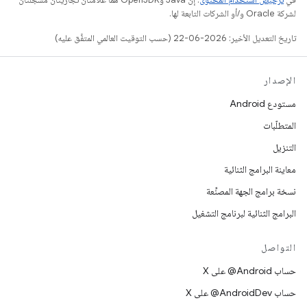
لشركة Oracle و/أو الشركات التابعة لها.
تاريخ التعديل الأخير: 2026-06-22 (حسب التوقيت العالمي المتفَّق عليه)
الإصدار
مستودع Android
المتطلّبات
التنزيل
معاينة البرامج الثنائية
نسخة برامج الجهة المصنِّعة
البرامج الثنائية لبرنامج التشغيل
التواصل
حساب ‎@Android على X
حساب ‎@AndroidDev على X