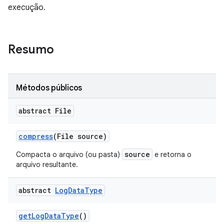
execução.
Resumo
Métodos públicos
abstract File
compress
(File source)
source
Compacta o arquivo (ou pasta)
e retorna o
arquivo resultante.
abstract
Log
Data
Type
get
Log
Data
Type
()