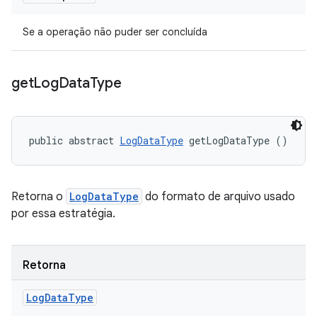
Se a operação não puder ser concluída
get
Log
Data
Type
public abstract 
LogDataType
 getLogDataType ()
Retorna o
LogDataType
do formato de arquivo usado
por essa estratégia.
Retorna
Log
Data
Type