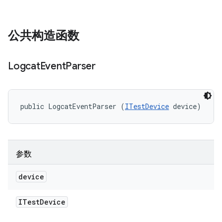
公共构造函数
Logcat
Event
Parser
public LogcatEventParser (
ITestDevice
 device)
参数
device
ITest
Device