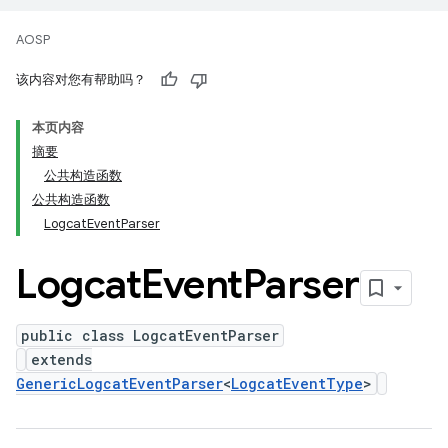
AOSP
该内容对您有帮助吗？
本页内容
摘要
公共构造函数
公共构造函数
LogcatEventParser
Logcat
Event
Parser
public class LogcatEventParser
extends
GenericLogcatEventParser
<
LogcatEventType
>