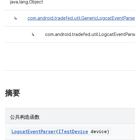
java.lang.Object
↳
com.android.tradefed.util.GenericLogcatEventParser
<
↳
com.android.tradefed.util.LogcatEventParser
摘要
公共构造函数
Logcat
Event
Parser
(
ITest
Device
device)