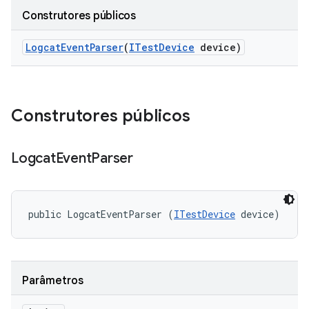
Construtores públicos
Logcat
Event
Parser
(
ITest
Device
device)
Construtores públicos
Logcat
Event
Parser
public LogcatEventParser (
ITestDevice
 device)
Parâmetros