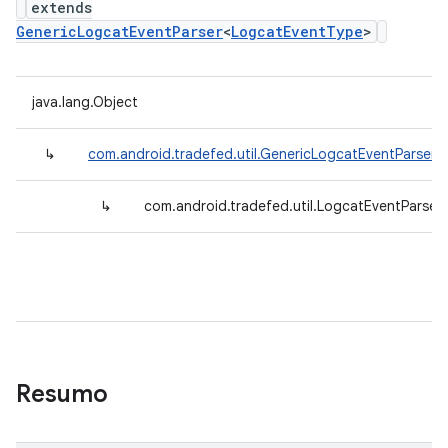
extends
GenericLogcatEventParser
<
LogcatEventType
>
java.lang.Object
↳
com.android.tradefed.util.GenericLogcatEventParser
<
↳
com.android.tradefed.util.LogcatEventParser
Resumo