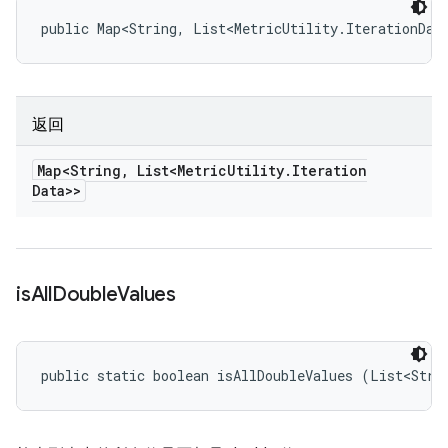
public Map<String, List<MetricUtility.IterationDat
返回
Map<String
,
List<Metric
Utility
.
Iteration
Data>>
is
All
Double
Values
public static boolean isAllDoubleValues (List<Stri