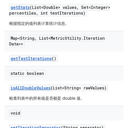
get
Stats
(List<Double> values
,
Set<Integer>
percentiles
,
int test
Iterations)
根据指定的值列表计算统计信息。
Map<String
,
List<Metric
Utility
.
Iteration
Data>>
get
Test
Iterations
()
static boolean
is
All
Double
Values
(List<String> raw
Values)
检查列表中的所有值是否都是 double 值。
void
set
Iteration
Separator
(String separator)