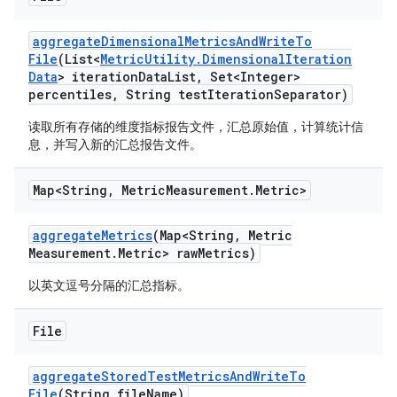
aggregate
Dimensional
Metrics
And
Write
To
File
(List<
Metric
Utility
.
Dimensional
Iteration
Data
> iteration
Data
List
,
Set<Integer>
percentiles
,
String test
Iteration
Separator)
读取所有存储的维度指标报告文件，汇总原始值，计算统计信
息，并写入新的汇总报告文件。
Map<String
,
Metric
Measurement
.
Metric>
aggregate
Metrics
(Map<String
,
Metric
Measurement
.
Metric> raw
Metrics)
以英文逗号分隔的汇总指标。
File
aggregate
Stored
Test
Metrics
And
Write
To
File
(String file
Name)