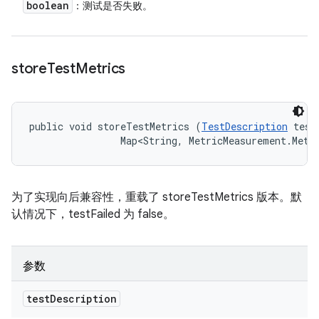
boolean
：测试是否失败。
store
Test
Metrics
public void storeTestMetrics (
TestDescription
 test
                Map<String, MetricMeasurement.Metr
为了实现向后兼容性，重载了 storeTestMetrics 版本。默
认情况下，testFailed 为 false。
参数
test
Description