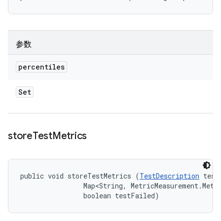
参数
percentiles
Set
store
Test
Metrics
public void storeTestMetrics (
TestDescription
 test
                Map<String, MetricMeasurement.Metri
                boolean testFailed)