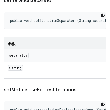
set
Iteration
Separator
public void setIterationSeparator (String separato
参数
separator
String
set
Metrics
Use
For
Test
Iterations
public void setMetricsUseForTestIterations (Set<St