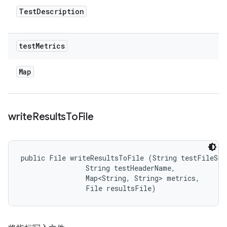
Test
Description
test
Metrics
Map
write
Results
To
File
public File writeResultsToFile (String testFileSuff
                String testHeaderName, 

                Map<String, String> metrics, 

                File resultsFile)