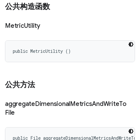
公共构造函数
Metric
Utility
public MetricUtility ()
公共方法
aggregate
Dimensional
Metrics
And
Write
To
File
public File aggregateDimensionalMetricsAndWriteToF