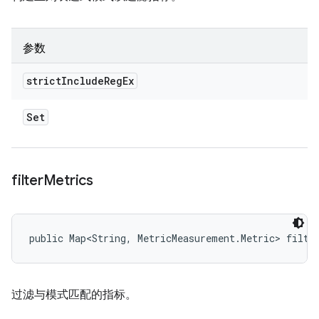
参数
strict
Include
Reg
Ex
Set
filter
Metrics
public Map<String, MetricMeasurement.Metric> filte
过滤与模式匹配的指标。