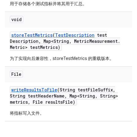
用于存储各个测试指标并将其用于汇总。
void
store
Test
Metrics
(
Test
Description
test
Description
,
Map<String
,
Metric
Measurement
.
Metric> test
Metrics)
为了实现向后兼容性，storeTestMetrics 的重载版本。
File
write
Results
To
File
(String test
File
Suffix
,
String test
Header
Name
,
Map<String
,
String>
metrics
,
File results
File)
将指标写入文件。