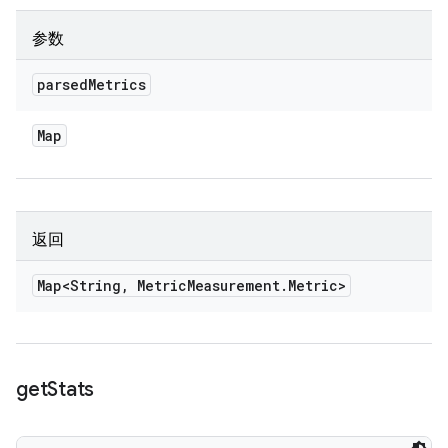
参数
parsed
Metrics
Map
返回
Map<String
,
Metric
Measurement
.
Metric>
get
Stats