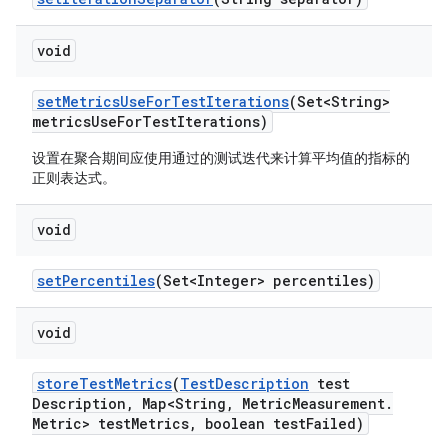
void
set
Metrics
Use
For
Test
Iterations
(Set<String>
metrics
Use
For
Test
Iterations)
设置在聚合期间应使用通过的测试迭代来计算平均值的指标的
正则表达式。
void
set
Percentiles
(Set<Integer> percentiles)
void
store
Test
Metrics
(
Test
Description
test
Description
,
Map<String
,
Metric
Measurement
.
Metric> test
Metrics
,
boolean test
Failed)