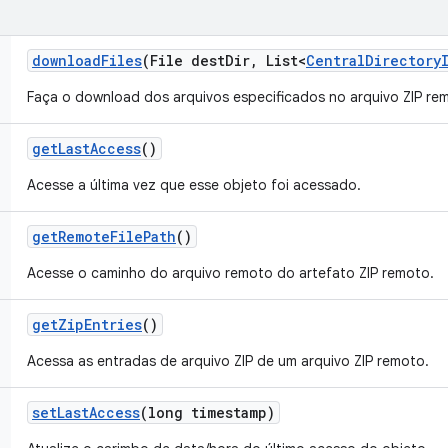
download
Files
(File dest
Dir
,
List<
Central
Directory
Faça o download dos arquivos especificados no arquivo ZIP re
get
Last
Access
()
Acesse a última vez que esse objeto foi acessado.
get
Remote
File
Path
()
Acesse o caminho do arquivo remoto do artefato ZIP remoto.
get
Zip
Entries
()
Acessa as entradas de arquivo ZIP de um arquivo ZIP remoto.
set
Last
Access
(long timestamp)