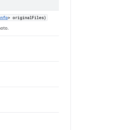
Info
> original
Files)
moto.