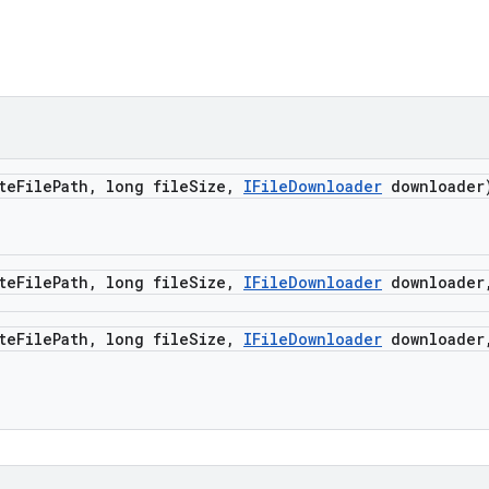
te
File
Path
,
long file
Size
,
IFile
Downloader
downloader
te
File
Path
,
long file
Size
,
IFile
Downloader
downloader
te
File
Path
,
long file
Size
,
IFile
Downloader
downloader