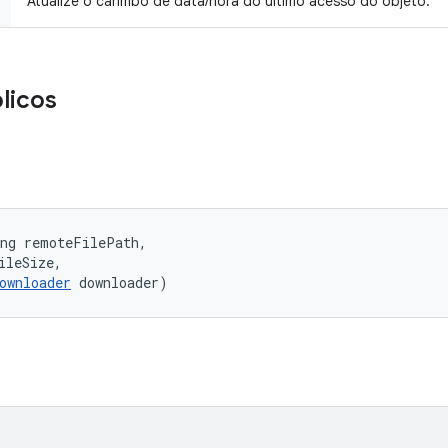
Atualize o carimbo de data/hora do último acesso do objeto.
licos
ng remoteFilePath, 

ileSize, 

ownloader
 downloader)