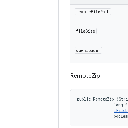
remote
File
Path
file
Size
downloader
Remote
Zip
public RemoteZip (Stri
                long f
IFileD
                boolea