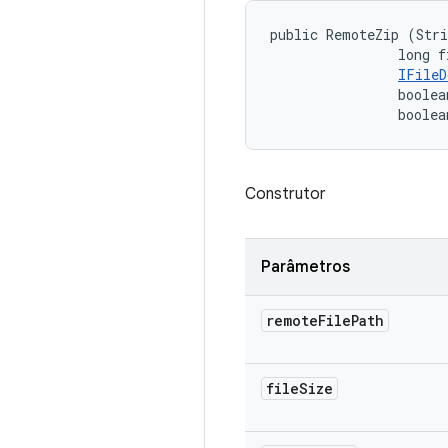
public RemoteZip (Stri
                long f
IFileD
                boolea
                boolea
Construtor
Parâmetros
remote
File
Path
file
Size