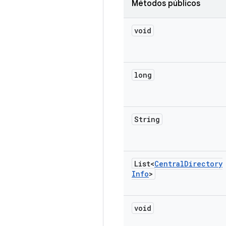
Métodos públicos
void
long
String
List<
Central
Directory
Info
>
void