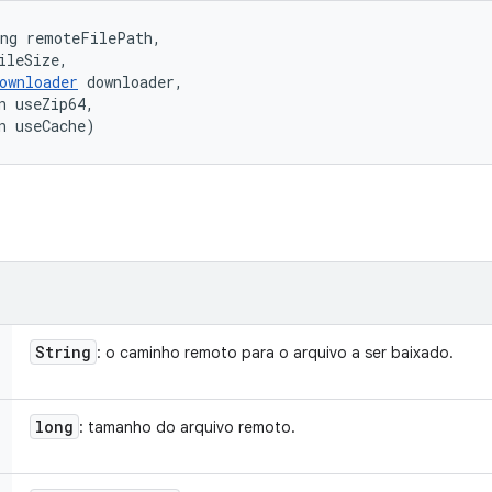
ng remoteFilePath, 

ileSize, 

ownloader
 downloader, 

n useZip64, 

n useCache)
String
: o caminho remoto para o arquivo a ser baixado.
long
: tamanho do arquivo remoto.