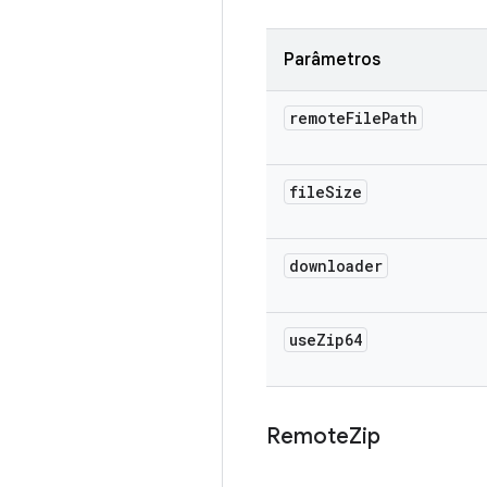
Parâmetros
remote
File
Path
file
Size
downloader
use
Zip64
Remote
Zip