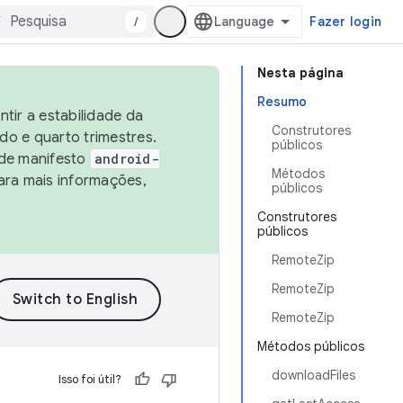
/
Fazer login
Nesta página
Resumo
tir a estabilidade da
Construtores
o e quarto trimestres.
públicos
 de manifesto
android-
Métodos
ara mais informações,
públicos
Construtores
públicos
RemoteZip
RemoteZip
RemoteZip
Métodos públicos
downloadFiles
Isso foi útil?