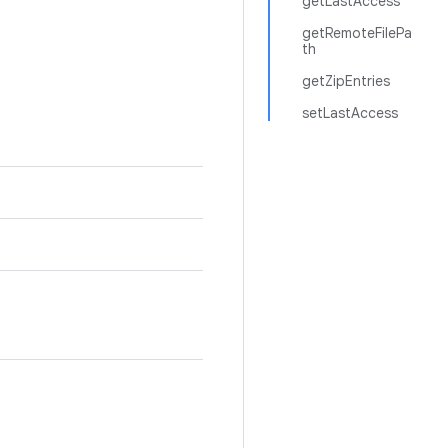
getLastAccess
getRemoteFilePa
th
getZipEntries
setLastAccess