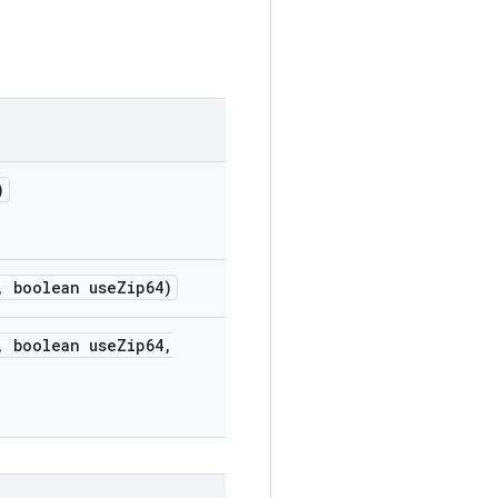
)
,
boolean use
Zip64)
,
boolean use
Zip64
,