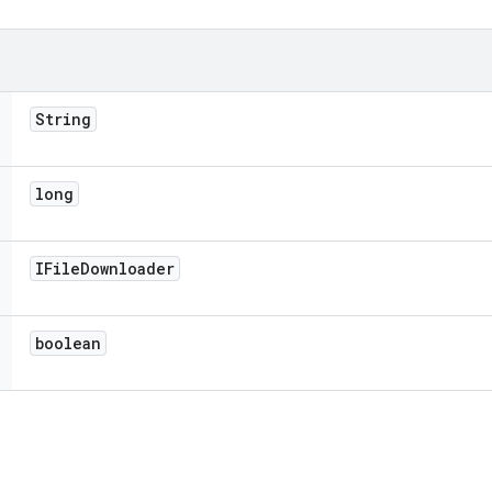
String
long
IFile
Downloader
boolean