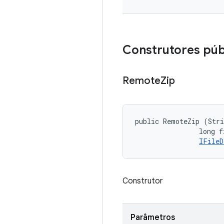
Construtores púb
Remote
Zip
public RemoteZip (Stri
                long f
IFileD
Construtor
Parâmetros