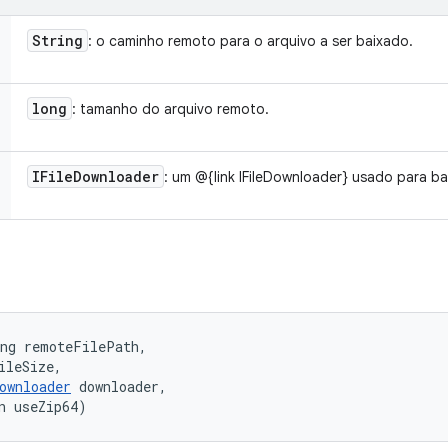
String
: o caminho remoto para o arquivo a ser baixado.
long
: tamanho do arquivo remoto.
IFile
Downloader
: um @{link IFileDownloader} usado para ba
ng remoteFilePath, 

ileSize, 

ownloader
 downloader, 

n useZip64)