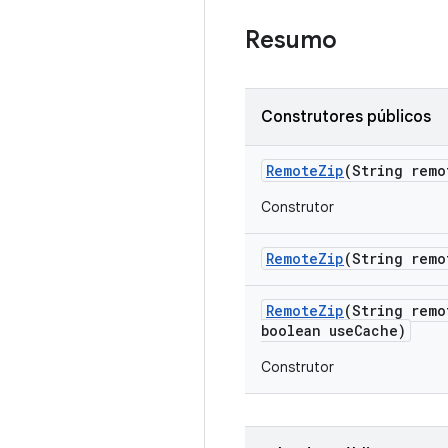
Resumo
Construtores públicos
Remote
Zip
(String remo
Construtor
Remote
Zip
(String remo
Remote
Zip
(String remo
boolean use
Cache)
Construtor