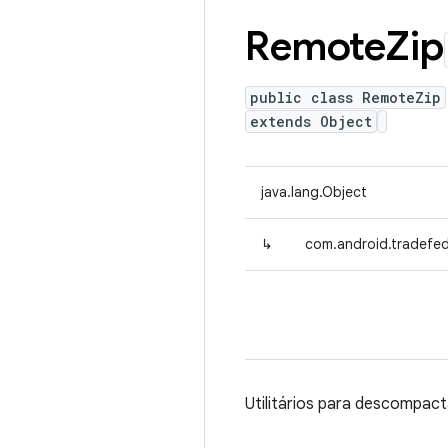
Remote
Zip
public class RemoteZip
extends Object
java.lang.Object
↳
com.android.tradefed
Utilitários para descompact