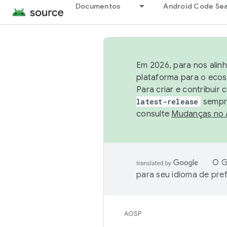
Documentos
Android Code Se
Em 2026, para nos alin
plataforma para o ecos
Para criar e contribuir
latest-release
sempre
consulte
Mudanças no
O G
para seu idioma de pre
AOSP