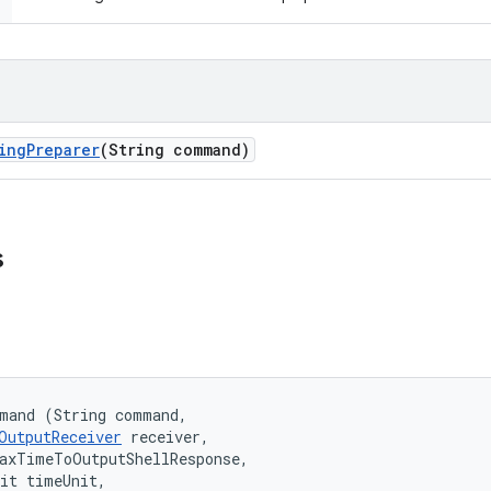
ing
Preparer
(String command)
s
mand (String command, 

OutputReceiver
 receiver, 

axTimeToOutputShellResponse, 

it timeUnit, 
