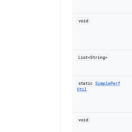
void
List<String>
static
Simple
Perf
Util
void