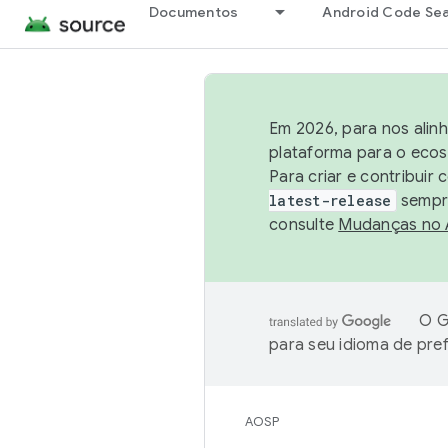
Documentos
Android Code Se
Em 2026, para nos alin
plataforma para o ecos
Para criar e contribuir
latest-release
sempre
consulte
Mudanças no
O G
para seu idioma de pre
AOSP