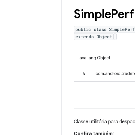
Simple
Perf
public class SimplePerf
extends Object
java.lang.Object
↳
com.android.tradefe
Classe utilitária para desp
Confira também
: