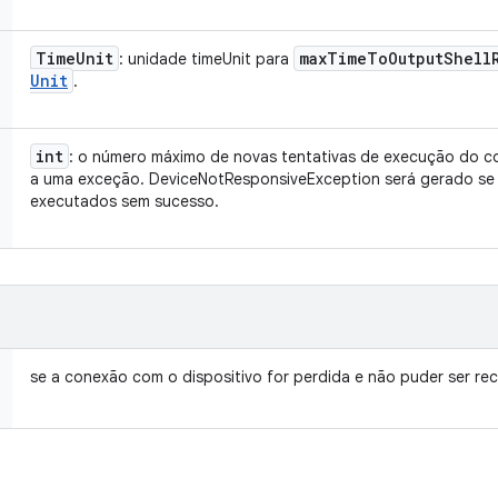
Time
Unit
max
Time
To
Output
Shell
: unidade timeUnit para
Unit
.
int
: o número máximo de novas tentativas de execução do co
a uma exceção. DeviceNotResponsiveException será gerado s
executados sem sucesso.
se a conexão com o dispositivo for perdida e não puder ser re