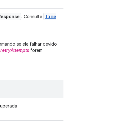
Response
Time
. Consulte
mando se ele falhar devido
e
retryAttempts
forem
cuperada