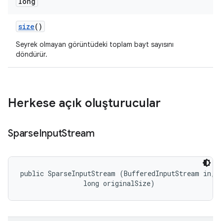
long
size
()
Seyrek olmayan görüntüdeki toplam bayt sayısını
döndürür.
Herkese açık oluşturucular
Sparse
Input
Stream
public SparseInputStream (BufferedInputStream in, 

                long originalSize)