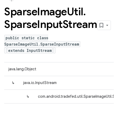
Sparse
Image
Util
.
Sparse
Input
Stream
public static class
SparseImageUtil.SparseInputStream
extends InputStream
java.lang.Object
↳
java.io.InputStream
↳
com.android.tradefed.util.SparseImageUtil.S