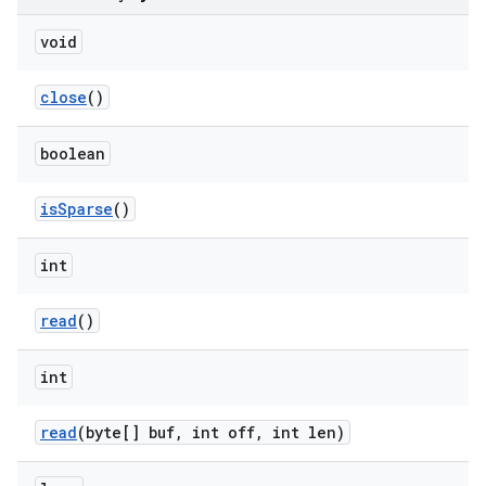
void
close
()
boolean
is
Sparse
()
int
read
()
int
read
(byte[] buf
,
int off
,
int len)