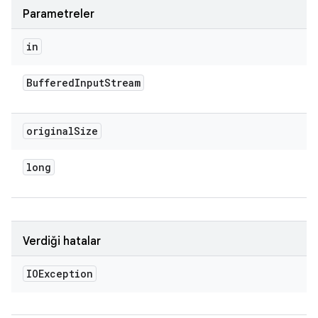
Parametreler
in
Buffered
Input
Stream
original
Size
long
Verdiği hatalar
IOException