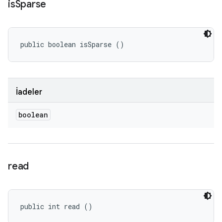
is
Sparse
public boolean isSparse ()
İadeler
boolean
read
public int read ()