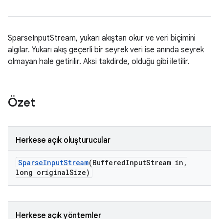
SparseInputStream, yukarı akıştan okur ve veri biçimini
algılar. Yukarı akış geçerli bir seyrek veri ise anında seyrek
olmayan hale getirilir. Aksi takdirde, olduğu gibi iletilir.
Özet
Herkese açık oluşturucular
Sparse
Input
Stream
(Buffered
Input
Stream in
,
long original
Size)
Herkese açık yöntemler