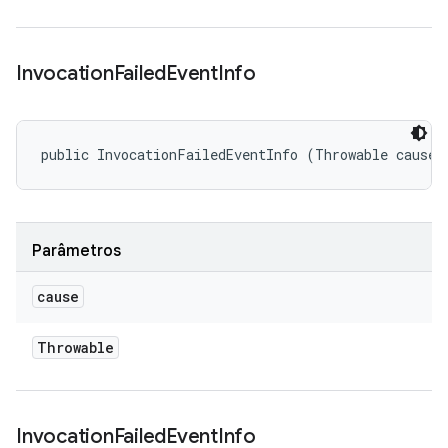
Invocation
Failed
Event
Info
public InvocationFailedEventInfo (Throwable cause)
Parâmetros
cause
Throwable
Invocation
Failed
Event
Info