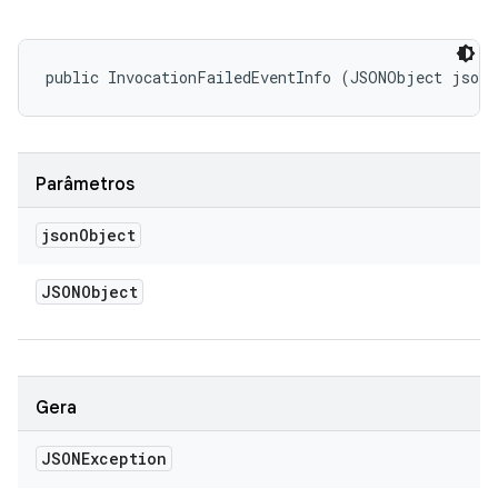
public InvocationFailedEventInfo (JSONObject json
Parâmetros
json
Object
JSONObject
Gera
JSONException