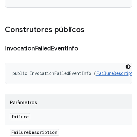
Construtores públicos
Invocation
Failed
Event
Info
public InvocationFailedEventInfo (
FailureDescripti
Parâmetros
failure
Failure
Description