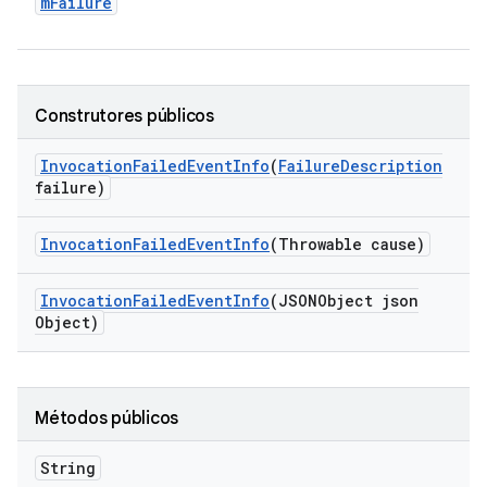
m
Failure
Construtores públicos
Invocation
Failed
Event
Info
(
Failure
Description
failure)
Invocation
Failed
Event
Info
(Throwable cause)
Invocation
Failed
Event
Info
(JSONObject json
Object)
Métodos públicos
String