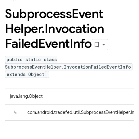
Subprocess
Event
Helper
.
Invocation
Failed
Event
Info
public static class
SubprocessEventHelper.InvocationFailedEventInfo
extends Object
java.lang.Object
↳
com.android.tradefed.util.SubprocessEventHelper.Invo