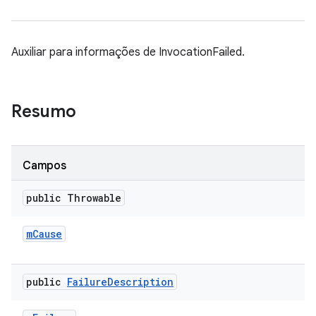
Auxiliar para informações de InvocationFailed.
Resumo
Campos
public Throwable
m
Cause
public
Failure
Description