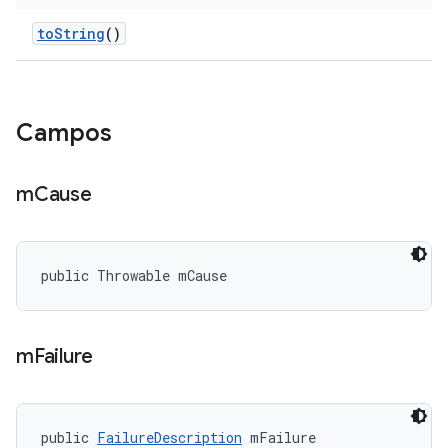
to
String
()
Campos
m
Cause
public Throwable mCause
m
Failure
public 
FailureDescription
 mFailure