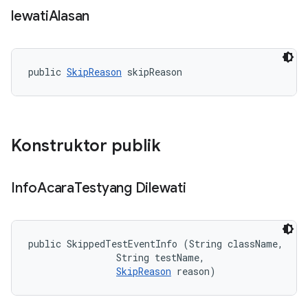
lewati
Alasan
public 
SkipReason
 skipReason
Konstruktor publik
Info
Acara
Testyang Dilewati
public SkippedTestEventInfo (String className, 

                String testName, 

SkipReason
 reason)