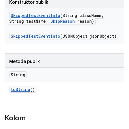
Konstruktor publik
Skipped
Test
Event
Info
(String class
Name
,
String test
Name
,
Skip
Reason
reason)
Skipped
Test
Event
Info
(JSONObject json
Object)
Metode publik
String
to
String
()
Kolom