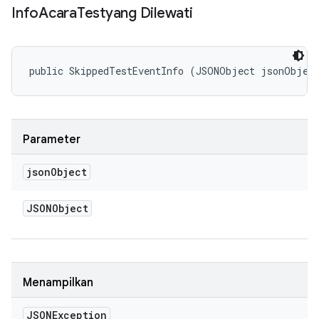
Info
Acara
Testyang Dilewati
public SkippedTestEventInfo (JSONObject jsonObjec
Parameter
json
Object
JSONObject
Menampilkan
JSONException