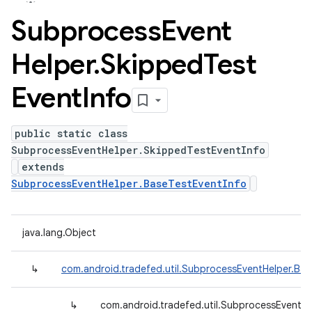
Subprocess
Event
Helper
.
Skipped
Test
Event
Info
public static class
SubprocessEventHelper.SkippedTestEventInfo
extends
SubprocessEventHelper.BaseTestEventInfo
java.lang.Object
↳
com.android.tradefed.util.SubprocessEventHelper.Bas
↳
com.android.tradefed.util.SubprocessEventHe