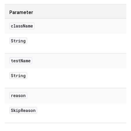
Parameter
class
Name
String
test
Name
String
reason
Skip
Reason