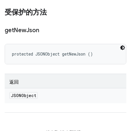
受保护的方法
get
New
Json
protected JSONObject getNewJson ()
返回
JSONObject