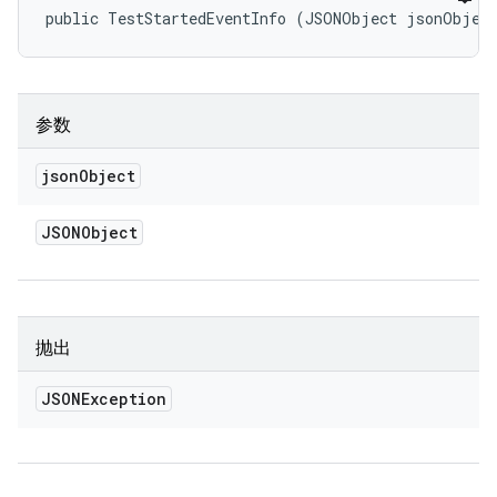
public TestStartedEventInfo (JSONObject jsonObjec
参数
json
Object
JSONObject
抛出
JSONException