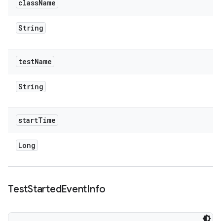
class
Name
String
test
Name
String
start
Time
Long
Test
Started
Event
Info