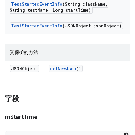
Test
Started
Event
Info
(String class
Name
,
String test
Name
,
Long start
Time)
Test
Started
Event
Info
(JSONObject json
Object)
受保护的方法
JSONObject
get
New
Json
()
字段
m
Start
Time