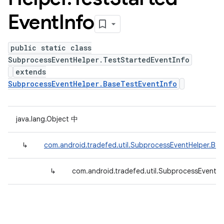
Event
Info
public static class
SubprocessEventHelper.TestStartedEventInfo
extends
SubprocessEventHelper.BaseTestEventInfo
java.lang.Object 中
↳
com.android.tradefed.util.SubprocessEventHelper.Bas
↳
com.android.tradefed.util.SubprocessEventHe