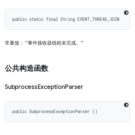
public static final String EVENT_THREAD_JOIN
常量值： “事件接收器线程未完成。”
公共构造函数
Subprocess
Exception
Parser
public SubprocessExceptionParser ()