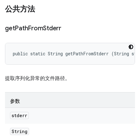
公共方法
get
Path
From
Stderr
public static String getPathFromStderr (String std
提取序列化异常的文件路径。
参数
stderr
String