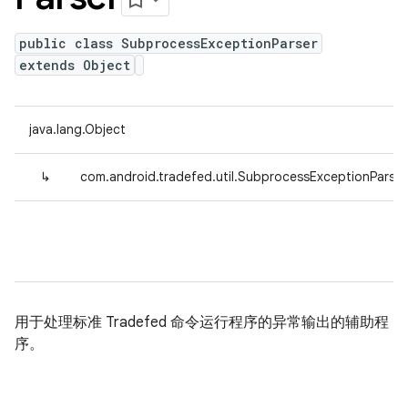
public class SubprocessExceptionParser
extends Object
java.lang.Object
↳
com.android.tradefed.util.SubprocessExceptionParser
用于处理标准 Tradefed 命令运行程序的异常输出的辅助程
序。