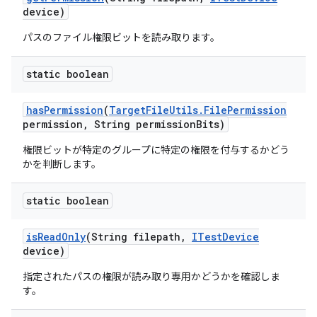
device)
パスのファイル権限ビットを読み取ります。
static boolean
has
Permission
(
Target
File
Utils
.
File
Permission
permission
,
String permission
Bits)
権限ビットが特定のグループに特定の権限を付与するかどう
かを判断します。
static boolean
is
Read
Only
(String filepath
,
ITest
Device
device)
指定されたパスの権限が読み取り専用かどうかを確認しま
す。