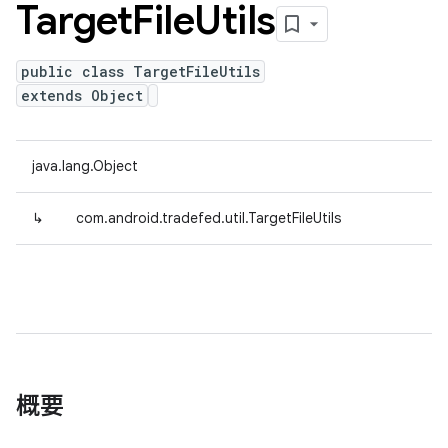
Target
File
Utils
public class TargetFileUtils
extends Object
java.lang.Object
↳
com.android.tradefed.util.TargetFileUtils
概要