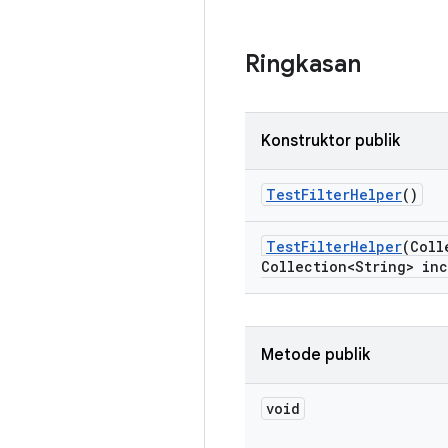
Ringkasan
Konstruktor publik
Test
Filter
Helper
()
Test
Filter
Helper
(Coll
Collection<String> inc
Metode publik
void