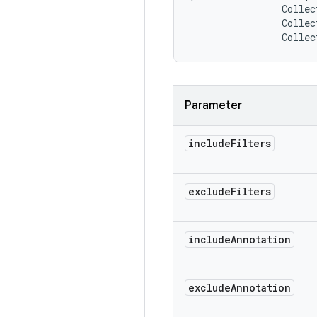
                Collec
                Collec
                Collec
Parameter
include
Filters
exclude
Filters
include
Annotation
exclude
Annotation