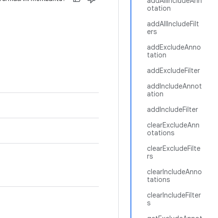
addAllIncludeAnn
otation
addAllIncludeFilt
ers
addExcludeAnno
tation
addExcludeFilter
addIncludeAnnot
ation
addIncludeFilter
clearExcludeAnn
otations
clearExcludeFilte
rs
clearIncludeAnno
tations
clearIncludeFilter
s