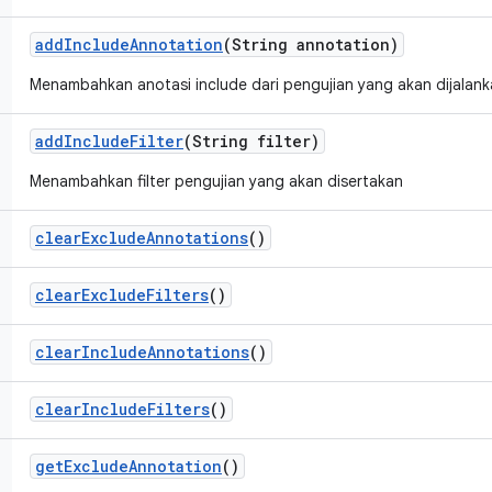
add
Include
Annotation
(String annotation)
Menambahkan anotasi include dari pengujian yang akan dijalan
add
Include
Filter
(String filter)
Menambahkan filter pengujian yang akan disertakan
clear
Exclude
Annotations
()
clear
Exclude
Filters
()
clear
Include
Annotations
()
clear
Include
Filters
()
get
Exclude
Annotation
()