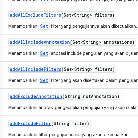
add
All
Exclude
Filters
(Set<String> filters)
Set
Menambahkan
filter yang pengujiannya akan dikecualikan.
add
All
Include
Annotation
(Set<String> annotations)
Set
Menambahkan
anotasi include pengujian yang akan dijala
add
All
Include
Filters
(Set<String> filters)
Set
Menambahkan
filter yang akan disertakan dalam pengujia
add
Exclude
Annotation
(String not
Annotation)
Menambahkan anotasi pengecualian pengujian yang akan dijala
add
Exclude
Filter
(String filter)
Menambahkan filter pengujian mana yang akan dikecualikan