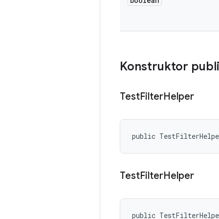
boolean
Konstruktor publ
Test
Filter
Helper
public TestFilterHelp
Test
Filter
Helper
public TestFilterHelpe