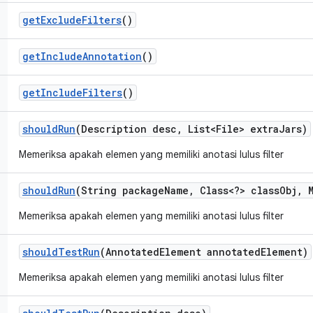
get
Exclude
Filters
()
get
Include
Annotation
()
get
Include
Filters
()
should
Run
(Description desc
,
List<File> extra
Jars)
Memeriksa apakah elemen yang memiliki anotasi lulus filter
should
Run
(String package
Name
,
Class<?> class
Obj
,
M
Memeriksa apakah elemen yang memiliki anotasi lulus filter
should
Test
Run
(Annotated
Element annotated
Element)
Memeriksa apakah elemen yang memiliki anotasi lulus filter