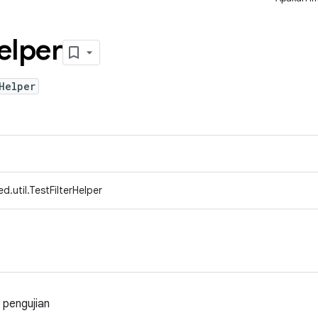
elper
Helper
.util.TestFilterHelper
 pengujian