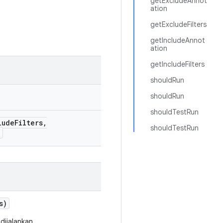
getExcludeAnnot
ation
getExcludeFilters
getIncludeAnnot
ation
getIncludeFilters
shouldRun
shouldRun
shouldTestRun
lude
Filters
,
shouldTestRun
)
s)
dijalankan