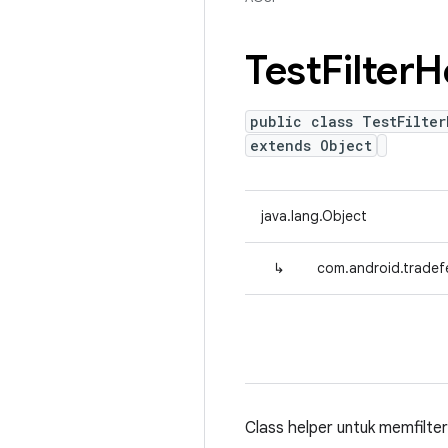
Test
Filter
H
public class TestFilter
extends Object
java.lang.Object
↳
com.android.tradefed
Class helper untuk memfilter