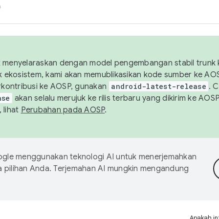
h
uk menyelaraskan dengan model pengembangan stabil trunk
tuk ekosistem, kami akan memublikasikan kode sumber ke A
kontribusi ke AOSP, gunakan
android-latest-release
. 
ase
akan selalu merujuk ke rilis terbaru yang dikirim ke AO
 lihat
Perubahan pada AOSP
.
gle menggunakan teknologi AI untuk menerjemahkan
a pilihan Anda. Terjemahan AI mungkin mengandung
Apakah in