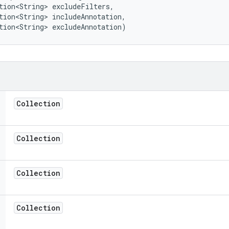
tion<String> excludeFilters, 

tion<String> includeAnnotation, 

tion<String> excludeAnnotation)
Collection
Collection
Collection
Collection