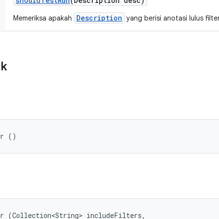
should
Test
Run
(Description desc)
Description
Memeriksa apakah
yang berisi anotasi lulus filte
ik
er ()
r (Collection<String> includeFilters, 
