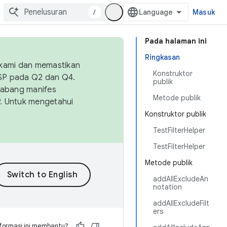
/
Masuk
Pada halaman ini
Ringkasan
 kami dan memastikan
Konstruktor
OSP pada Q2 dan Q4.
publik
Cabang manifes
Metode publik
SP. Untuk mengetahui
Konstruktor publik
TestFilterHelper
TestFilterHelper
Metode publik
addAllExcludeAn
notation
addAllExcludeFilt
ers
formasi ini membantu?