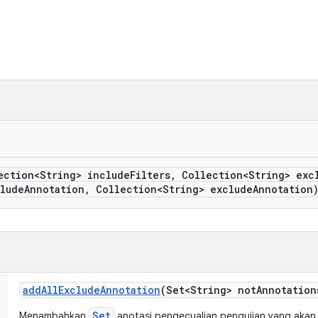
ection<String> include
Filters
,
Collection<String> exc
lude
Annotation
,
Collection<String> exclude
Annotation
add
All
Exclude
Annotation
(Set<String> not
Annotation
Set
Menambahkan
anotasi pengecualian pengujian yang akan 