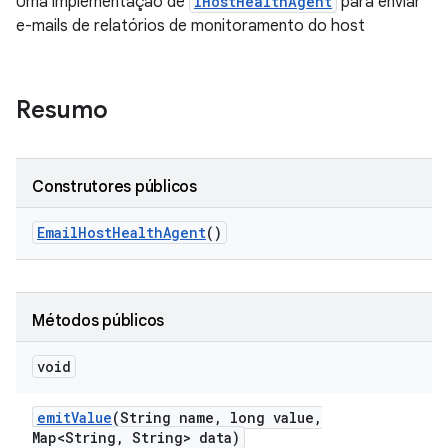
Uma implementação de
IHostHealthAgent
para enviar
e-mails de relatórios de monitoramento do host
Resumo
Construtores públicos
Email
Host
Health
Agent
()
Métodos públicos
void
emit
Value
(String name
,
long value
,
Map<String
,
String> data)