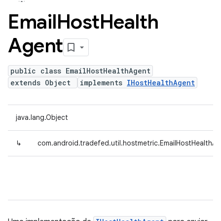
Email
Host
Health
Agent
public class EmailHostHealthAgent
extends Object
implements
IHostHealthAgent
java.lang.Object
↳
com.android.tradefed.util.hostmetric.EmailHostHealthA