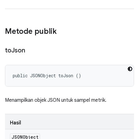
Metode publik
to
Json
public JSONObject toJson ()
Menampilkan objek JSON untuk sampel metrik.
Hasil
JSONObject