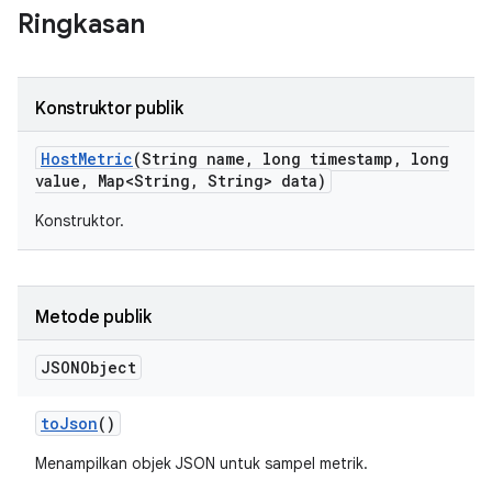
Ringkasan
Konstruktor publik
Host
Metric
(String name
,
long timestamp
,
long
value
,
Map<String
,
String> data)
Konstruktor.
Metode publik
JSONObject
to
Json
()
Menampilkan objek JSON untuk sampel metrik.