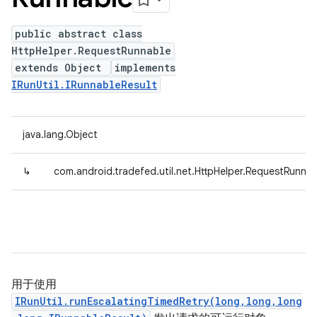
public abstract class
HttpHelper.RequestRunnable
extends Object
implements
IRunUtil.IRunnableResult
java.lang.Object
↳
com.android.tradefed.util.net.HttpHelper.RequestRunnab
用于使用
IRunUtil.runEscalatingTimedRetry(long,long,long