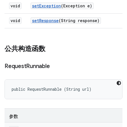
void
set
Exception
(Exception e)
void
set
Response
(String response)
公共构造函数
Request
Runnable
public RequestRunnable (String url)
参数