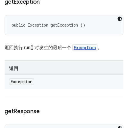
get
Exception
public Exception getException ()
返回执行 run() 时发生的最后一个
Exception
。
返回
Exception
get
Response