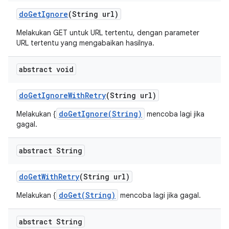
do
Get
Ignore
(String url)
Melakukan GET untuk URL tertentu, dengan parameter
URL tertentu yang mengabaikan hasilnya.
abstract void
do
Get
Ignore
With
Retry
(String url)
doGetIgnore(String)
Melakukan {
mencoba lagi jika
gagal.
abstract String
do
Get
With
Retry
(String url)
doGet(String)
Melakukan {
mencoba lagi jika gagal.
abstract String