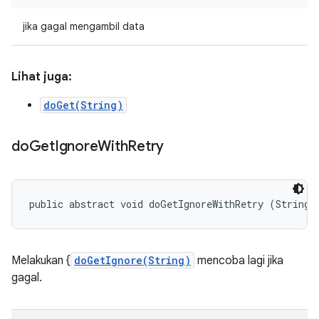
jika gagal mengambil data
Lihat juga:
doGet(String)
do
Get
Ignore
With
Retry
public abstract void doGetIgnoreWithRetry (String 
Melakukan {
doGetIgnore(String)
mencoba lagi jika
gagal.