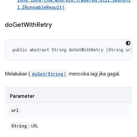
l.IRunnableResult)
do
Get
With
Retry
public abstract String doGetWithRetry (String url)
Melakukan {
doGet(String)
mencoba lagi jika gagal.
Parameter
url
String
: URL