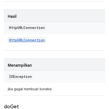
Hasil
Http
URLConnection
Http
URLConnection
Menampilkan
IOException
jika gagal membuat koneksi
do
Get