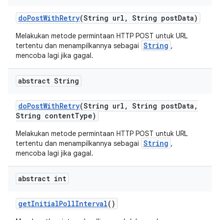
do
Post
With
Retry
(String url
,
String post
Data)
Melakukan metode permintaan HTTP POST untuk URL
String
tertentu dan menampilkannya sebagai
,
mencoba lagi jika gagal.
abstract String
do
Post
With
Retry
(String url
,
String post
Data
,
String content
Type)
Melakukan metode permintaan HTTP POST untuk URL
String
tertentu dan menampilkannya sebagai
,
mencoba lagi jika gagal.
abstract int
get
Initial
Poll
Interval
()