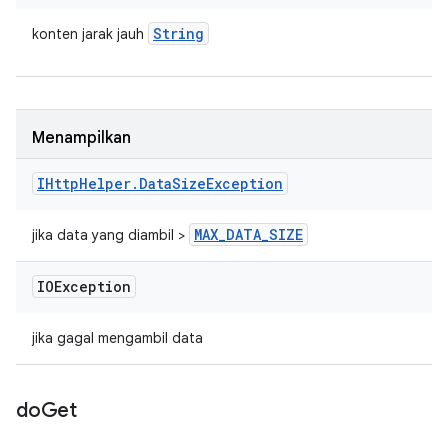
String
konten jarak jauh
Menampilkan
IHttp
Helper
.
Data
Size
Exception
MAX
_
DATA
_
SIZE
jika data yang diambil >
IOException
jika gagal mengambil data
do
Get