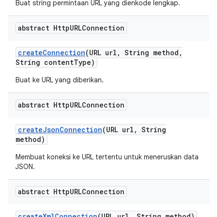
Buat string permintaan URL yang dienkode lengkap.
abstract Http
URLConnection
create
Connection
(URL url
,
String method
,
String content
Type)
Buat ke URL yang diberikan.
abstract Http
URLConnection
create
Json
Connection
(URL url
,
String
method)
Membuat koneksi ke URL tertentu untuk meneruskan data
JSON.
abstract Http
URLConnection
create
Xml
Connection
(URL url
,
String method)