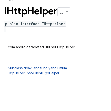
IHttp
Helper
public interface IHttpHelper
com.android.tradefed.util.net.IHttpHelper
Subclass tidak langsung yang umum
HttpHelper
,
SsoClientHttpHelper