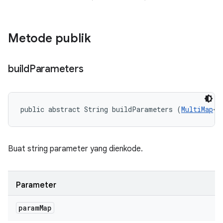
Metode publik
build
Parameters
public abstract String buildParameters (
MultiMap
<S
Buat string parameter yang dienkode.
Parameter
param
Map