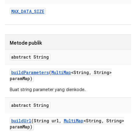
MAX
_
DATA
_
SIZE
Metode publik
abstract String
build
Parameters
(
Multi
Map
<String
,
String>
param
Map)
Buat string parameter yang dienkode.
abstract String
build
Url
(String url
,
Multi
Map
<String
,
String>
param
Map)