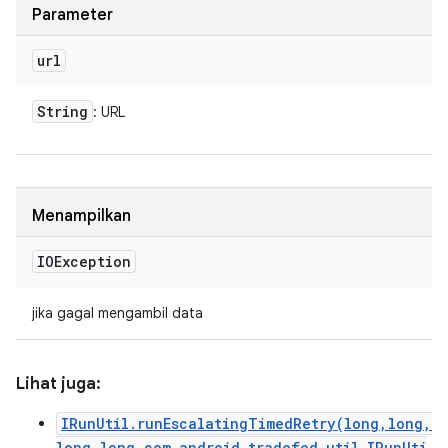
Parameter
url
String
: URL
Menampilkan
IOException
jika gagal mengambil data
Lihat juga:
IRunUtil.runEscalatingTimedRetry(long,long,
long,long,com.android.tradefed.util.IRunUti