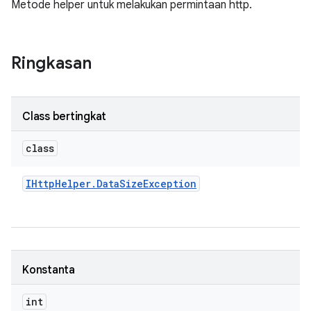
Metode helper untuk melakukan permintaan http.
Ringkasan
Class bertingkat
class
IHttp
Helper
.
Data
Size
Exception
Konstanta
int