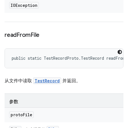
IOException
read
From
File
public static TestRecordProto.TestRecord readFrom
从文件中读取
TestRecord
并返回。
参数
proto
File