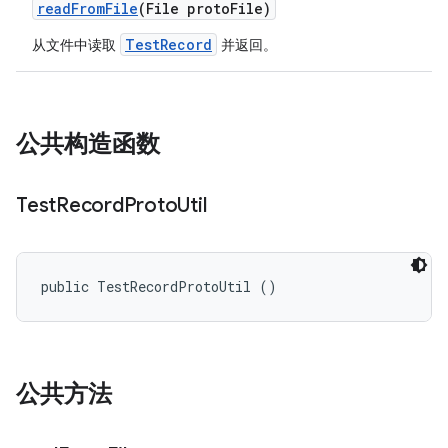
read
From
File
(File proto
File)
TestRecord
从文件中读取
并返回。
公共构造函数
Test
Record
Proto
Util
public TestRecordProtoUtil ()
公共方法