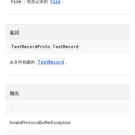
File
File
：包含记录的
返回
Test
Record
Proto
.
Test
Record
Test
Record
从文件创建的
。
抛出
InvalidProtocolBufferException