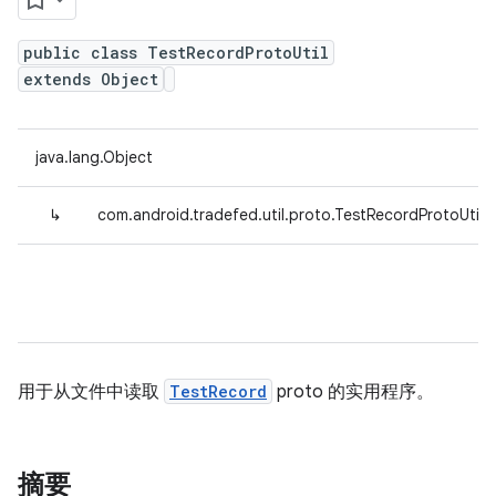
public class TestRecordProtoUtil
extends Object
java.lang.Object
↳
com.android.tradefed.util.proto.TestRecordProtoUtil
用于从文件中读取
TestRecord
proto 的实用程序。
摘要