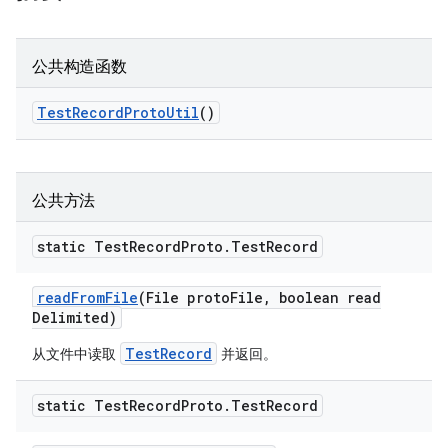
公共构造函数
Test
Record
Proto
Util
()
公共方法
static Test
Record
Proto
.
Test
Record
read
From
File
(File proto
File
,
boolean read
Delimited)
TestRecord
从文件中读取
并返回。
static Test
Record
Proto
.
Test
Record