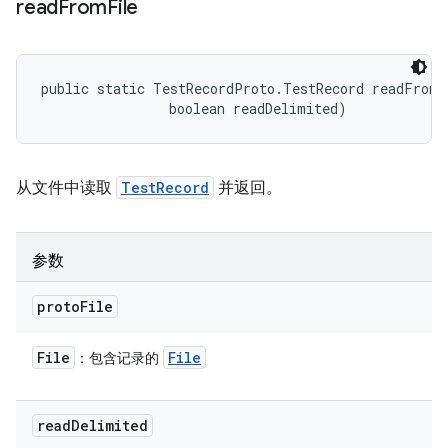
read
From
File
public static TestRecordProto.TestRecord readFromF
                boolean readDelimited)
从文件中读取
TestRecord
并返回。
参数
proto
File
File
File
：包含记录的
read
Delimited