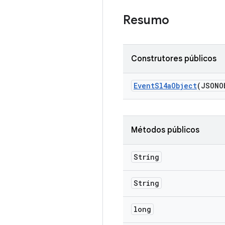
Resumo
Construtores públicos
Event
Sl4a
Object
(JSONO
Métodos públicos
String
String
long