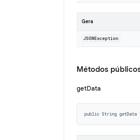
Gera
JSONException
Métodos público
get
Data
public String getData 