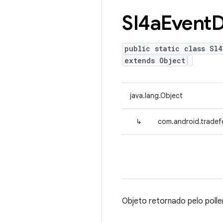
Sl4a
Event
D
public static class Sl4
extends Object
java.lang.Object
↳
com.android.tradef
Objeto retornado pelo polle