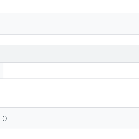
)
 ()