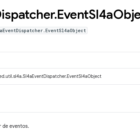
ispatcher
.
Event
Sl4a
Obje
aEventDispatcher.EventSl4aObject
ed.util.sl4a.Sl4aEventDispatcher.EventSl4aObject
r de eventos.