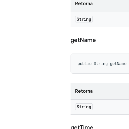
Retorna
String
get
Name
public String getName
Retorna
String
get
Time