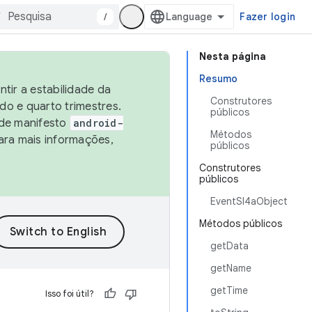
/
Fazer login
Nesta página
Resumo
tir a estabilidade da
Construtores
o e quarto trimestres.
públicos
 de manifesto
android-
Métodos
ara mais informações,
públicos
Construtores
públicos
EventSl4aObject
Métodos públicos
getData
getName
getTime
Isso foi útil?