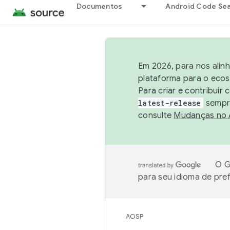
Documentos
Android Code Se
Em 2026, para nos alin
plataforma para o ecos
Para criar e contribuir
latest-release
sempre
consulte
Mudanças no
O G
para seu idioma de pre
AOSP