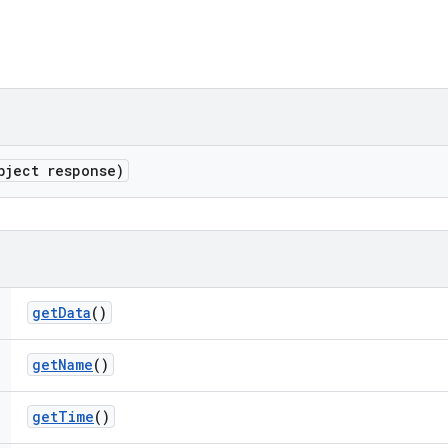
bject response)
get
Data
()
get
Name
()
get
Time
()