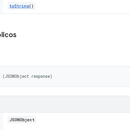
to
String
()
licos
t (JSONObject response)
JSONObject