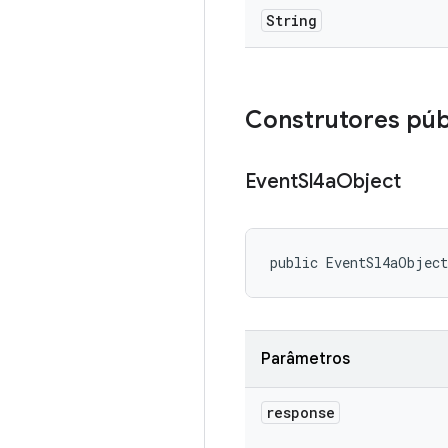
String
Construtores púb
Event
Sl4a
Object
public EventSl4aObjec
Parâmetros
response