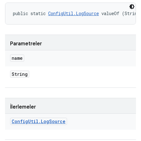
public static 
ConfigUtil.LogSource
 valueOf (String
Parametreler
name
String
İlerlemeler
Config
Util
.
Log
Source