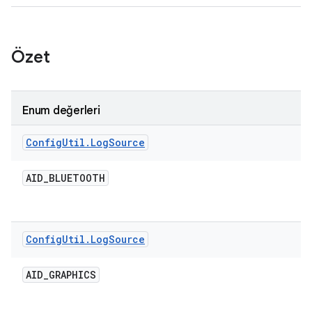
Özet
Enum değerleri
Config
Util
.
Log
Source
AID
_
BLUETOOTH
Config
Util
.
Log
Source
AID
_
GRAPHICS