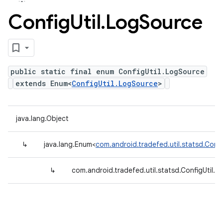
Config
Util
.
Log
Source
public static final enum ConfigUtil.LogSource
extends Enum<
ConfigUtil.LogSource
>
java.lang.Object
↳
java.lang.Enum<
com.android.tradefed.util.statsd.Conf
↳
com.android.tradefed.util.statsd.ConfigUtil.