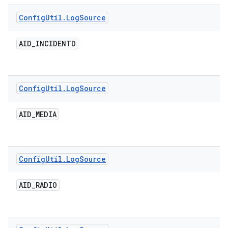
Config
Util
.
Log
Source
AID
_
INCIDENTD
Config
Util
.
Log
Source
AID
_
MEDIA
Config
Util
.
Log
Source
AID
_
RADIO