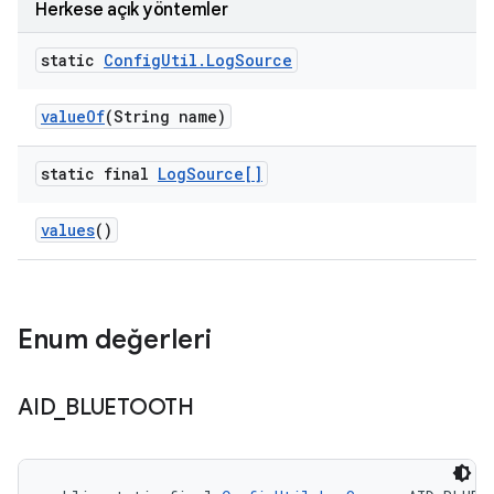
Herkese açık yöntemler
static
Config
Util
.
Log
Source
value
Of
(String name)
static final
Log
Source[]
values
()
Enum değerleri
AID
_
BLUETOOTH