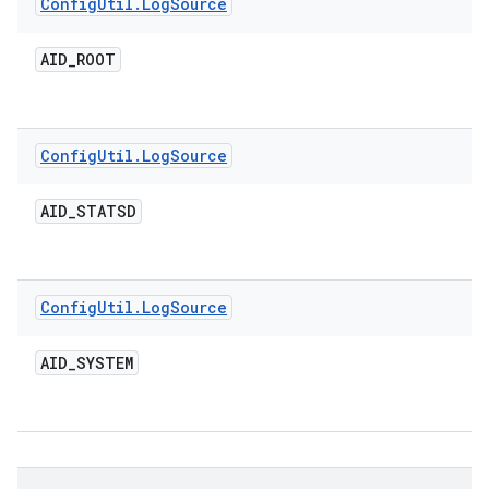
Config
Util
.
Log
Source
AID
_
ROOT
Config
Util
.
Log
Source
AID
_
STATSD
Config
Util
.
Log
Source
AID
_
SYSTEM