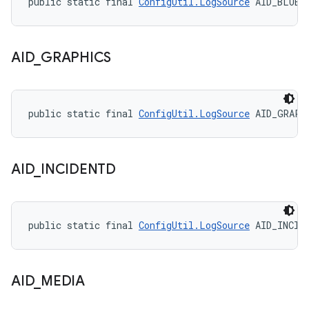
public static final 
ConfigUtil.LogSource
 AID_BLUET
AID
_
GRAPHICS
public static final 
ConfigUtil.LogSource
 AID_GRAPH
AID
_
INCIDENTD
public static final 
ConfigUtil.LogSource
 AID_INCID
AID
_
MEDIA