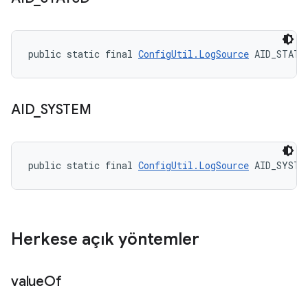
public static final 
ConfigUtil.LogSource
 AID_STATS
AID
_
SYSTEM
public static final 
ConfigUtil.LogSource
 AID_SYSTE
Herkese açık yöntemler
value
Of