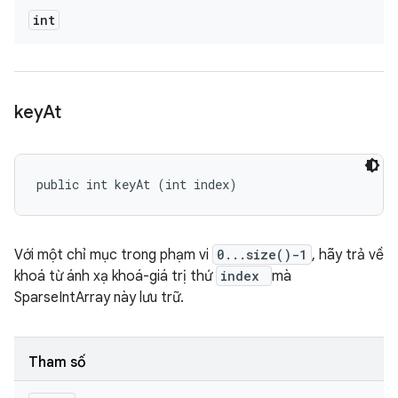
int
key
At
public int keyAt (int index)
Với một chỉ mục trong phạm vi
0...size()-1
, hãy trả về
khoá từ ánh xạ khoá-giá trị thứ
index
mà
SparseIntArray này lưu trữ.
Tham số