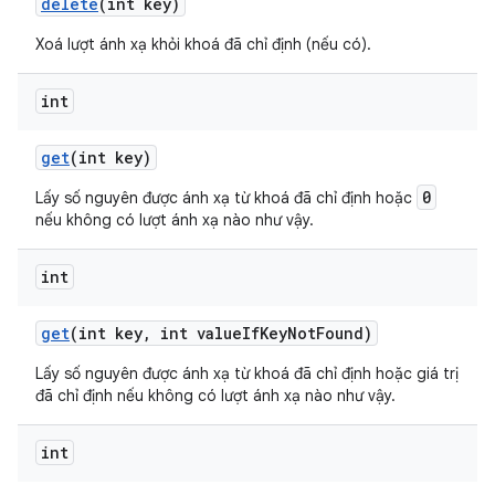
delete
(int key)
Xoá lượt ánh xạ khỏi khoá đã chỉ định (nếu có).
int
get
(int key)
0
Lấy số nguyên được ánh xạ từ khoá đã chỉ định hoặc
nếu không có lượt ánh xạ nào như vậy.
int
get
(int key
,
int value
If
Key
Not
Found)
Lấy số nguyên được ánh xạ từ khoá đã chỉ định hoặc giá trị
đã chỉ định nếu không có lượt ánh xạ nào như vậy.
int