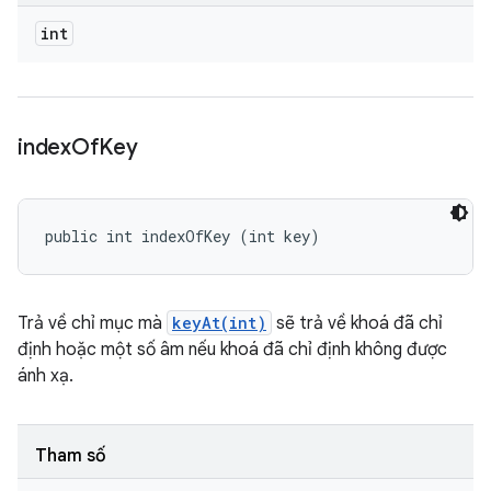
int
index
Of
Key
public int indexOfKey (int key)
Trả về chỉ mục mà
keyAt(int)
sẽ trả về khoá đã chỉ
định hoặc một số âm nếu khoá đã chỉ định không được
ánh xạ.
Tham số