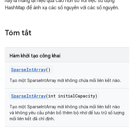
này là mang lại hiệu quả cao hơn so với việc sử dụng
HashMap để ánh xạ các số nguyên với các số nguyên.
Tóm tắt
Hàm khởi tạo công khai
Sparse
Int
Array
()
Tạo một SparseIntArray mới không chứa mối liên kết nào.
Sparse
Int
Array
(int initial
Capacity)
Tạo một SparseIntArray mới không chứa mối liên kết nào
và không yêu cầu phân bổ thêm bộ nhớ để lưu trữ số lượng
mối liên kết đã chỉ định.