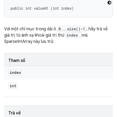
public int valueAt (int index)
Với một chỉ mục trong dải ô
0...size()-1
, hãy trả về
giá trị từ ánh xạ khoá-giá trị thứ
index
mà
SparseIntArray này lưu trữ.
Tham số
index
int
Trả về