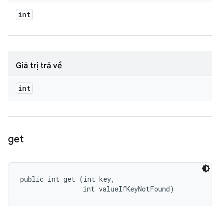
int
Giá trị trả về
int
get
public int get (int key, 

                int valueIfKeyNotFound)