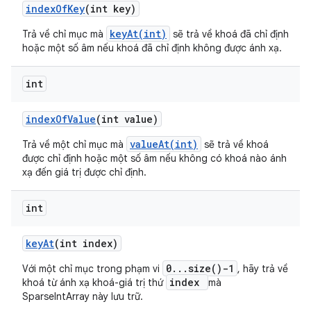
index
Of
Key
(int key)
keyAt(int)
Trả về chỉ mục mà
sẽ trả về khoá đã chỉ định
hoặc một số âm nếu khoá đã chỉ định không được ánh xạ.
int
index
Of
Value
(int value)
valueAt(int)
Trả về một chỉ mục mà
sẽ trả về khoá
được chỉ định hoặc một số âm nếu không có khoá nào ánh
xạ đến giá trị được chỉ định.
int
key
At
(int index)
0...size()-1
Với một chỉ mục trong phạm vi
, hãy trả về
index
khoá từ ánh xạ khoá-giá trị thứ
mà
SparseIntArray này lưu trữ.