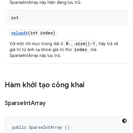
SparseIntArray này hiện đang lưu trữ.
int
value
At
(int index)
0...size()-1
Với một chỉ mục trong dải ô
, hãy trả về
index
giá trị từ ánh xạ khoá-giá trị thứ
mà
SparseIntArray này lưu trữ.
Hàm khởi tạo công khai
Sparse
Int
Array
public SparseIntArray ()