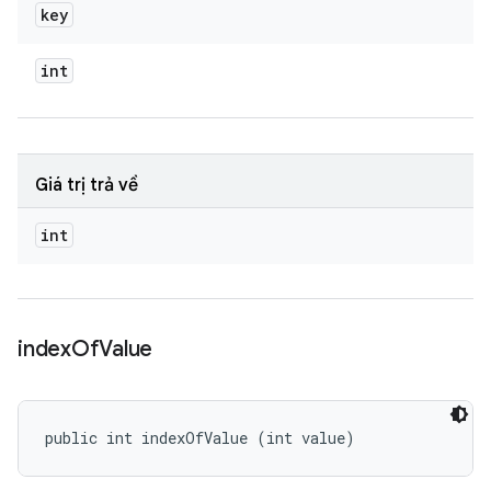
key
int
Giá trị trả về
int
index
Of
Value
public int indexOfValue (int value)