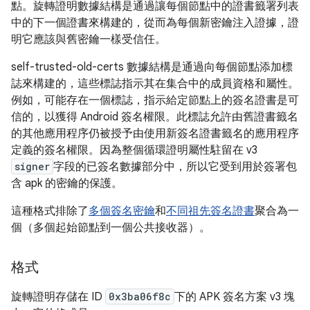
點。旋轉證明數據結構是通過讓每個節點中的證書籤署列表
中的下一個證書來構建的，從而為每個新密鑰注入證據，證
明它應該與舊密鑰一樣受信任。
self-trusted-old-certs 數據結構是通過向每個節點添加標
誌來構建的，這些標誌指示其在集合中的成員資格和屬性。
例如，可能存在一個標誌，指示給定節點上的簽名證書是可
信的，以獲得 Android 簽名權限。此標誌允許由舊證書籤名
的其他應用程序仍被授予由使用新簽名證書籤名的應用程序
定義的簽名權限。因為整個循環證明屬性駐留在 v3
signer
字段的已簽名數據部分中，所以它受到用於簽署包
含 apk 的密鑰的保護。
這種格式排除了
多個簽名密鑰
和
不同祖先簽名證書
聚合為一
個（多個起始節點到一個公共接收器）。
格式
旋轉證明存儲在 ID
0x3ba06f8c
下的 APK 簽名方案 v3 塊