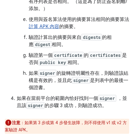
有序列表是否相同。 （這是為了防止簽名剝離/
添加。）
使用與簽名算法使用的摘要算法相同的摘要算法
計算 APK 內容
的摘要。
驗證計算出的摘要與來自
digests
的相
應
digest
相同。
驗證第一個
certificate
的
certificates
是
否與
public key
相同。
如果
signer
的旋轉證明屬性存在，則驗證該結
構是有效的，並且此
signer
是列表中的最後一
個證書。
如果在當前平台的範圍內恰好找到一個
signer
，並
且該
signer
的步驟 3 成功，則驗證成功。
注意
：如果第 3 步或第 4 步發生故障，則不得使用 v1 或 v2 方
案驗證 APK。