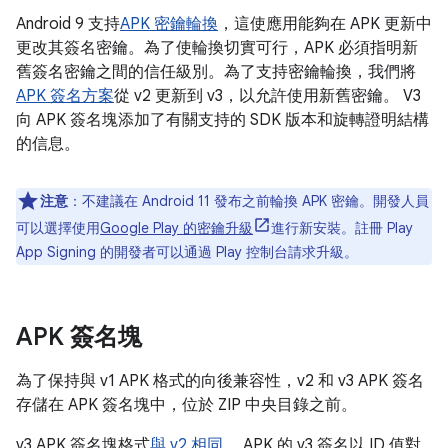
Android 9 支持
APK 密鑰輪換
，這使應用能夠在 APK 更新中
更改其簽名密鑰。為了使輪換切實可行，APK 必須指明新
舊簽名密鑰之間的信任級別。為了支持密鑰輪換，我們將
APK 簽名方案
從 v2 更新到 v3，以允許使用新舊密鑰。 V3
向 APK 簽名塊添加了有關支持的 SDK 版本和旋轉證明結構
的信息。
注意
：不建議在 Android 11 發布之前輪換 APK 密鑰。開發人員
可以選擇使用
Google Play 的密鑰升級
進行新安裝。註冊 Play
App Signing 的開發者可以通過 Play 控制台請求升級。
APK 簽名塊
為了保持與 v1 APK 格式的向後兼容性，v2 和 v3 APK 簽名
存儲在 APK 簽名塊中，位於 ZIP 中央目錄之前。
v3 APK 簽名塊格式
與 v2 相同
。 APK 的 v3 簽名以 ID 值對