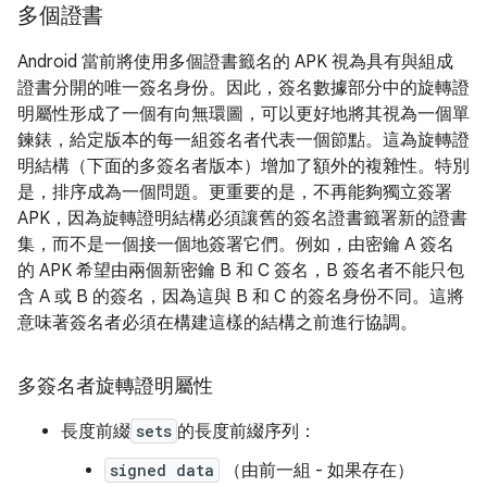
多個證書
Android 當前將使用多個證書籤名的 APK 視為具有與組成
證書分開的唯一簽名身份。因此，簽名數據部分中的旋轉證
明屬性形成了一個有向無環圖，可以更好地將其視為一個單
鍊錶，給定版本的每一組簽名者代表一個節點。這為旋轉證
明結構（下面的多簽名者版本）增加了額外的複雜性。特別
是，排序成為一個問題。更重要的是，不再能夠獨立簽署
APK，因為旋轉證明結構必須讓舊的簽名證書籤署新的證書
集，而不是一個接一個地簽署它們。例如，由密鑰 A 簽名
的 APK 希望由兩個新密鑰 B 和 C 簽名，B 簽名者不能只包
含 A 或 B 的簽名，因為這與 B 和 C 的簽名身份不同。這將
意味著簽名者必須在構建這樣的結構之前進行協調。
多簽名者旋轉證明屬性
長度前綴
sets
的長度前綴序列：
signed data
（由前一組 - 如果存在）