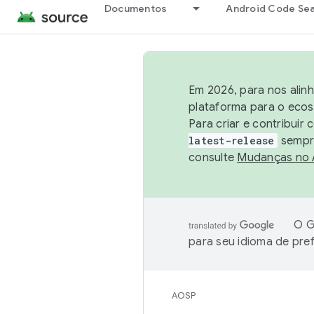
Documentos
Android Code Se
Em 2026, para nos alin
plataforma para o ecos
Para criar e contribuir
latest-release
sempre
consulte
Mudanças no
O G
para seu idioma de pre
AOSP