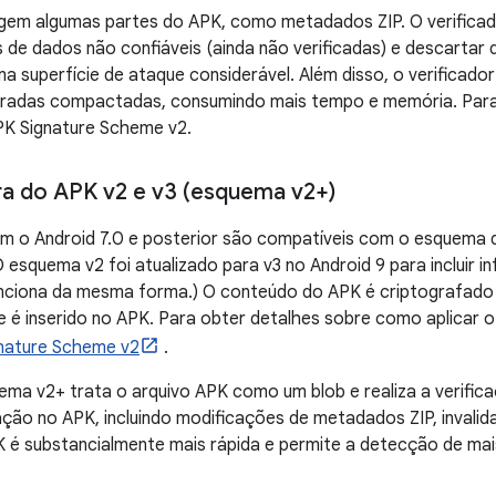
egem algumas partes do APK, como metadados ZIP. O verificad
 de dados não confiáveis ​​(ainda não verificadas) e descarta
ma superfície de ataque considerável. Além disso, o verificado
radas compactadas, consumindo mais tempo e memória. Para 
APK Signature Scheme v2.
a do APK v2 e v3 (esquema v2+)
am o Android 7.0 e posterior são compatíveis com o esquema 
 esquema v2 foi atualizado para v3 no Android 9 para incluir 
unciona da mesma forma.) O conteúdo do APK é criptografado 
e é inserido no APK. Para obter detalhes sobre como aplicar
nature Scheme v2
.
ema v2+ trata o arquivo APK como um blob e realiza a verific
ação no APK, incluindo modificações de metadados ZIP, invalid
K é substancialmente mais rápida e permite a detecção de mai