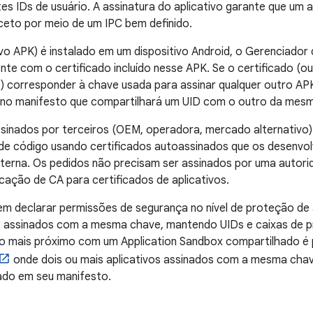
s IDs de usuário. A assinatura do aplicativo garante que um 
ceto por meio de um IPC bem definido.
vo APK) é instalado em um dispositivo Android, o Gerenciador 
te com o certificado incluído nesse APK. Se o certificado (ou
o) corresponder à chave usada para assinar qualquer outro AP
 no manifesto que compartilhará um UID com o outro da mes
ssinados por terceiros (OEM, operadora, mercado alternativo)
 de código usando certificados autoassinados que os desenv
terna. Os pedidos não precisam ser assinados por uma autorid
icação de CA para certificados de aplicativos.
 declarar permissões de segurança no nível de proteção de a
s assinados com a mesma chave, mantendo UIDs e caixas de p
to mais próximo com um Application Sandbox compartilhado é 
onde dois ou mais aplicativos assinados com a mesma ch
ado em seu manifesto.