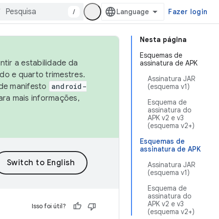
/
Fazer login
Nesta página
Esquemas de
tir a estabilidade da
assinatura de APK
o e quarto trimestres.
Assinatura JAR
 de manifesto
android-
(esquema v1)
ara mais informações,
Esquema de
assinatura do
APK v2 e v3
(esquema v2+)
Esquemas de
assinatura de APK
Assinatura JAR
(esquema v1)
Esquema de
assinatura do
APK v2 e v3
Isso foi útil?
(esquema v2+)