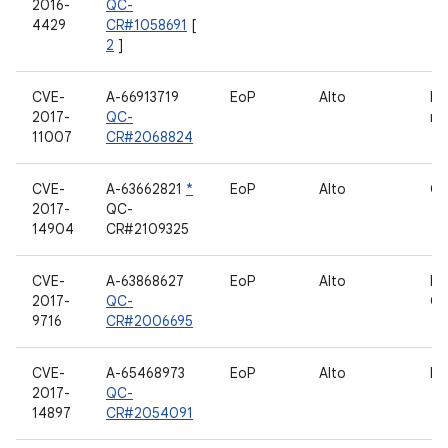
2016-
QC-
4429
CR#1058691
[
2
]
CVE-
A-66913719
EoP
Alto
In
2017-
QC-
rá
11007
CR#2068824
CVE-
A-63662821
*
EoP
Alto
Gr
2017-
QC-
14904
CR#2109325
CVE-
A-63868627
EoP
Alto
Dr
2017-
QC-
Q
9716
CR#2006695
CVE-
A-65468973
EoP
Alto
Dr
2017-
QC-
14897
CR#2054091