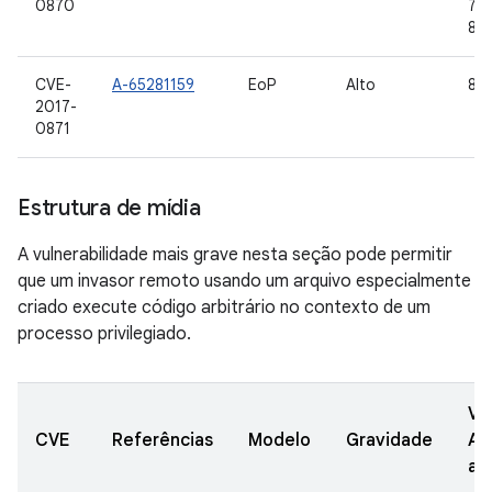
0870
7.1.
8.0
CVE-
A-65281159
EoP
Alto
8,0
2017-
0871
Estrutura de mídia
A vulnerabilidade mais grave nesta seção pode permitir
que um invasor remoto usando um arquivo especialmente
criado execute código arbitrário no contexto de um
processo privilegiado.
Ve
CVE
Referências
Modelo
Gravidade
AO
at