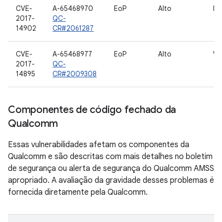
CVE-
A-65468970
EoP
Alto
MP
2017-
QC-
14902
CR#2061287
CVE-
A-65468977
EoP
Alto
W
2017-
QC-
14895
CR#2009308
Componentes de código fechado da
Qualcomm
Essas vulnerabilidades afetam os componentes da
Qualcomm e são descritas com mais detalhes no boletim
de segurança ou alerta de segurança do Qualcomm AMSS
apropriado. A avaliação da gravidade desses problemas é
fornecida diretamente pela Qualcomm.