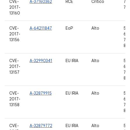
CVE-
A-37160362
RCE
Crítico
7.0,
2017-
7.1
13160
CVE-
A-64211847
EoP
Alto
5.1.
2017-
6.0
13156
7.1.
8.0
CVE-
A-32990341
EU IRIA
Alto
5.1.
2017-
6.0
13157
7.1.
8.0
CVE-
A-32879915
EU IRIA
Alto
5.1.
2017-
6.0
13158
7.1.
8.0
CVE-
A-32879772
EU IRIA
Alto
5.1.