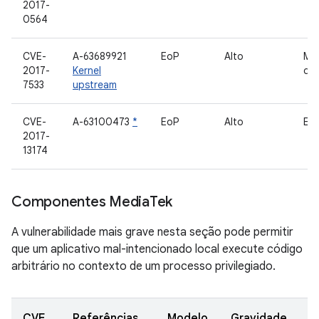
2017-
0564
CVE-
A-63689921
EoP
Alto
Ma
2017-
Kernel
de 
7533
upstream
CVE-
A-63100473
*
EoP
Alto
ED
2017-
13174
Componentes Media
Tek
A vulnerabilidade mais grave nesta seção pode permitir
que um aplicativo mal-intencionado local execute código
arbitrário no contexto de um processo privilegiado.
CVE
Referências
Modelo
Gravidade
C