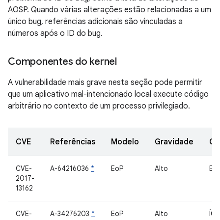
AOSP. Quando várias alterações estão relacionadas a um
único bug, referências adicionais são vinculadas a
números após o ID do bug.
Componentes do kernel
A vulnerabilidade mais grave nesta seção pode permitir
que um aplicativo mal-intencionado local execute código
arbitrário no contexto de um processo privilegiado.
CVE
Referências
Modelo
Gravidade
Co
CVE-
A-64216036
*
EoP
Alto
En
2017-
13162
CVE-
A-34276203
*
EoP
Alto
ÍO