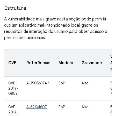
Estrutura
A vulnerabilidade mais grave nesta seção pode permitir
que um aplicativo mal-intencionado local ignore os
requisitos de interação do usuário para obter acesso a
permissões adicionais.
Ve
CVE
Referências
Modelo
Gravidade
AO
at
CVE-
A-35056974
*
EoP
Alto
5.1.
2017-
6.0
0807
7.1.
CVE-
A-62134807
EoP
Alto
5.1.
2017-
6.0