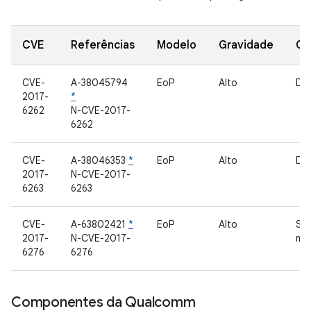
CVE
Referências
Modelo
Gravidade
Co
CVE-
A-38045794
EoP
Alto
Dri
2017-
*
6262
N-CVE-2017-
6262
CVE-
A-38046353
*
EoP
Alto
Dri
2017-
N-CVE-2017-
6263
6263
CVE-
A-63802421
*
EoP
Alto
Ser
2017-
N-CVE-2017-
míd
6276
6276
Componentes da Qualcomm