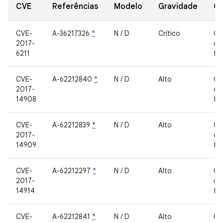
CVE
Referências
Modelo
Gravidade
C
CVE-
A-36217326
*
N / D
Crítico
Co
2017-
de
6211
fe
CVE-
A-62212840
*
N / D
Alto
Co
2017-
de
14908
fe
CVE-
A-62212839
*
N / D
Alto
Co
2017-
de
14909
fe
CVE-
A-62212297
*
N / D
Alto
Co
2017-
de
14914
fe
CVE-
A-62212841
*
N / D
Alto
Co