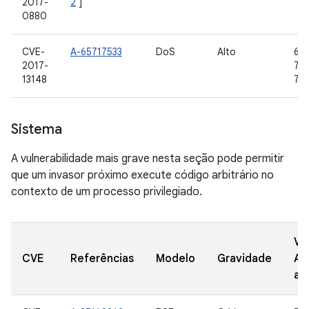
2017-
2
]
0880
CVE-
A-65717533
DoS
Alto
6.0
2017-
7.0,
13148
7.1
Sistema
A vulnerabilidade mais grave nesta seção pode permitir
que um invasor próximo execute código arbitrário no
contexto de um processo privilegiado.
Ve
CVE
Referências
Modelo
Gravidade
AO
at