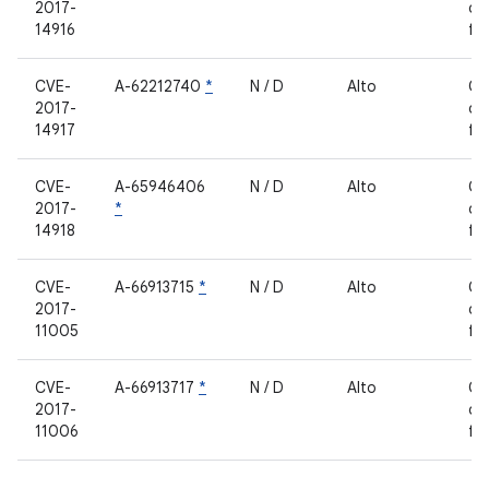
2017-
de
14916
fe
CVE-
A-62212740
*
N / D
Alto
Co
2017-
de
14917
fe
CVE-
A-65946406
N / D
Alto
Co
2017-
*
de
14918
fe
CVE-
A-66913715
*
N / D
Alto
Co
2017-
de
11005
fe
CVE-
A-66913717
*
N / D
Alto
Co
2017-
de
11006
fe