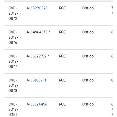
CVE-
A-65290323
RCE
Crítico
7.0,
2017-
7.1
0872
CVE-
A-64964675
*
RCE
Crítico
6,0
2017-
0876
CVE-
A-66372937
*
RCE
Crítico
6,0
2017-
0877
CVE-
A-65186291
RCE
Crítico
8,0
2017-
0878
CVE-
A-63874456
RCE
Crítico
6.0
2017-
7.0,
13151
7.1