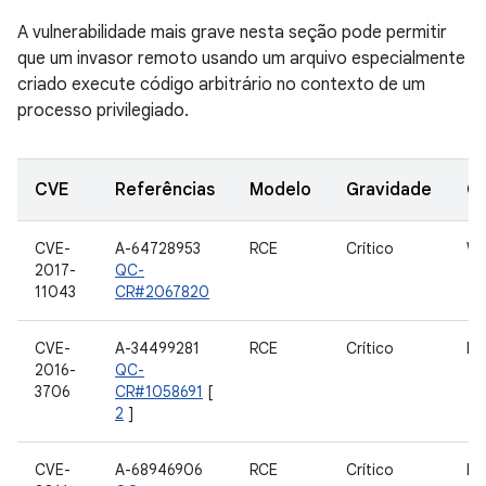
A vulnerabilidade mais grave nesta seção pode permitir
que um invasor remoto usando um arquivo especialmente
criado execute código arbitrário no contexto de um
processo privilegiado.
CVE
Referências
Modelo
Gravidade
C
CVE-
A-64728953
RCE
Crítico
W
2017-
QC-
11043
CR#2067820
CVE-
A-34499281
RCE
Crítico
RP
2016-
QC-
3706
CR#1058691
[
2
]
CVE-
A-68946906
RCE
Crítico
RP