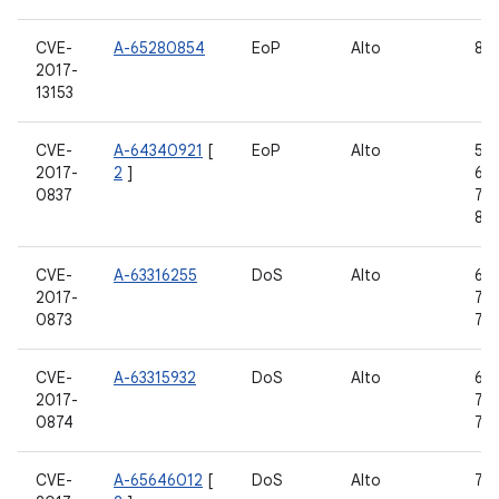
CVE-
A-65280854
EoP
Alto
8,0
2017-
13153
CVE-
A-64340921
[
EoP
Alto
5.1.
2017-
2
]
6.0
0837
7.1.
8.0
CVE-
A-63316255
DoS
Alto
6.0
2017-
7.0,
0873
7.1
CVE-
A-63315932
DoS
Alto
6.0
2017-
7.0,
0874
7.1
CVE-
A-65646012
[
DoS
Alto
7.0,