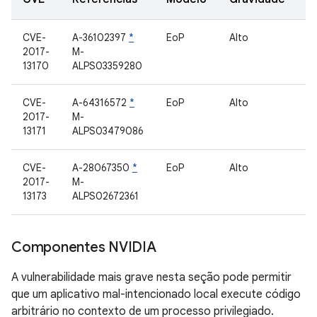
CVE-
A-36102397
*
EoP
Alto
D
2017-
M-
13170
ALPS03359280
CVE-
A-64316572
*
EoP
Alto
S
2017-
M-
d
13171
ALPS03479086
CVE-
A-28067350
*
EoP
Alto
S
2017-
M-
s
13173
ALPS02672361
Componentes NVIDIA
A vulnerabilidade mais grave nesta seção pode permitir
que um aplicativo mal-intencionado local execute código
arbitrário no contexto de um processo privilegiado.