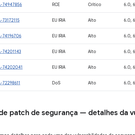
A-74947856
RCE
Crítico
6.0, 6
A-73172115
EU IRIA
Alto
6.0, 6
A-74196706
EU IRIA
Alto
6.0, 6
A-74201143
EU IRIA
Alto
6.0, 6
A-74202041
EU IRIA
Alto
6.0, 6
A-72298611
DoS
Alto
6.0, 6
de patch de segurança — detalhes da v