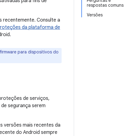
ativadas para fins de
Perguntas e
respostas comuns
Versões
os recentemente. Consulte a
roteções da plataforma de
roid.
firmware para dispositivos do
proteções de serviços,
es de segurança serem
as versões mais recentes da
 recente do Android sempre