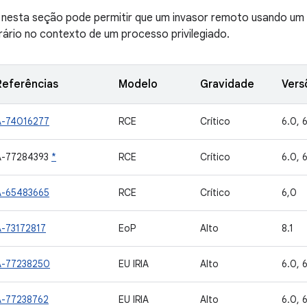
ve nesta seção pode permitir que um invasor remoto usando um
rário no contexto de um processo privilegiado.
Referências
Modelo
Gravidade
Vers
A-74016277
RCE
Crítico
6.0, 6
A-77284393
*
RCE
Crítico
6.0, 6
A-65483665
RCE
Crítico
6,0
A-73172817
EoP
Alto
8.1
A-77238250
EU IRIA
Alto
6.0, 6
A-77238762
EU IRIA
Alto
6.0, 6