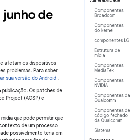
vulnerabilidade
 junho de
Componentes
Broadcom
Componentes
do kernel
componentes LG
Estrutura de
mídia
e afetam os dispositivos
Componentes
ses problemas. Para saber
MediaTek
izar sua versão do Android
.
Componentes
NVIDIA
 publicação. Os patches de
Componentes da
ce Project (AOSP) e
Qualcomm
Componentes de
código fechado
 mídia que pode permitir que
da Qualcomm
o contexto de um processo
Sistema
dade possivelmente teria em