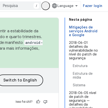
/
Fazer login
Nesta página
Mitigações de
tir a estabilidade da
serviços Android
e Google
o e quarto trimestres.
 de manifesto
android-
2018-06-01
detalhes da
ara mais informações,
vulnerabilidade no
nível do patch de
segurança
Estrutura
Estrutura de
mídia
Sistema
2018-06-05 nível
de patch de
segurança —
Isso foi útil?
detalhes da