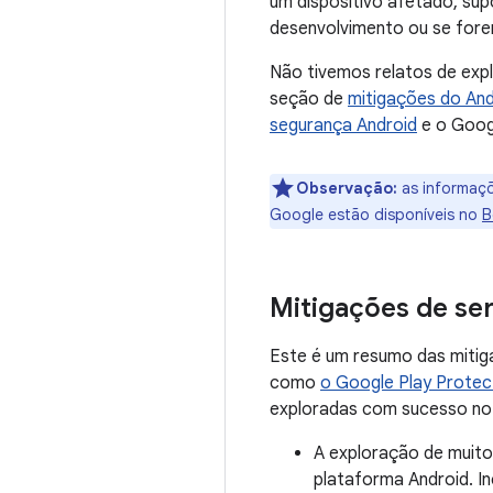
um dispositivo afetado, su
desenvolvimento ou se fore
Não tivemos relatos de exp
seção de
mitigações do And
segurança Android
e o Goog
Observação:
as informaçõ
Google estão disponíveis no
B
Mitigações de se
Este é um resumo das mitig
como
o Google Play Protec
exploradas com sucesso no 
A exploração de muito
plataforma Android. I