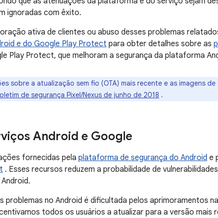
pondo que as atenuações da plataforma e do serviço sejam des
m ignoradas com êxito.
loração ativa de clientes ou abuso desses problemas relatad
roid e do Google Play Protect
para obter detalhes sobre as
p
le Play Protect, que melhoram a segurança da plataforma And
es sobre a atualização sem fio (OTA) mais recente e as imagens de 
oletim de segurança Pixel/Nexus de junho de 2018
.
rviços Android e Google
ações fornecidas pela
plataforma de segurança do Android
e 
t
. Esses recursos reduzem a probabilidade de vulnerabilidad
Android.
s problemas no Android é dificultada pelos aprimoramentos n
ncentivamos todos os usuários a atualizar para a versão mais