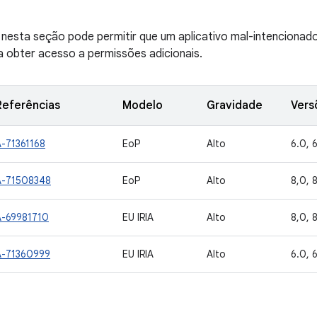
 nesta seção pode permitir que um aplicativo mal-intencionado 
a obter acesso a permissões adicionais.
Referências
Modelo
Gravidade
Vers
A-71361168
EoP
Alto
6.0, 6
A-71508348
EoP
Alto
8,0, 8
A-69981710
EU IRIA
Alto
8,0, 8
A-71360999
EU IRIA
Alto
6.0, 6