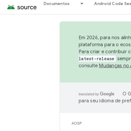
Documentos
Android Code Se
Em 2026, para nos alin
plataforma para o ecos
Para criar e contribuir
latest-release
sempre
consulte
Mudanças no
O G
para seu idioma de pre
AOSP