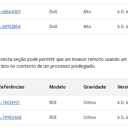
A-68664359
DoS
Alto
6.0, 6
A-68953854
DoS
Alto
6.0, 6
ve nesta seção pode permitir que um invasor remoto usando um
rário no contexto de um processo privilegiado.
Referências
Modelo
Gravidade
Vers
A-74016921
RCE
Crítico
6.0, 6
A-74950468
RCE
Crítico
6.0, 6