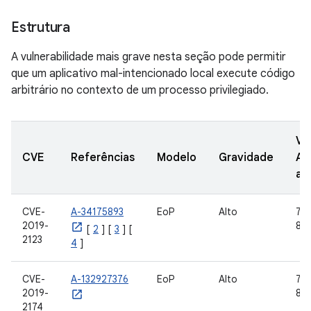
Estrutura
A vulnerabilidade mais grave nesta seção pode permitir
que um aplicativo mal-intencionado local execute código
arbitrário no contexto de um processo privilegiado.
Ve
CVE
Referências
Modelo
Gravidade
AO
at
CVE-
A-34175893
EoP
Alto
7.1.
2019-
8.0
[
2
] [
3
] [
2123
4
]
CVE-
A-132927376
EoP
Alto
7.1.
2019-
8.0
2174