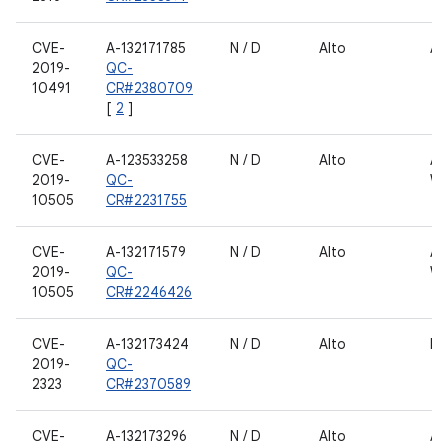
CVE-
A-132171785
N / D
Alto
Áu
2019-
QC-
10491
CR#2380709
[
2
]
CVE-
A-123533258
N / D
Alto
AN
2019-
QC-
W
10505
CR#2231755
CVE-
A-132171579
N / D
Alto
AN
2019-
QC-
W
10505
CR#2246426
CVE-
A-132173424
N / D
Alto
HL
2019-
QC-
2323
CR#2370589
CVE-
A-132173296
N / D
Alto
Áu