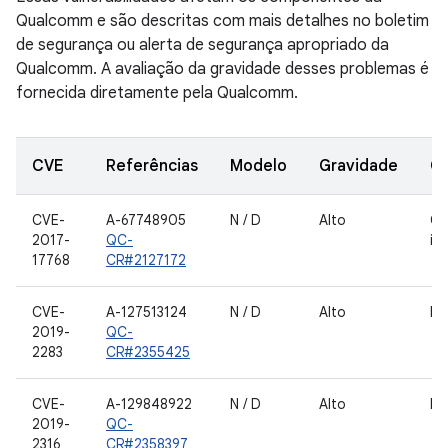
Qualcomm e são descritas com mais detalhes no boletim
de segurança ou alerta de segurança apropriado da
Qualcomm. A avaliação da gravidade desses problemas é
fornecida diretamente pela Qualcomm.
CVE
Referências
Modelo
Gravidade
C
CVE-
A-67748905
N / D
Alto
Ca
2017-
QC-
in
17768
CR#2127172
CVE-
A-127513124
N / D
Alto
Nú
2019-
QC-
2283
CR#2355425
CVE-
A-129848922
N / D
Alto
HL
2019-
QC-
2316
CR#2358397