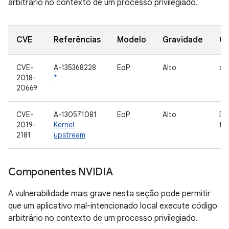
arbitrário no contexto de um processo privilegiado.
CVE
Referências
Modelo
Gravidade
C
CVE-
A-135368228
EoP
Alto
dri
2018-
*
20669
CVE-
A-130571081
EoP
Alto
Dr
2019-
Kernel
fic
2181
upstream
Componentes NVIDIA
A vulnerabilidade mais grave nesta seção pode permitir
que um aplicativo mal-intencionado local execute código
arbitrário no contexto de um processo privilegiado.