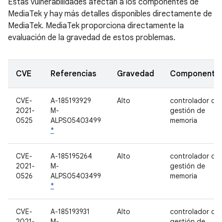
Estas vulnerabilidades afectan a los componentes de
MediaTek y hay más detalles disponibles directamente de
MediaTek. MediaTek proporciona directamente la
evaluación de la gravedad de estos problemas.
CVE
Referencias
Gravedad
Componente
CVE-
A-185193929
Alto
controlador de
2021-
M-
gestión de
0525
ALPS05403499
memoria
*
CVE-
A-185195264
Alto
controlador de
2021-
M-
gestión de
0526
ALPS05403499
memoria
*
CVE-
A-185193931
Alto
controlador de
2021-
M-
gestión de