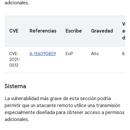
adicionales.
Ver
CVE
Referencias
Escribe
Gravedad
act
de
CVE-
A-156090809
EoP
Alto
8.1,
2021-
0513
Sistema
La vulnerabilidad más grave de esta sección podría
permitir que un atacante remoto utilice una transmisión
especialmente diseñada para obtener acceso a permisos
adicionales.