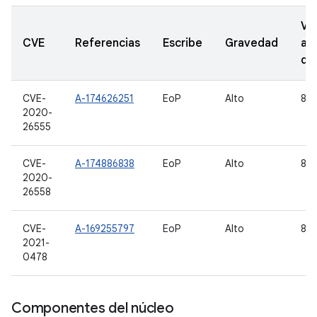
Ve
CVE
Referencias
Escribe
Gravedad
ac
de
CVE-
A-174626251
EoP
Alto
8.1,
2020-
26555
CVE-
A-174886838
EoP
Alto
8.1,
2020-
26558
CVE-
A-169255797
EoP
Alto
8.1,
2021-
0478
Componentes del núcleo