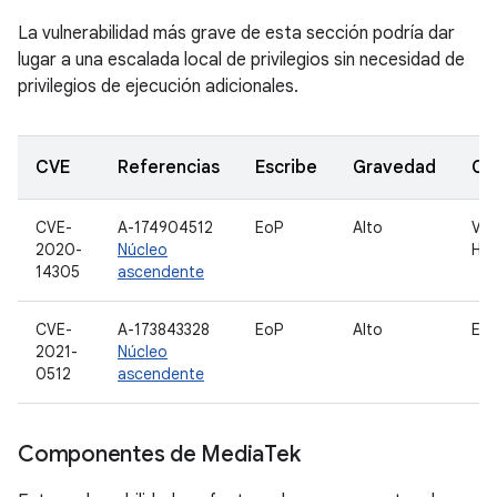
La vulnerabilidad más grave de esta sección podría dar
lugar a una escalada local de privilegios sin necesidad de
privilegios de ejecución adicionales.
CVE
Referencias
Escribe
Gravedad
Co
CVE-
A-174904512
EoP
Alto
Voz
2020-
Núcleo
H.3
14305
ascendente
CVE-
A-173843328
EoP
Alto
ES
2021-
Núcleo
0512
ascendente
Componentes de Media
Tek