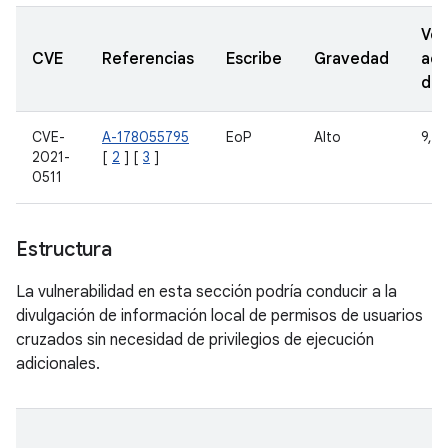
Ver
CVE
Referencias
Escribe
Gravedad
act
de
CVE-
A-178055795
EoP
Alto
9, 1
2021-
[
2
] [
3
]
0511
Estructura
La vulnerabilidad en esta sección podría conducir a la
divulgación de información local de permisos de usuarios
cruzados sin necesidad de privilegios de ejecución
adicionales.