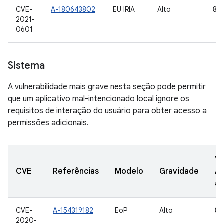
CVE-
A-180643802
EU IRIA
Alto
8.1,
2021-
0601
Sistema
A vulnerabilidade mais grave nesta seção pode permitir
que um aplicativo mal-intencionado local ignore os
requisitos de interação do usuário para obter acesso a
permissões adicionais.
Ve
CVE
Referências
Modelo
Gravidade
A
at
CVE-
A-154319182
EoP
Alto
8.1
2020-