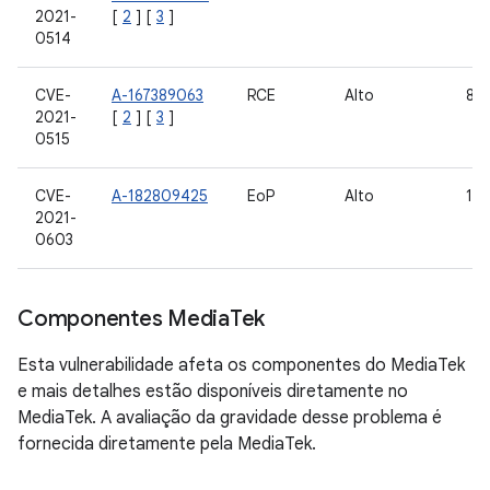
2021-
[
2
] [
3
]
0514
CVE-
A-167389063
RCE
Alto
8.1,
2021-
[
2
] [
3
]
0515
CVE-
A-182809425
EoP
Alto
11
2021-
0603
Componentes Media
Tek
Esta vulnerabilidade afeta os componentes do MediaTek
e mais detalhes estão disponíveis diretamente no
MediaTek. A avaliação da gravidade desse problema é
fornecida diretamente pela MediaTek.