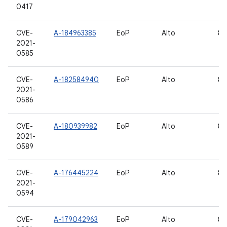
0417
CVE-
A-184963385
EoP
Alto
8.1
2021-
0585
CVE-
A-182584940
EoP
Alto
8.1
2021-
0586
CVE-
A-180939982
EoP
Alto
8.1
2021-
0589
CVE-
A-176445224
EoP
Alto
8.1
2021-
0594
CVE-
A-179042963
EoP
Alto
8.1