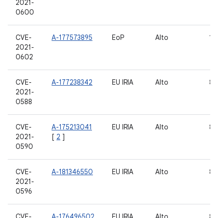
2021-
0600
CVE-
A-177573895
EoP
Alto
10,
2021-
0602
CVE-
A-177238342
EU IRIA
Alto
8.1
2021-
0588
CVE-
A-175213041
EU IRIA
Alto
8.1
2021-
[
2
]
0590
CVE-
A-181346550
EU IRIA
Alto
8.1
2021-
0596
CVE-
A-176496502
EU IRIA
Alto
8.1