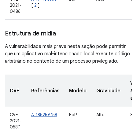
2021-
[
2
]
0486
Estrutura de mídia
A vulnerabilidade mais grave nesta seção pode permitir
que um aplicativo mal-intencionado local execute código
arbitrário no contexto de um processo privilegiado.
Ve
CVE
Referências
Modelo
Gravidade
AO
at
CVE-
A-185259758
EoP
Alto
8.1,
2021-
0587