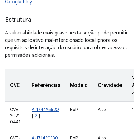
Google Play
.
Estrutura
A vulnerabilidade mais grave nesta seção pode permitir
que um aplicativo mal-intencionado local ignore os
requisitos de interação do usuário para obter acesso a
permissões adicionais.
Ve
CVE
Referências
Modelo
Gravidade
AO
at
CVE-
A-174495520
EoP
Alto
11
2021-
[
2
]
0441
CVE-
A-171430330
EoP
Alto
10,