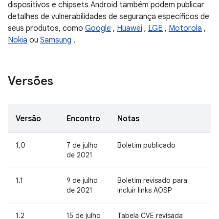
dispositivos e chipsets Android também podem publicar
detalhes de vulnerabilidades de segurança específicos de
seus produtos, como
Google
,
Huawei
,
LGE
,
Motorola
,
Nokia
ou
Samsung
.
Versões
Versão
Encontro
Notas
1,0
7 de julho
Boletim publicado
de 2021
1.1
9 de julho
Boletim revisado para
de 2021
incluir links AOSP
1.2
15 de julho
Tabela CVE revisada