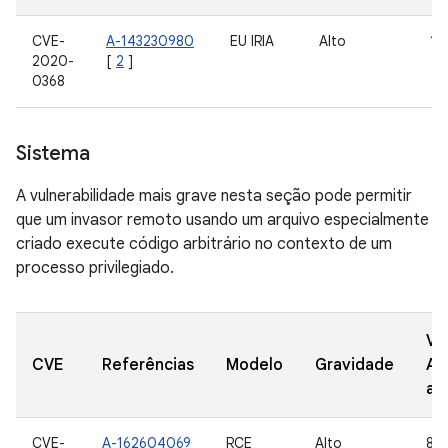
CVE-
A-143230980
EU IRIA
Alto
11
2020-
[
2
]
0368
Sistema
A vulnerabilidade mais grave nesta seção pode permitir
que um invasor remoto usando um arquivo especialmente
criado execute código arbitrário no contexto de um
processo privilegiado.
Ve
CVE
Referências
Modelo
Gravidade
AO
at
CVE-
A-162604069
RCE
Alto
8.1,