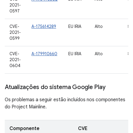
2021-
0597
CVE-
A-175614289
EU IRIA
Alto
8.1
2021-
0599
CVE-
A-179910660
EU IRIA
Alto
8.1
2021-
0604
Atualizações do sistema Google Play
Os problemas a seguir estão incluídos nos componentes
do Project Mainline.
Componente
CVE