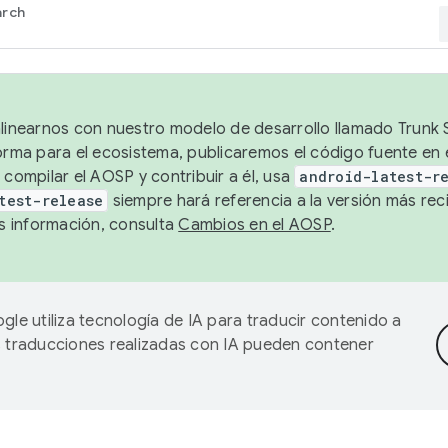
arch
alinearnos con nuestro modelo de desarrollo llamado Trunk S
forma para el ecosistema, publicaremos el código fuente en
 compilar el AOSP y contribuir a él, usa
android-latest-r
test-release
siempre hará referencia a la versión más reci
 información, consulta
Cambios en el AOSP
.
gle utiliza tecnología de IA para traducir contenido a
as traducciones realizadas con IA pueden contener