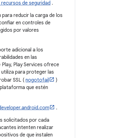
y recursos de seguridad
.
para reducir la carga de los
confiar en controles de
egidos por valores
orte adicional a los
abilidades en las
 Play, Play Services ofrece
utiliza para proteger las
probar SSL (
nogotofail
)
r plataforma que estén
developer.android.com
.
os solicitados por cada
acantes intenten realizar
ositivos de que instalen