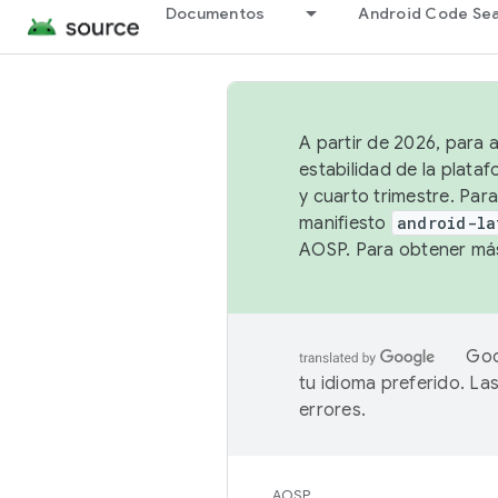
Documentos
Android Code Se
A partir de 2026, para 
estabilidad de la plata
y cuarto trimestre. Para
manifiesto
android-la
AOSP. Para obtener más
Goo
tu idioma preferido. L
errores.
AOSP