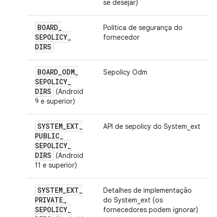
se desejar)
BOARD
_
Política de segurança do
SEPOLICY
_
fornecedor
DIRS
BOARD
_
ODM
_
Sepolicy Odm
SEPOLICY
_
DIRS
(Android
9 e superior)
SYSTEM
_
EXT
_
API de sepolicy do System_ext
PUBLIC
_
SEPOLICY
_
DIRS
(Android
11 e superior)
SYSTEM
_
EXT
_
Detalhes de implementação
PRIVATE
_
do System_ext (os
SEPOLICY
_
fornecedores podem ignorar)