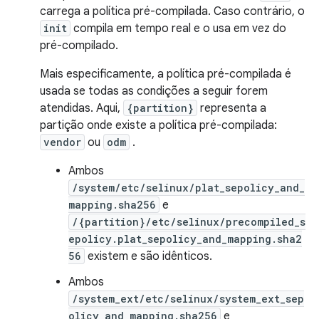
carrega a política pré-compilada. Caso contrário, o
init
compila em tempo real e o usa em vez do
pré-compilado.
Mais especificamente, a política pré-compilada é
usada se todas as condições a seguir forem
atendidas. Aqui,
{partition}
representa a
partição onde existe a política pré-compilada:
vendor
ou
odm
.
Ambos
/system/etc/selinux/plat_sepolicy_and_
mapping.sha256
e
/{partition}/etc/selinux/precompiled_s
epolicy.plat_sepolicy_and_mapping.sha2
56
existem e são idênticos.
Ambos
/system_ext/etc/selinux/system_ext_sep
olicy_and_mapping.sha256
e