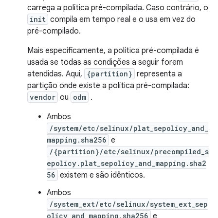
carrega a política pré-compilada. Caso contrário, o
init
compila em tempo real e o usa em vez do
pré-compilado.
Mais especificamente, a política pré-compilada é
usada se todas as condições a seguir forem
atendidas. Aqui,
{partition}
representa a
partição onde existe a política pré-compilada:
vendor
ou
odm
.
Ambos
/system/etc/selinux/plat_sepolicy_and_
mapping.sha256
e
/{partition}/etc/selinux/precompiled_s
epolicy.plat_sepolicy_and_mapping.sha2
56
existem e são idênticos.
Ambos
/system_ext/etc/selinux/system_ext_sep
olicy_and_mapping.sha256
e