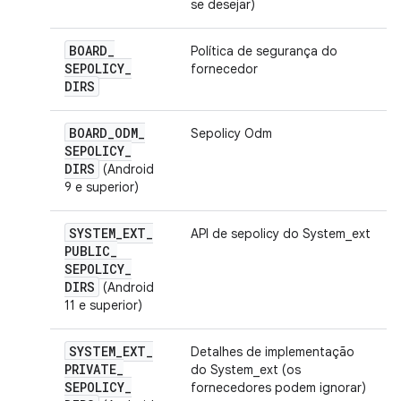
se desejar)
BOARD
_
Política de segurança do
SEPOLICY
_
fornecedor
DIRS
BOARD
_
ODM
_
Sepolicy Odm
SEPOLICY
_
DIRS
(Android
9 e superior)
SYSTEM
_
EXT
_
API de sepolicy do System_ext
PUBLIC
_
SEPOLICY
_
DIRS
(Android
11 e superior)
SYSTEM
_
EXT
_
Detalhes de implementação
PRIVATE
_
do System_ext (os
SEPOLICY
_
fornecedores podem ignorar)