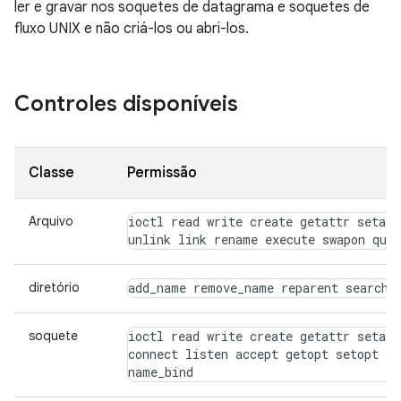
ler e gravar nos soquetes de datagrama e soquetes de
fluxo UNIX e não criá-los ou abri-los.
Controles disponíveis
Classe
Permissão
Arquivo
ioctl read write create getattr setatt
unlink link rename execute swapon quo
diretório
add_name remove_name reparent search 
soquete
ioctl read write create getattr setatt
connect listen accept getopt setopt sh
name_bind