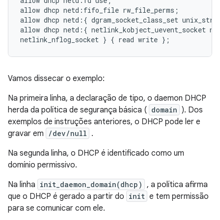
allow dhcp netd:fd use;

allow dhcp netd:fifo_file rw_file_perms;

allow dhcp netd:{ dgram_socket_class_set unix_strea
allow dhcp netd:{ netlink_kobject_uevent_socket net
Vamos dissecar o exemplo:
Na primeira linha, a declaração de tipo, o daemon DHCP
herda da política de segurança básica (
domain
). Dos
exemplos de instruções anteriores, o DHCP pode ler e
gravar em
/dev/null
.
Na segunda linha, o DHCP é identificado como um
domínio permissivo.
Na linha
init_daemon_domain(dhcp)
, a política afirma
que o DHCP é gerado a partir do
init
e tem permissão
para se comunicar com ele.