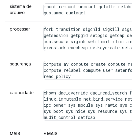
sistema de
mount remount unmount getattr relabelf
arquivo
quotamod quotaget
processar
fork transition sigchld sigkill sigsto
getsession getpgid setpgid getcap setc
noatsecure siginh setrlimit rlimitinh 
execstack execheap setkeycreate setsoc
segurança
compute_av compute_create compute_memb
compute_relabel compute_user setenforc
read_policy
capacidade
chown dac_override dac_read_search fow
linux_immutable net_bind_service net_b
ipc_owner sys_module sys_rawio sys_chr
sys_boot sys_nice sys_resource sys_tim
audit_control setfcap
MAIS
E MAIS