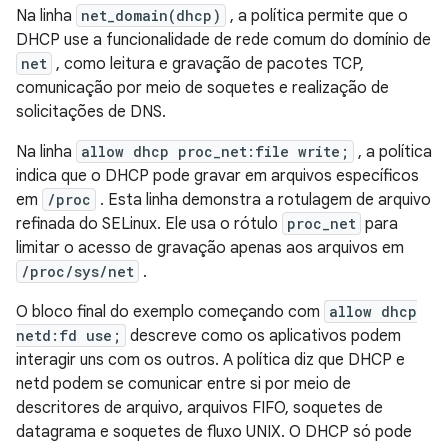
Na linha
net_domain(dhcp)
, a política permite que o
DHCP use a funcionalidade de rede comum do domínio de
net
, como leitura e gravação de pacotes TCP,
comunicação por meio de soquetes e realização de
solicitações de DNS.
Na linha
allow dhcp proc_net:file write;
, a política
indica que o DHCP pode gravar em arquivos específicos
em
/proc
. Esta linha demonstra a rotulagem de arquivo
refinada do SELinux. Ele usa o rótulo
proc_net
para
limitar o acesso de gravação apenas aos arquivos em
/proc/sys/net
.
O bloco final do exemplo começando com
allow dhcp
netd:fd use;
descreve como os aplicativos podem
interagir uns com os outros. A política diz que DHCP e
netd podem se comunicar entre si por meio de
descritores de arquivo, arquivos FIFO, soquetes de
datagrama e soquetes de fluxo UNIX. O DHCP só pode