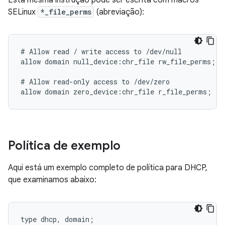
Esta mesma instrução pode ser escrita com macros
SELinux
*_file_perms
(abreviação):
# Allow read / write access to /dev/null

allow domain null_device:chr_file rw_file_perms;

# Allow read-only access to /dev/zero

Política de exemplo
Aqui está um exemplo completo de política para DHCP,
que examinamos abaixo:
type dhcp, domain;
