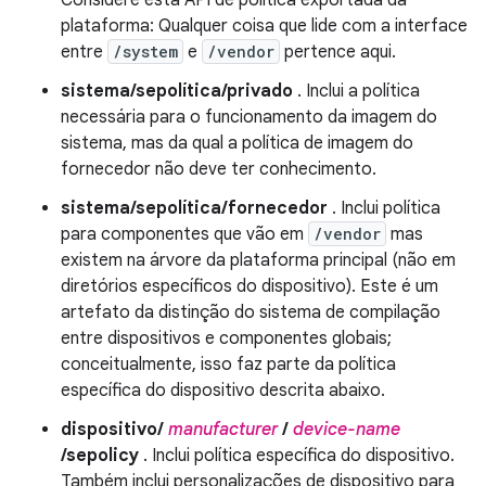
Considere esta API de política exportada da
plataforma: Qualquer coisa que lide com a interface
entre
/system
e
/vendor
pertence aqui.
sistema/sepolítica/privado
. Inclui a política
necessária para o funcionamento da imagem do
sistema, mas da qual a política de imagem do
fornecedor não deve ter conhecimento.
sistema/sepolítica/fornecedor
. Inclui política
para componentes que vão em
/vendor
mas
existem na árvore da plataforma principal (não em
diretórios específicos do dispositivo). Este é um
artefato da distinção do sistema de compilação
entre dispositivos e componentes globais;
conceitualmente, isso faz parte da política
específica do dispositivo descrita abaixo.
dispositivo/
manufacturer
/
device-name
/sepolicy
. Inclui política específica do dispositivo.
Também inclui personalizações de dispositivo para