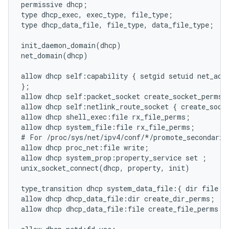
permissive dhcp;

type dhcp_exec, exec_type, file_type;

type dhcp_data_file, file_type, data_file_type;

init_daemon_domain(dhcp)

net_domain(dhcp)

allow dhcp self:capability { setgid setuid net_admi
};

allow dhcp self:packet_socket create_socket_perms;

allow dhcp self:netlink_route_socket { create_socke
allow dhcp shell_exec:file rx_file_perms;

allow dhcp system_file:file rx_file_perms;

# For /proc/sys/net/ipv4/conf/*/promote_secondaries
allow dhcp proc_net:file write;

allow dhcp system_prop:property_service set ;

unix_socket_connect(dhcp, property, init)

type_transition dhcp system_data_file:{ dir file } 
allow dhcp dhcp_data_file:dir create_dir_perms;

allow dhcp dhcp_data_file:file create_file_perms;
