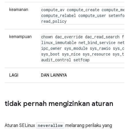
keamanan
compute_av compute_create compute_memb
compute_relabel compute_user setenforc
read_policy
kemampuan
chown dac_override dac_read_search fow
linux_immutable net_bind_service net_b
ipc_owner sys_module sys_rawio sys_chr
sys_boot sys_nice sys_resource sys_tim
audit_control setfcap
LAGI
DAN LAINNYA
tidak pernah mengizinkan aturan
Aturan SELinux
neverallow
melarang perilaku yang