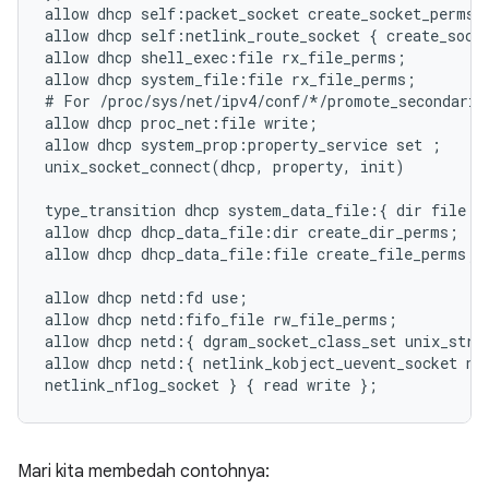
allow dhcp self:packet_socket create_socket_perms;

allow dhcp self:netlink_route_socket { create_socke
allow dhcp shell_exec:file rx_file_perms;

allow dhcp system_file:file rx_file_perms;

# For /proc/sys/net/ipv4/conf/*/promote_secondaries
allow dhcp proc_net:file write;

allow dhcp system_prop:property_service set ;

unix_socket_connect(dhcp, property, init)

type_transition dhcp system_data_file:{ dir file } 
allow dhcp dhcp_data_file:dir create_dir_perms;

allow dhcp dhcp_data_file:file create_file_perms;

allow dhcp netd:fd use;

allow dhcp netd:fifo_file rw_file_perms;

allow dhcp netd:{ dgram_socket_class_set unix_strea
allow dhcp netd:{ netlink_kobject_uevent_socket net
Mari kita membedah contohnya: