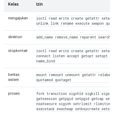
Kelas
Izin
mengajukan
ioctl read write create getattr setatt
unlink link rename execute swapon quo
direktori
add_name remove_name reparent search 
stopkontak
ioctl read write create getattr setatt
connect listen accept getopt setopt sh
name_bind
berkas
mount remount unmount getattr relabelf
sistem
quotamod quotaget
proses
fork transition sigchld sigkill sigsto
getsession getpgid setpgid getcap setc
noatsecure siginh setrlimit rlimitinh 
execstack execheap setkeycreate setsoc