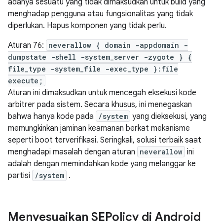
adanya sesuatu yang tidak dimaksudkan untuk build yang
menghadap pengguna atau fungsionalitas yang tidak
diperlukan. Hapus komponen yang tidak perlu.
Aturan 76:
neverallow { domain -appdomain -
dumpstate -shell -system_server -zygote } {
file_type -system_file -exec_type }:file
execute;
Aturan ini dimaksudkan untuk mencegah eksekusi kode
arbitrer pada sistem. Secara khusus, ini menegaskan
bahwa hanya kode pada
/system
yang dieksekusi, yang
memungkinkan jaminan keamanan berkat mekanisme
seperti boot terverifikasi. Seringkali, solusi terbaik saat
menghadapi masalah dengan aturan
neverallow
ini
adalah dengan memindahkan kode yang melanggar ke
partisi
/system
.
Menyesuaikan SEPolicy di Android