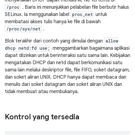
menyatakan DHCP dapat menulis ke file tertentu di
/proc
. Baris ini menunjukkan pelabelan file berbutir halus
SELinux. Ia menggunakan label
proc_net
untuk
membatasi akses tulis hanya ke file di bawah
/proc/sys/net
.
Blok terakhir dari contoh yang dimulai dengan
allow
dhcp netd:fd use;
menggambarkan bagaimana aplikasi
dapat diizinkan untuk berinteraksi satu sama lain. Kebijakan
mengatakan DHCP dan netd dapat berkomunikasi satu
sama lain melalui deskriptor file, file FIFO, soket datagram,
dan soket aliran UNIX. DHCP hanya dapat membaca dan
menulis dari soket datagram dan soket aliran UNIX dan
tidak membuat atau membukanya.
Kontrol yang tersedia