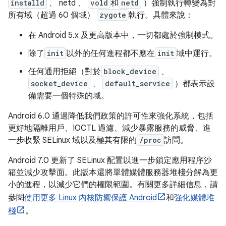
installd
、 netd 、
vold
和
netd
）強​​制執行轉變為對
所有域（超過 60 個域）
zygote
執行。具體來說：
在 Android 5.x 及更高版本中，一切都處於強制模式。
除了
init
以外的任何進程都不應在
init
域中運行。
任何通用拒絕（對於
block_device
、
socket_device
、
default_service
）都表示設
備需要一個特殊的域。
Android 6.0 通過降低我們政策的許可性來強化系統，包括
更好地隔離用戶、IOCTL 過濾、減少暴露服務的威脅、進
一步收緊 SELinux 域以及極其有限的
/proc
訪問。
Android 7.0 更新了 SELinux 配置以進一步鎖定應用程序沙
箱並減少攻擊面。此版本還將單體媒體服務器堆棧分解為更
小的進程，以減少它們的權限範圍。有關更多詳細信息，請
參閱
使用更多 Linux 內核防禦保護 Android
和
強化媒體堆
棧
。