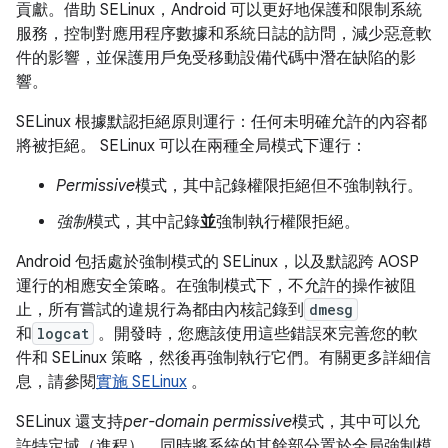
貢獻。借助 SELinux，Android 可以更好地保護和限制系統
服務，控制對應用程序數據和系統日誌的訪問，減少惡意軟
件的影響，並保護用戶免受移動設備代碼中潛在缺陷的影
響。
SELinux 根據默認拒絕原則運行：任何未明確允許的內容都
將被拒絕。 SELinux 可以在兩種全局模式下運行：
Permissive
模式，其中記錄權限拒絕但不強制執行。
強制
模式，其中記錄
並
強制執行權限拒絕。
Android 包括處於強制模式的 SELinux，以及默認跨 AOSP
運行的相應安全策略。在強制模式下，不允許的操作被阻
止，所有嘗試的違規行為都由內核記錄到
dmesg
和
logcat
。開發時，您應該使用這些錯誤來完善您的軟
件和 SELinux 策略，然後再強制執行它們。有關更多詳細信
息，請參閱
實施 SELinux
。
SELinux 還支持
per-domain permissive
模式，其中可以允
許特定域（進程），同時將系統的其餘部分置於全局強制模