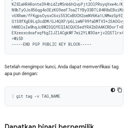
KZ8laHRARonte394hidZzM5nb6hQvpPjt2OlPRsyqVxw4c/KsjA
N8bTyOJo856qg4oOEzKG9eeF7oaZTYBy33BTL0408sEBxiMior
vUXRwm/fFKgpsOysxC6xi553CxBUCH2omNV6Ka1LNMwzSp9ILz
G1S8fXgE0Lq3cdDM/GJ4QXP/p6LiwNF99faDMTV3+2SAOGvytO
hN0DlsIw8hqJc0WISQQYEQIACQUCSedYRAIbDAAKCRDorT+Bmr
EXzeoxcdoafxqf6gZlJZlACgkWF7wi2YLW3Oa+jv2QSTlrx4KL
=Wi5D

Setelah mengimpor kunci, Anda dapat memverifikasi tag
apa pun dengan:
Dapatkan binari berpemilik