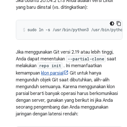
Jika Ubuntu 20.04.2 LTS Anda adalah versi Linux
yang baru diinstal (vs. ditingkatkan):
sudo ln -s /usr/bin/python3 /usr/bin/python
Jika menggunakan Git versi 2.19 atau lebih tinggi,
Anda dapat menentukan
--partial-clone
saat
melakukan
repo init
. Ini memanfaatkan
kemampuan
klon parsial
Git untuk hanya
mengunduh objek Git saat dibutuhkan, alih-alih
mengunduh semuanya. Karena menggunakan klon
parsial berarti banyak operasi harus berkomunikasi
dengan server, gunakan yang berikut ini jika Anda
seorang pengembang dan Anda menggunakan
jaringan dengan latensi rendah: