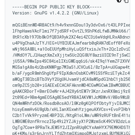
-----BEGIN PGP PUBLIC KEY BLOCK-----

Version: GnuPG v1.4.2.2 (GNU/Linux)

mQGiBEnnWD4RBACt9/h4v9xnnGDou13y3dvOx6/t43LPPIxeJ8
lFhpHawsVAcFlmi7f7jdSRF+OvtZL9ShPKdLfwBJMNkU66/TZm
8tR1cXb197Ob8kOfQB3A9yk2XZ4ei4ZC3i6wVdqHLRxABdncwu5
u4PVgChaAJzTYJ1EG+UYBIUEAJmfearb0qRAN7dEoff0FeXsEa
wNj96SA8BL+a1OoEUUfpMhiHyLuQSftxisJxTh+2QclzDviDya
/HMdOY7LJlHaqtXmZxXjjtw5Uc2QG8UY8aziU3IE9nTjSwCXeJ
jU5SA/9WwIps4SC84ielIXiGWEqq6i6/sk4I9q1YemZF2XVVKn
MGSa1gA8s4iQbsKNWPgp7M3a51JCVCu6l/8zTpA+uUGapw4tWC
b/aF/ygcR8mh5hgUfpF9IpXdknOsbKCvM9lSSfRciETykZc4wr
aWQgT3BlbiBTb3VyY2UgUHJvamVjdCA8aW5pdGlhbC1jb250cm
cm9pZC5jb20+iGAEExECACAFAknnWD4CGwMGCwkIBwMCBBUCCA
gAAKCRDorT+BmrEOeNr+AJ42Xy6tEW7r3KzrJxnRX8mij9z8tg
2t09Ed+9Bm4gmEO5Ag0ESedYRBAIAKVW1JcMBWvV/0Bo9WiByJ9
QN4mWRhfzDOk/Rosdb0csAO/l8Kz0gKQPOfObtyYjvI8JMC3rm
hisyEmmHv6U8gUb/xHLIanXGxwhYzjgeuAXVCsv+EvoPIHbY4L
C2b1TvVk9PryzmE4BPIQL/NtgR1oLWm/uWR9zRUFtBnE411aMA
LWBGWE0znfRrnczI5p49i2YZJAjyX1P2WzmScK49CV82dzLo71
OgTg7Cow+8PRaTkJEW5Y2JIZpnRUq0CYxAmHYX79EMKHDSThf/
pK+KMs/s3r6nJrnYLTfdZhtmQXimpoDMJg1zxmL8UfNUKiQZ6e