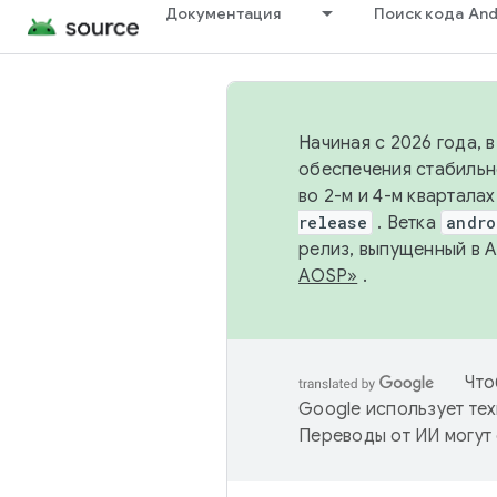
Документация
Поиск кода And
Начиная с 2026 года, 
обеспечения стабильн
во 2-м и 4-м квартала
release
. Ветка
andro
релиз, выпущенный в 
AOSP»
.
Что
Google использует тех
Переводы от ИИ могут