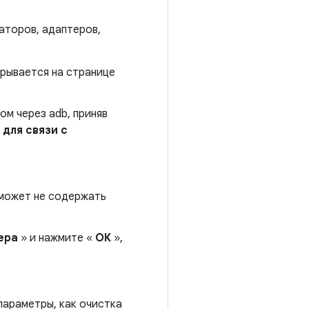
аторов, адаптеров,
крывается на странице
м через adb, приняв
 для связи с
 может не содержать
ера
» и нажмите «
ОК
»,
параметры, как очистка