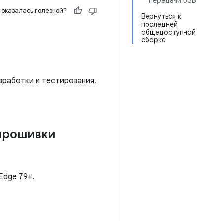
передачи USB
 оказалась полезной?
Вернуться к
последней
общедоступной
сборке
зработки и тестирования.
 прошивки
Edge 79+.