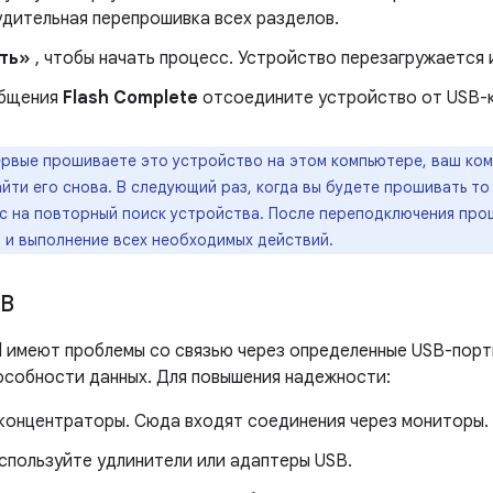
удительная перепрошивка всех разделов.
ть»
, чтобы начать процесс. Устройство перезагружается 
общения
Flash Complete
отсоедините устройство от USB-к
ервые прошиваете это устройство на этом компьютере, ваш ко
йти его снова. В следующий раз, когда вы будете прошивать то
ос на повторный поиск устройства. После переподключения про
в и выполнение всех необходимых действий.
SB
d имеют проблемы со связью через определенные USB-порт
особности данных. Для повышения надежности:
концентраторы. Сюда входят соединения через мониторы.
спользуйте удлинители или адаптеры USB.