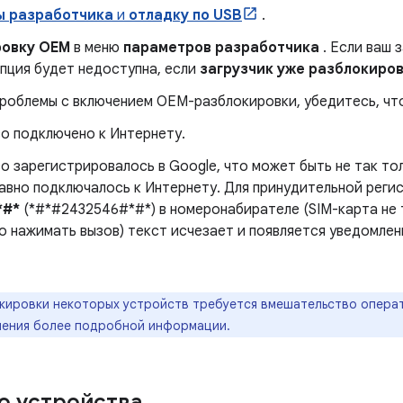
ы разработчика
и
отладку по USB
.
ровку OEM
в меню
параметров разработчика
. Если ваш 
опция будет недоступна, если
загрузчик уже разблокиро
 проблемы с включением OEM-разблокировки, убедитесь, чт
о подключено к Интернету.
 зарегистрировалось в Google, что может быть не так то
авно подключалось к Интернету. Для принудительной реги
*#*
(*#*#2432546#*#*) в номеронабирателе (SIM-карта не 
о нажимать вызов) текст исчезает и появляется уведомле
кировки некоторых устройств требуется вмешательство операт
чения более подробной информации.
о устройства