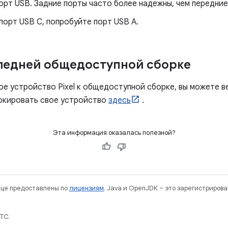
орт USB. Задние порты часто более надежны, чем передние
порт USB C, попробуйте порт USB A.
следней общедоступной сборке
ое устройство Pixel к общедоступной сборке, вы можете в
локировать свое устройство
здесь
.
Эта информация оказалась полезной?
нице предоставлены по
лицензиям
. Java и OpenJDK – это зарегистриров
TC.