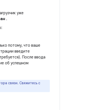
загрузчик уже
ван
.
о:
лько потому, что ваше
страции введите
требуется). После ввода
ние об успешном
ора связи. Свяжитесь с