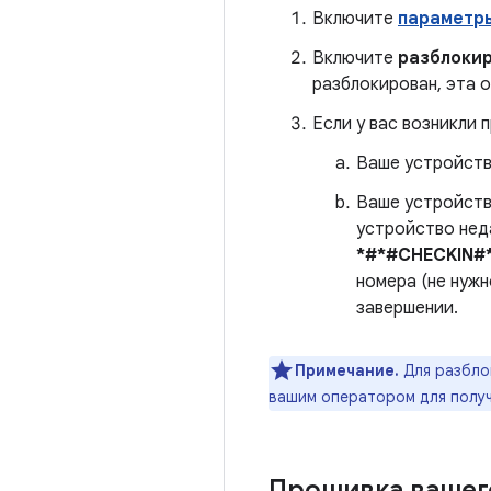
Включите
параметр
Включите
разблоки
разблокирован, эта 
Если у вас возникли
Ваше устройств
Ваше устройство
устройство нед
*#*#CHECKIN#
номера (не нужн
завершении.
Примечание.
Для разбло
вашим оператором для полу
Прошивка вашег