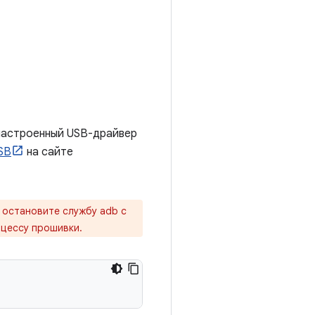
 настроенный USB-драйвер
SB
на сайте
 остановите службу adb с
оцессу прошивки.