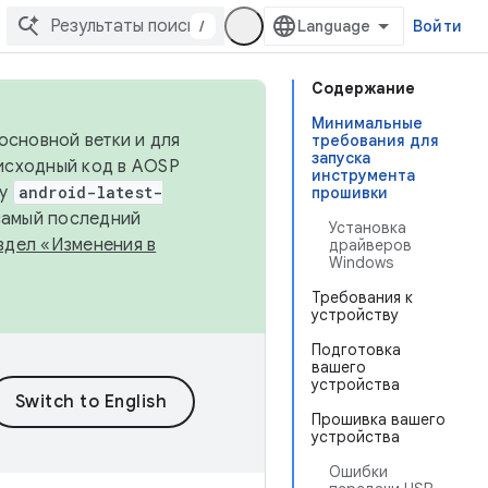
/
Войти
Содержание
Минимальные
основной ветки и для
требования для
запуска
исходный код в AOSP
инструмента
ку
android-latest-
прошивки
 самый последний
Установка
здел «Изменения в
драйверов
Windows
Требования к
устройству
Подготовка
вашего
устройства
Прошивка вашего
устройства
Ошибки