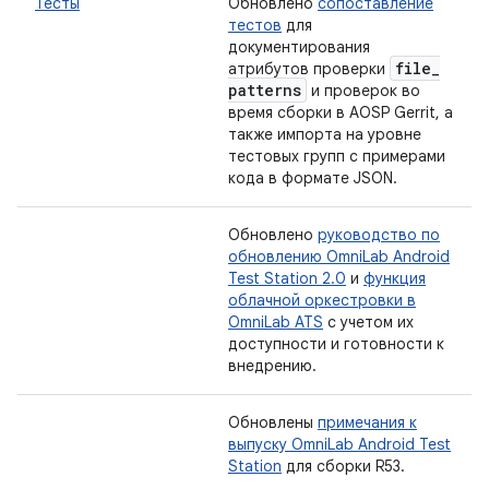
Тесты
Обновлено
сопоставление
тестов
для
документирования
file
_
атрибутов проверки
patterns
и проверок во
время сборки в AOSP Gerrit, а
также импорта на уровне
тестовых групп с примерами
кода в формате JSON.
Обновлено
руководство по
обновлению OmniLab Android
Test Station 2.0
и
функция
облачной оркестровки в
OmniLab ATS
с учетом их
доступности и готовности к
внедрению.
Обновлены
примечания к
выпуску OmniLab Android Test
Station
для сборки R53.