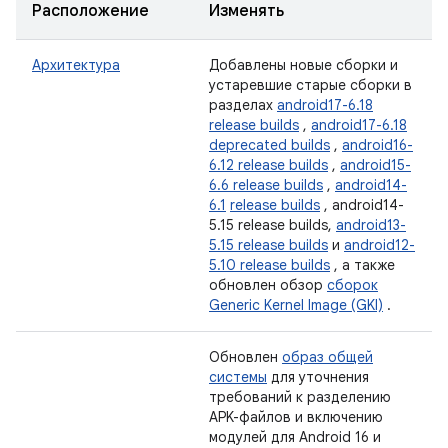
Расположение
Изменять
Архитектура
Добавлены новые сборки и
устаревшие старые сборки в
разделах
android17-6.18
release builds
,
android17-6.18
deprecated builds
,
android16-
6.12 release builds
,
android15-
6.6 release builds
,
android14-
6.1
release builds
, android14-
5.15 release builds,
android13-
5.15 release builds
и
android12-
5.10 release builds
, а также
обновлен обзор
сборок
Generic Kernel Image (GKI)
.
Обновлен
образ общей
системы
для уточнения
требований к разделению
APK-файлов и включению
модулей для Android 16 и