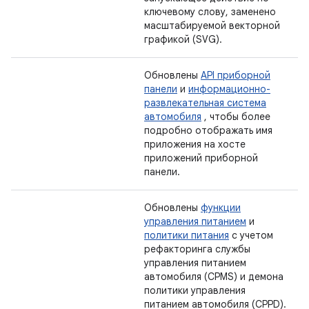
ключевому слову, заменено
масштабируемой векторной
графикой (SVG).
Обновлены
API приборной
панели
и
информационно-
развлекательная система
автомобиля
, чтобы более
подробно отображать имя
приложения на хосте
приложений приборной
панели.
Обновлены
функции
управления питанием
и
политики питания
с учетом
рефакторинга службы
управления питанием
автомобиля (CPMS) и демона
политики управления
питанием автомобиля (CPPD).