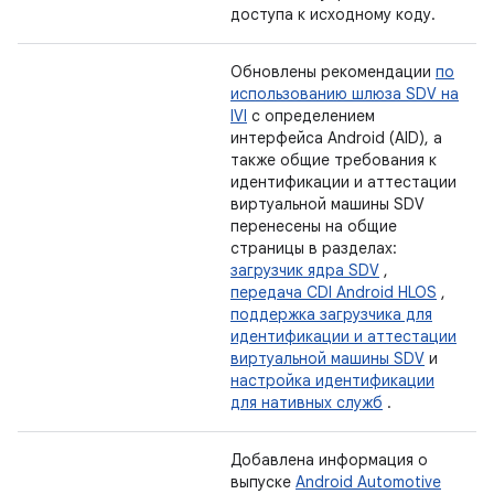
доступа к исходному коду.
Обновлены рекомендации
по
использованию шлюза SDV на
IVI
с определением
интерфейса Android (AID), а
также общие требования к
идентификации и аттестации
виртуальной машины SDV
перенесены на общие
страницы в разделах:
загрузчик ядра SDV
,
передача CDI Android HLOS
,
поддержка загрузчика для
идентификации и аттестации
виртуальной машины SDV
и
настройка идентификации
для нативных служб
.
Добавлена ​​информация о
выпуске
Android Automotive