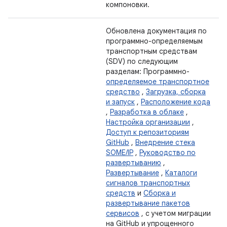
компоновки.
Обновлена ​​документация по
программно-определяемым
транспортным средствам
(SDV) по следующим
разделам: Программно-
определяемое транспортное
средство
,
Загрузка, сборка
и запуск
,
Расположение кода
,
Разработка в облаке
,
Настройка организации
,
Доступ к репозиториям
GitHub
,
Внедрение стека
SOME/IP
,
Руководство по
развертыванию
,
Развертывание
,
Каталоги
сигналов транспортных
средств
и
Сборка и
развертывание пакетов
сервисов
, с учетом миграции
на GitHub и упрощенного