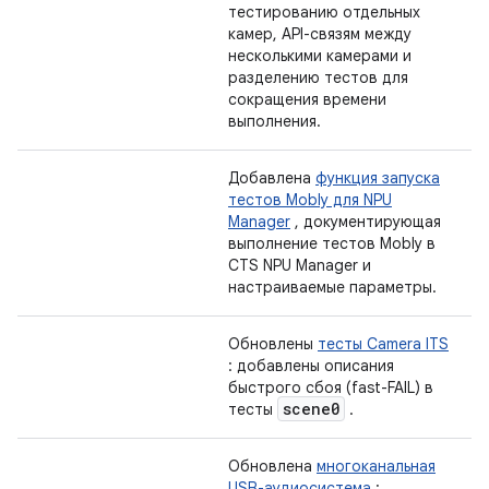
тестированию отдельных
камер, API-связям между
несколькими камерами и
разделению тестов для
сокращения времени
выполнения.
Добавлена
​​функция запуска
тестов Mobly для NPU
Manager
, документирующая
выполнение тестов Mobly в
CTS NPU Manager и
настраиваемые параметры.
Обновлены
тесты Camera ITS
: добавлены описания
быстрого сбоя (fast-FAIL) в
scene0
тесты
.
Обновлена
​​многоканальная
USB-аудиосистема
: