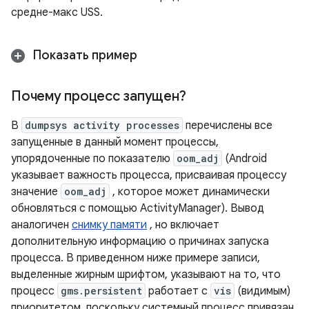
средне-макс USS.
Показать пример
Почему процесс запущен?
В
dumpsys activity processes
перечислены все
запущенные в данный момент процессы,
упорядоченные по показателю
oom_adj
(Android
указывает важность процесса, присваивая процессу
значение
oom_adj
, которое может динамически
обновляться с помощью ActivityManager). Вывод
аналогичен
снимку памяти
, но включает
дополнительную информацию о причинах запуска
процесса. В приведенном ниже примере записи,
выделенные жирным шрифтом, указывают на то, что
процесс
gms.persistent
работает с
vis
(видимым)
приоритетом, поскольку системный процесс привязан