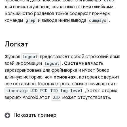
проблемы и даны полезные советы и команды
для поиска журналов, связанных с этими ошибками.
Большинство разделов также содержат примеры
команды
grep
и вывода и/или вывода
dumpsys
.
Логкэт
Журнал
logcat
представляет собой строковый дамп
всей информации
logcat
.
Системная
часть
зарезервирована для фреймворка и имеет более
длинную историю, чем
основная
, которая содержит
все остальное. Каждая строка обычно начинается с
timestamp UID PID TID log-level
, хотя в старых
версиях Android этот
UID
может отсутствовать.
Показать пример