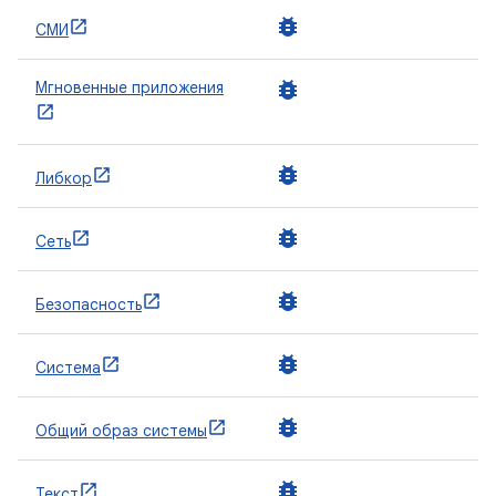
bug_report
СМИ
bug_report
Мгновенные приложения
bug_report
Либкор
bug_report
Сеть
bug_report
Безопасность
bug_report
Система
bug_report
Общий образ системы
bug_report
Текст