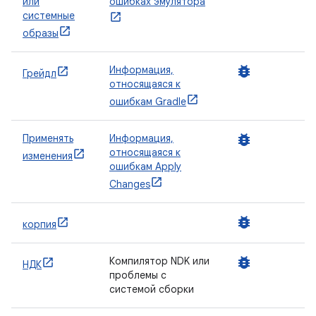
или
ошибках эмулятора
системные
образы
bug_report
Информация,
Грейдл
относящаяся к
ошибкам Gradle
bug_report
Применять
Информация,
относящаяся к
изменения
ошибкам Apply
Changes
bug_report
корпия
bug_report
Компилятор NDK или
НДК
проблемы с
системой сборки