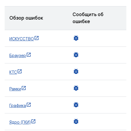
Сообщить об
Обзор ошибок
ошибке
bug_report
ИСКУССТВО
bug_report
Браузер
bug_report
КТС
bug_report
Рамки
bug_report
Графика
bug_report
Ядро (ГКИ)