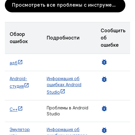
Просмотреть все проблемы с инструментами разработчика
Сообщить
Обзор
Подробности
об
ошибок
ошибке
bug_report
адб
bug_report
Android-
Информация об
ошибках Android
студия
Studio
bug_report
Проблемы в Android
С++
Studio
bug_report
Эмулятор
Информация об