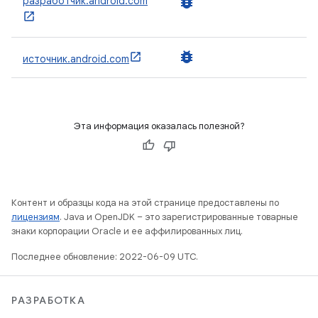
bug_report
разработчик.android.com
bug_report
источник.android.com
Эта информация оказалась полезной?
Контент и образцы кода на этой странице предоставлены по
лицензиям
. Java и OpenJDK – это зарегистрированные товарные
знаки корпорации Oracle и ее аффилированных лиц.
Последнее обновление: 2022-06-09 UTC.
РАЗРАБОТКА