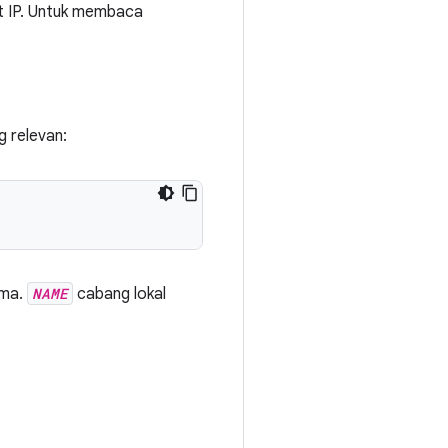
at IP. Untuk membaca
g relevan:
ama.
NAME
cabang lokal