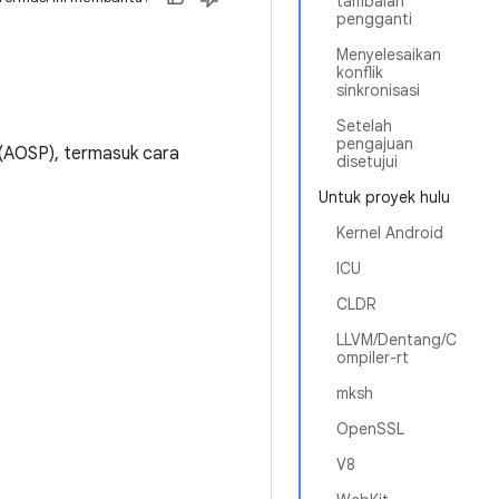
tambalan
pengganti
Menyelesaikan
konflik
sinkronisasi
Setelah
pengajuan
 (AOSP), termasuk cara
disetujui
Untuk proyek hulu
Kernel Android
ICU
CLDR
LLVM/Dentang/C
ompiler-rt
mksh
OpenSSL
V8