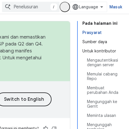
/
Masuk
Pada halaman ini
Prasyarat
 kami dan memastikan
Sumber daya
OSP pada Q2 dan Q4.
Cabang manifes
Untuk kontributor
SP. Untuk mengetahui
Mengautentikasi
dengan server
Memulai cabang
Repo
Membuat
perubahan Anda
Mengunggah ke
Gerrit
Meminta ulasan
Mengunggah
formasi ini membantu?