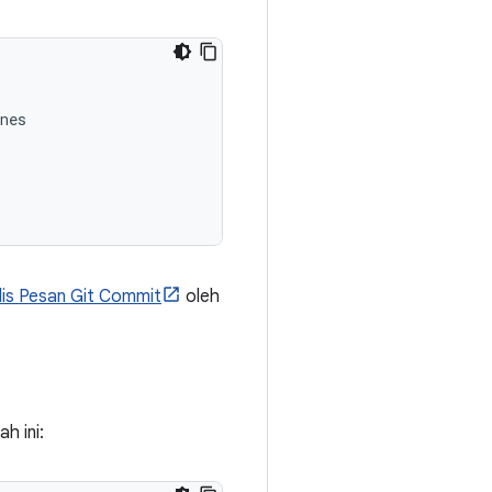
nes

is Pesan Git Commit
oleh
h ini: