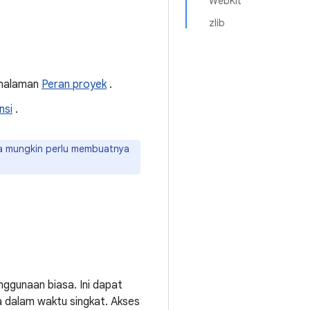
WebKit
zlib
 halaman
Peran proyek
.
nsi
.
a mungkin perlu membuatnya
nggunaan biasa. Ini dapat
a dalam waktu singkat. Akses