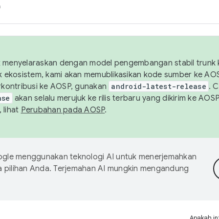
h
uk menyelaraskan dengan model pengembangan stabil trunk
tuk ekosistem, kami akan memublikasikan kode sumber ke A
kontribusi ke AOSP, gunakan
android-latest-release
. 
ase
akan selalu merujuk ke rilis terbaru yang dikirim ke AO
 lihat
Perubahan pada AOSP
.
gle menggunakan teknologi AI untuk menerjemahkan
a pilihan Anda. Terjemahan AI mungkin mengandung
Apakah in