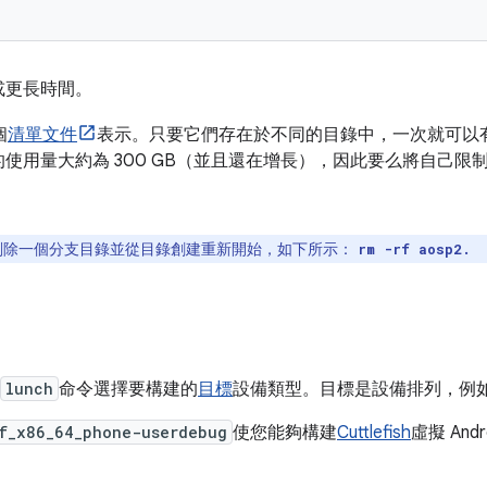
或更長時間。
個
清單文件
表示。只要它們存在於不同的目錄中，一次就可以有超過 1 
用量大約為 300 GB（並且還在增長），因此要么將自己限制為 2
。
刪除一個分支目錄並從目錄創建重新開始，如下所示：
rm -rf aosp2.
lunch
命令選擇要構建的
目標
設備類型。目標是設備排列，例
f_x86_64_phone-userdebug
使您能夠構建
Cuttlefish
虛擬 An