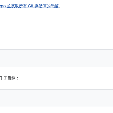
epo 並獲取所有 Git 存儲庫的憑據
。
作子目錄：