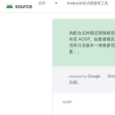
文件
Android 程式碼搜尋工具
為配合主幹穩定開發模型，
布至 AOSP。如要建構及
清單分支版本一律會參照推
更
」。
Go
出錯。
AOSP