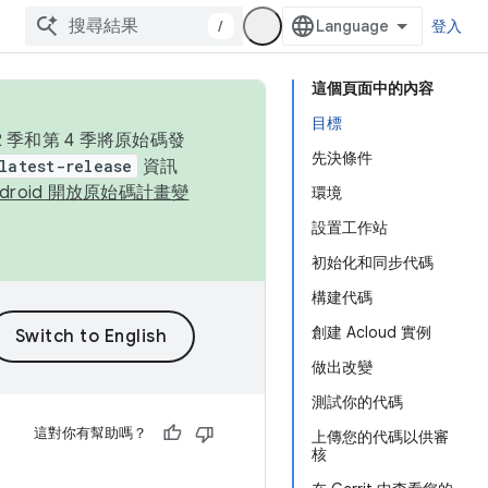
/
登入
這個頁面中的內容
目標
季和第 4 季將原始碼發
先決條件
latest-release
資訊
ndroid 開放原始碼計畫變
環境
設置工作站
初始化和同步代碼
構建代碼
創建 Acloud 實例
做出改變
測試你的代碼
這對你有幫助嗎？
上傳您的代碼以供審
核