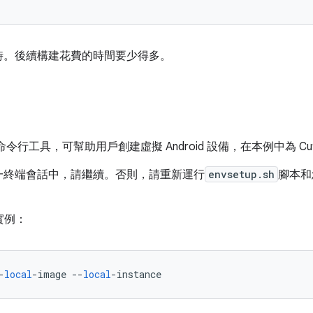
時。後續構建花費的時間要少得多。
命令行工具，可幫助用戶創建虛擬 Android 設備，在本例中為 Cuttl
一終端會話中，請繼續。否則，請重新運行
envsetup.sh
腳本和
地實例：
-
local
-
image 
--
local
-
instance