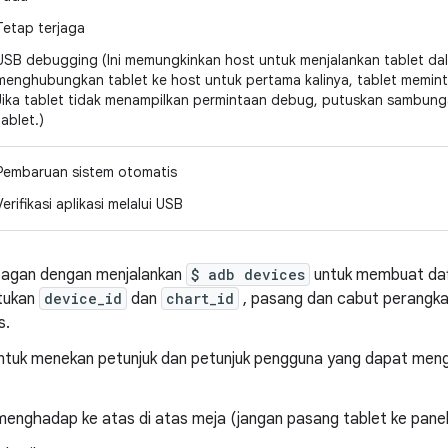
Tetap terjaga
USB debugging (Ini memungkinkan host untuk menjalankan tablet d
menghubungkan tablet ke host untuk pertama kalinya, tablet memin
Jika tablet tidak menampilkan permintaan debug, putuskan sambung
tablet.)
Pembaruan sistem otomatis
Verifikasi aplikasi melalui USB
bagan dengan menjalankan
$ adb devices
untuk membuat daf
ntukan
device_id
dan
chart_id
, pasang dan cabut perangka
s.
 untuk menekan petunjuk dan petunjuk pengguna yang dapat meng
 menghadap ke atas di atas meja (jangan pasang tablet ke panel