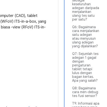
sebagai
keseluruhan
adegan daripada
menjalankan
komputer (CAD), tablet
ulang tes satu
per satu?
w (WFoV) ITS-in-a-box, yang
biasa -view (RFoV) ITS-in-
Q6: Bagaimana
cara menjalankan
satu adegan
atau menyusun
ulang adegan
yang dijalankan?
Q7: Sejumlah tes
adegan 1 gagal
dengan
pengaturan
tablet tetapi
lulus dengan
bagan kertas.
Apa yang salah?
Q8: Bagaimana
cara men-debug
tes fusi sensor?
T9: Informasi apa