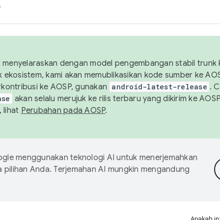
h
uk menyelaraskan dengan model pengembangan stabil trunk
tuk ekosistem, kami akan memublikasikan kode sumber ke A
kontribusi ke AOSP, gunakan
android-latest-release
. 
ase
akan selalu merujuk ke rilis terbaru yang dikirim ke AO
 lihat
Perubahan pada AOSP
.
gle menggunakan teknologi AI untuk menerjemahkan
a pilihan Anda. Terjemahan AI mungkin mengandung
Apakah in