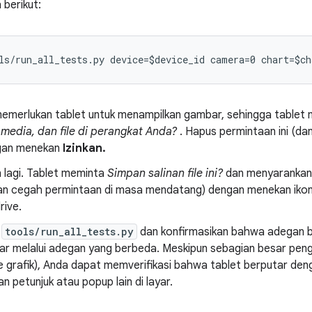
 berikut:
memerlukan tablet untuk menampilkan gambar, sehingga tablet
media, dan file di perangkat Anda?
. Hapus permintaan ini (d
gan menekan
Izinkan.
h lagi. Tablet meminta
Simpan salinan file ini?
dan menyarankan 
dan cegah permintaan di masa mendatang) dengan menekan ikon 
rive.
n
tools/run_all_tests.py
dan konfirmasikan bahwa adegan 
tar melalui adegan yang berbeda. Meskipun sebagian besar peng
ke grafik), Anda dapat memverifikasi bahwa tablet berputar den
 petunjuk atau popup lain di layar.