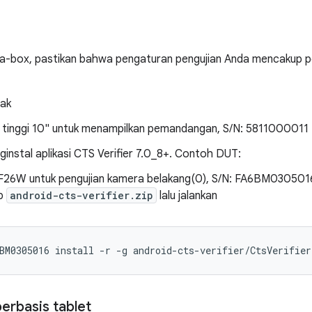
-a-box, pastikan bahwa pengaturan pengujian Anda mencakup p
tak
si tinggi 10" untuk menampilkan pemandangan, S/N: 5811000011
instal aplikasi CTS Verifier 7.0_8+. Contoh DUT:
OF26W untuk pengujian kamera belakang(0), S/N: FA6BM0305016.
ip
android-cts-verifier.zip
lalu jalankan
erbasis tablet