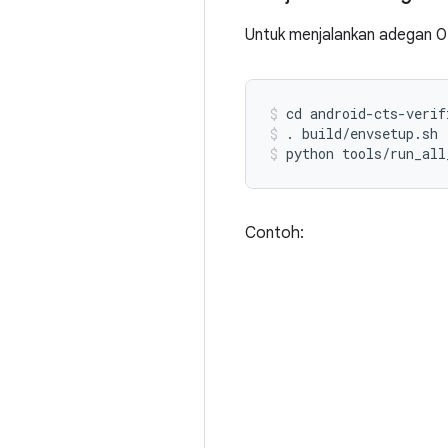
Untuk menjalankan adegan 0
cd android-cts-verif
. build/envsetup.sh
python tools/run_all
Contoh: