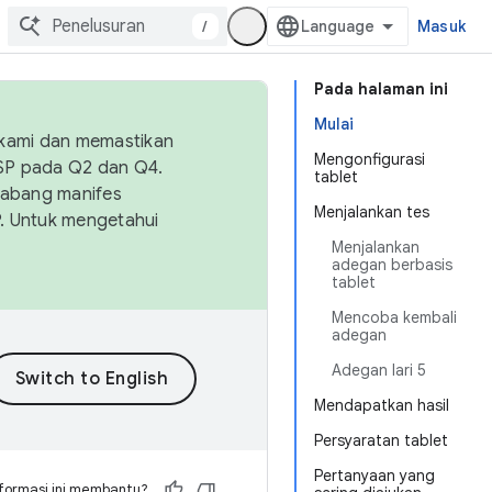
/
Masuk
Pada halaman ini
Mulai
 kami dan memastikan
Mengonfigurasi
OSP pada Q2 dan Q4.
tablet
Cabang manifes
Menjalankan tes
SP. Untuk mengetahui
Menjalankan
adegan berbasis
tablet
Mencoba kembali
adegan
Adegan lari 5
Mendapatkan hasil
Persyaratan tablet
Pertanyaan yang
formasi ini membantu?