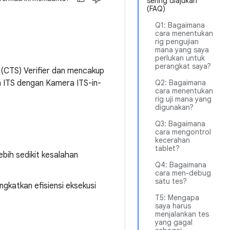
sering diajukan
(FAQ)
Q1: Bagaimana
cara menentukan
rig pengujian
mana yang saya
perlukan untuk
perangkat saya?
 (CTS) Verifier dan mencakup
n ITS dengan Kamera ITS-in-
Q2: Bagaimana
cara menentukan
.
rig uji mana yang
digunakan?
Q3: Bagaimana
cara mengontrol
kecerahan
tablet?
ebih sedikit kesalahan
Q4: Bagaimana
cara men-debug
satu tes?
katkan efisiensi eksekusi
T5: Mengapa
saya harus
menjalankan tes
yang gagal