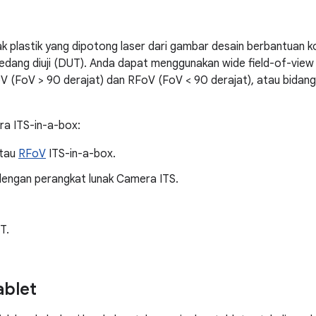
tak plastik yang dipotong laser dari gambar desain berbantuan 
sedang diuji (DUT). Anda dapat menggunakan wide field-of-vie
FoV > 90 derajat) dan RFoV (FoV < 90 derajat), atau bidang 
a ITS-in-a-box:
tau
RFoV
ITS-in-a-box.
engan perangkat lunak Camera ITS.
T.
ablet