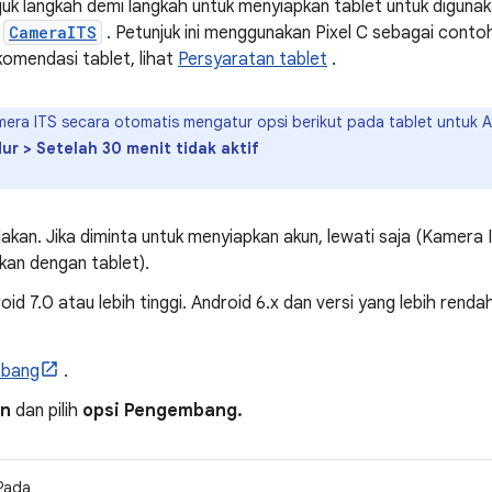
juk langkah demi langkah untuk menyiapkan tablet untuk digun
i
CameraITS
. Petunjuk ini menggunakan Pixel C sebagai contoh
omendasi tablet, lihat
Persyaratan tablet
.
era ITS secara otomatis mengatur opsi berikut pada tablet untuk 
ur > Setelah 30 menit tidak aktif
alakan. Jika diminta untuk menyiapkan akun, lewati saja (Kamera
kan dengan tablet).
roid 7.0 atau lebih tinggi. Android 6.x dan versi yang lebih re
bang
.
an
dan pilih
opsi Pengembang.
Pada