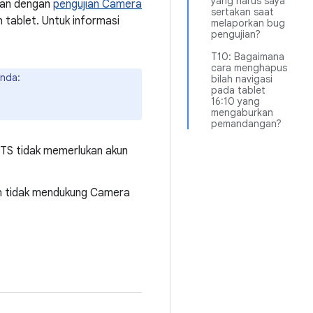
yang harus saya
akan dengan
pengujian Camera
sertakan saat
 tablet. Untuk informasi
melaporkan bug
pengujian?
T10: Bagaimana
cara menghapus
Anda:
bilah navigasi
pada tablet
16:10 yang
mengaburkan
pemandangan?
 ITS tidak memerlukan akun
ndah tidak mendukung Camera