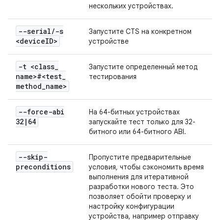
нескольких устройствах.
--serial
/
-s
Запустите CTS на конкретном
<device
ID>
устройстве
-t <class
_
Запустите определенный метод
name>#<test
_
тестирования
method
_
name>
--force-abi
На 64-битных устройствах
32
|
64
запускайте тест только для 32-
битного или 64-битного ABI.
--skip-
Пропустите предварительные
preconditions
условия, чтобы сэкономить время
выполнения для итеративной
разработки нового теста. Это
позволяет обойти проверку и
настройку конфигурации
устройства, например отправку