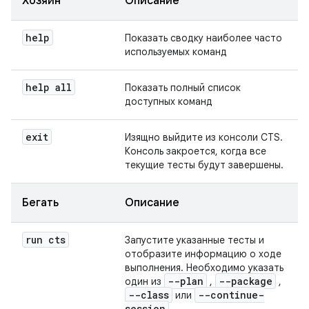
Хозяин
Описание
help
Показать сводку наиболее часто
используемых команд
help all
Показать полный список
доступных команд
exit
Изящно выйдите из консоли CTS.
Консоль закроется, когда все
текущие тесты будут завершены.
Бегать
Описание
run cts
Запустите указанные тесты и
отобразите информацию о ходе
выполнения. Необходимо указать
--plan
--package
один из
,
,
--class
--continue-
или
session