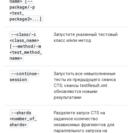
name> [--
package
/
-p
<test
_
package2>
.
.
.
]
--class
/
-c
Запустите указанный тестовый
<class
_
name>
класс и/или метод
[--method
/
-m
<test
_
method
_
name>
--continue-
Запустить все невыполненные
session
тесты из предыдущего сеанса
CTS; сеансы testResult.xml
обновляются новыми
результатами
--shards
Разделите запуск CTS на
<number
_
of
_
заданное количество
shards>
независимых фрагментов для
параллельного запуска на