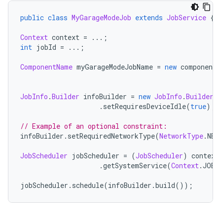
public
class
MyGarageModeJob
extends
JobService
{
Context
 context 
=
...;
int
 jobId 
=
...;
ComponentName
 myGarageModeJobName 
=
new
 componentN
JobInfo
.
Builder
 infoBuilder 
=
new
JobInfo
.
Builder
(
.
setRequiresDeviceIdle
(
true
);
// Example of an optional constraint:
infoBuilder
.
setRequiredNetworkType
(
NetworkType
.
NET
JobScheduler
 jobScheduler 
=
(
JobScheduler
)
 context
.
getSystemService
(
Context
.
JOB_
jobScheduler
.
schedule
(
infoBuilder
.
build
());