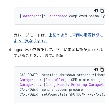
[
GarageMode
]:
GarageMode
 completed normally
ガレージモードは、
上記のように車両の電源状態に
よって異なります。
logcat出力を確認して、正しい電源状態が入力され
ていることを示します。l10n
CAR
.
POWER
:
 starting shutdown prepare without 
GarageMode
:
[
Controller
]:
 CPM state changed t
GarageMode
:
[
GarageMode
]:
Entering
GarageMode
CAR
.
POWER
:
 send shutdown prepare
CAR
.
POWER
:
 setPowerState
=
SHUTDOWN_PREPARE
(
7
)