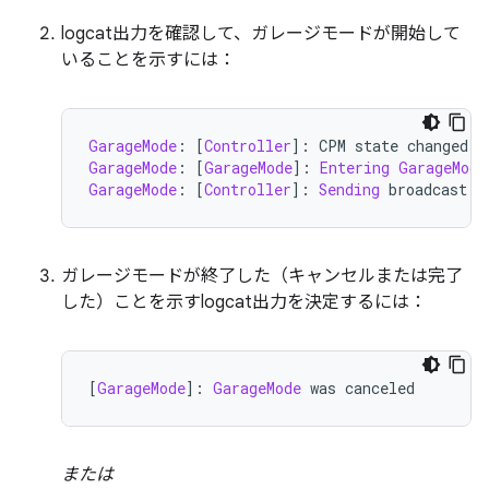
logcat出力を確認して、ガレージモードが開始して
いることを示すには：
GarageMode
:
[
Controller
]:
 CPM state changed t
GarageMode
:
[
GarageMode
]:
Entering
GarageMode
GarageMode
:
[
Controller
]:
Sending
 broadcast 
w
ガレージモードが終了した（キャンセルまたは完了
した）ことを示すlogcat出力を決定するには：
[
GarageMode
]:
GarageMode
 was canceled
または