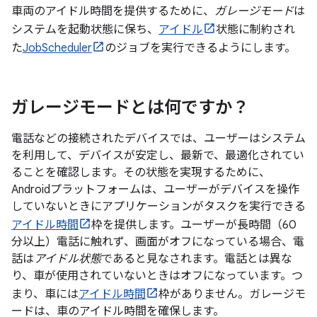
車両のアイドル時間を提供するために、
ガレージモード
は
システムを起動状態に保ち、
アイドル
状態に制約され
た
JobScheduler
のジョブを実行できるようにします。
ガレージモードとは何ですか？
電話などの接続されたデバイスでは、ユーザーはシステム
を利用して、デバイスが安定し、最新で、最適化されてい
ることを確認します。その状態を実現するために、
Androidプラットフォームは、ユーザーがデバイスを操作
していないときにアプリケーションがタスクを実行できる
アイドル時間
枠を提供します。ユーザーが長時間（60
分以上）電話に触れず、画面がオフになっている場合、電
話は
アイドル状態
であると見なされます。電話とは異な
り、車が使用されていないときはオフになっています。つ
まり、車には
アイドル時間
枠がありません。ガレージモ
ードは、車のアイドル時間を確保します。