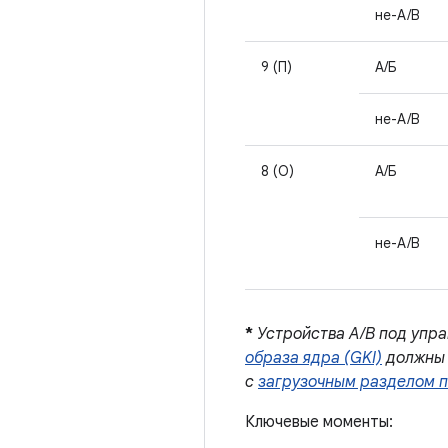
не-A/B
9 (П)
А/Б
не-A/B
8 (О)
А/Б
не-A/B
*
Устройства A/B под упра
образа ядра (GKI)
должны 
с
загрузочным разделом 
Ключевые моменты: