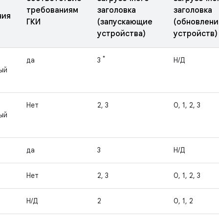
требованиям
заголовка
заголовка
ния
ГКИ
(запускающие
(обновлени
устройства)
устройств)
*
да
3
Н/Д
ый
Нет
2, 3
0, 1, 2, 3
ый
да
3
Н/Д
Нет
2, 3
0, 1, 2, 3
Н/Д
2
0, 1, 2