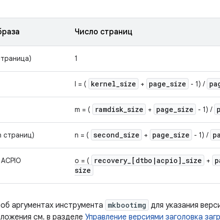
браза
Число страниц
страница)
1
kernel
_
size
page
_
size
pa
l = (
+
- 1) /
ramdisk
_
size
page
_
size
m = (
+
- 1) /
second
_
size
page
_
size
p
n страниц)
n = (
+
- 1) /
recovery
_
[dtbo
|
acpio]
_
size
p
 ACPIO
o = (
+
size
 об аргументах инструмента
mkbootimg
для указания верс
аложения см. в разделе
Управление версиями заголовка заг