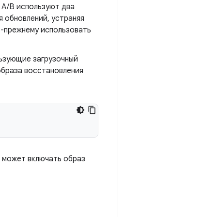
 A/B используют два
я обновлений, устраняя
о-прежнему использовать
ользующие загрузочный
образа восстановления
я может включать образ