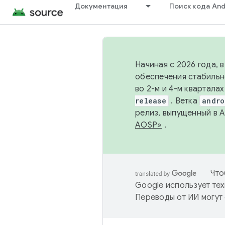
Документация
Поиск кода And
Начиная с 2026 года, 
обеспечения стабильн
во 2-м и 4-м квартала
release
. Ветка
andro
релиз, выпущенный в 
AOSP»
.
Что
Google использует тех
Переводы от ИИ могут