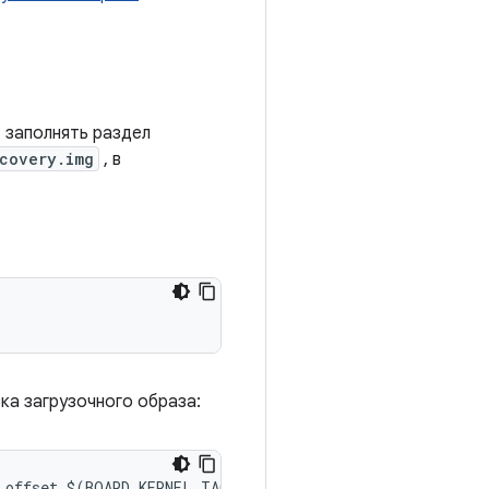
 заполнять раздел
covery.img
, в
ка загрузочного образа:
_offset $
(
BOARD_KERNEL_TAGS_OFFSET
)
--
header_version $
(