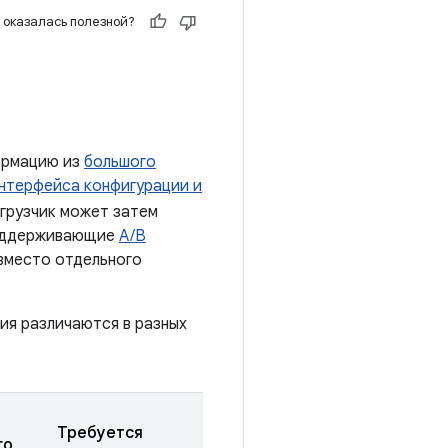
 оказалась полезной?
формацию из
большого
нтерфейса конфигурации и
агрузчик может затем
 поддерживающие
A/B
 вместо отдельного
ия различаются в разных
Требуется
го