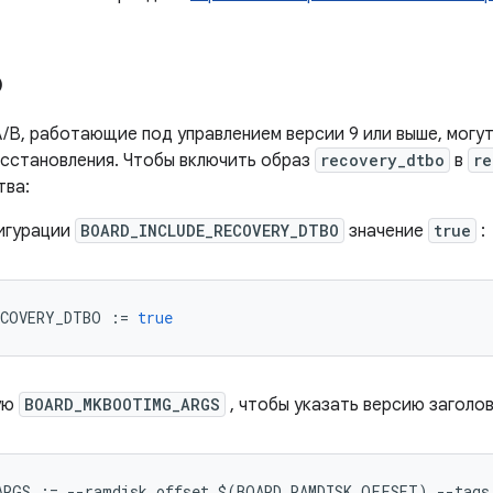
O
A/B, работающие под управлением версии 9 или выше, могут
сстановления. Чтобы включить образ
recovery_dtbo
в
re
тва:
игурации
BOARD_INCLUDE_RECOVERY_DTBO
значение
true
:
ECOVERY_DTBO 
:=
true
ую
BOARD_MKBOOTIMG_ARGS
, чтобы указать версию заголов
ARGS 
:=
--
ramdisk_offset $
(
BOARD_RAMDISK_OFFSET
)
--
tags