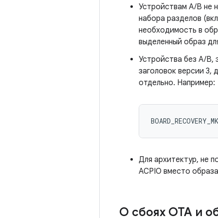
Устройствам A/B не н
набора разделов (вк
необходимость в обр
выделенный образ дл
Устройства без A/B, 
заголовок версии 3, 
отдельно. Например:
BOARD_RECOVERY_M
Для архитектур, не 
ACPIO вместо образ
О сбоях OTA и о