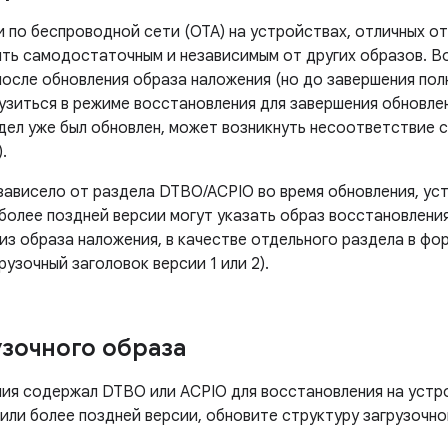
 по беспроводной сети (OTA) на устройствах, отличных от
ть самодостаточным и независимым от других образов. Во
после обновления образа наложения (но до завершения пол
узиться в режиме восстановления для завершения обновлен
дел уже был обновлен, может возникнуть несоответствие 
.
зависело от раздела DTBO/ACPIO во время обновления, ус
и более поздней версии могут указать образ восстановлени
 образа наложения, в качестве отдельного раздела в фо
рузочный заголовок версии 1 или 2).
зочного образа
ия содержал DTBO или ACPIO для восстановления на устро
9 или более поздней версии, обновите структуру загрузоч