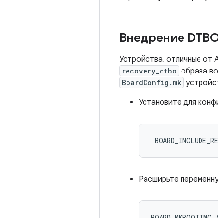
Внедрение DTB
Устройства, отличные от 
recovery_dtbo
образа во
BoardConfig.mk
устройс
Установите для конф
 BOARD_INCLUDE_R
Расширьте переменн
BOARD_MKBOOTIMG_