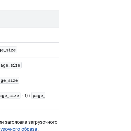
ge
_
size
page
_
size
age
_
size
age
_
size
page
_
- 1) /
ии заголовка загрузочного
рузочного образа
.