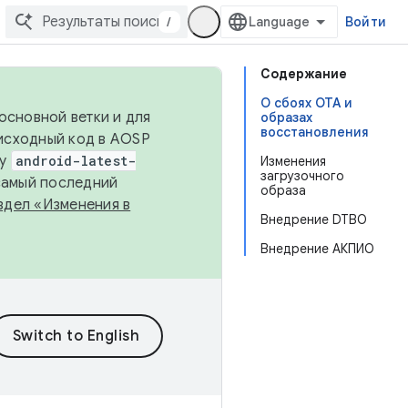
/
Войти
Содержание
О сбоях OTA и
основной ветки и для
образах
восстановления
исходный код в AOSP
ку
android-latest-
Изменения
загрузочного
 самый последний
образа
здел «Изменения в
Внедрение DTBO
Внедрение АКПИО