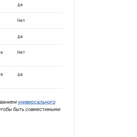
да
Нет
да
ся
Нет
ся
да
зованием
универсального
чтобы быть совместимыми