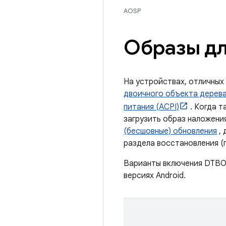
AOSP
Образы дл
На устройствах, отличных
двоичного объекта дерева
питания (ACPI)
. Когда т
загрузить образ наложен
(бесшовные) обновления
, 
раздела восстановления (
Варианты включения DTBO/
версиях Android.