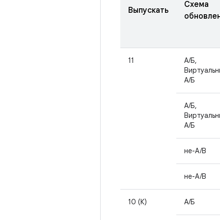
Схема
Выпускать
обновле
11
А/Б,
Виртуальн
А/Б
А/Б,
Виртуальн
А/Б
не-A/B
не-A/B
10 (К)
А/Б