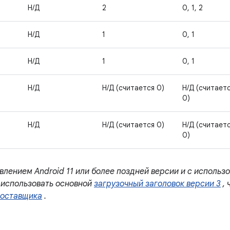
Н/Д
2
0, 1, 2
Н/Д
1
0, 1
Н/Д
1
0, 1
Н/Д
Н/Д (считается 0)
Н/Д (считает
0)
Н/Д
Н/Д (считается 0)
Н/Д (считает
0)
влением Android 11 или более поздней версии и с исполь
использовать основной
загрузочный заголовок версии 3
, 
поставщика
.