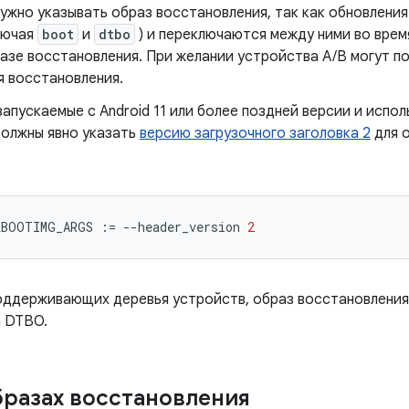
ужно указывать образ восстановления, так как обновления
лючая
boot
и
dtbo
) и переключаются между ними во врем
азе восстановления. При желании устройства A/B могут п
я восстановления.
запускаемые с Android 11 или более поздней версии и исп
должны явно указать
версию загрузочного заголовка 2
для 
KBOOTIMG_ARGS 
:=
--
header_version 
2
поддерживающих деревья устройств, образ восстановлени
а DTBO.
бразах восстановления