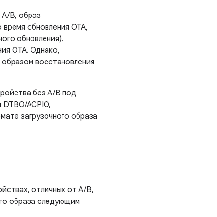
 A/B, образ
 время обновления OTA,
ного обновления),
ия OTA. Однако,
с образом восстановления
тройства без A/B под
я DTBO/ACPIO,
рмате загрузочного образа
йствах, отличных от A/B,
ного образа следующим