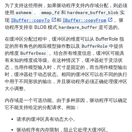
为了支持这些用例，如果驱动程序支持内存域分配，则必须
使用
ashmem
、
mmap_fd
和
hardware_buffer_blob
实
现
IBuffer::copyTo
和
IBuffer::copyFrom
。驱
动程序支持非 BLOB 模式
hardware_buffer
是可选的。
在缓冲区分配过程中，缓冲区的维度可以从 BufferRole 指
定的所有角色的相应模型操作数以及
BufferRole
中提供
的维度
BufferDesc
。结合所有维度信息，缓冲区可能具
有未知的维度或等级。在这种情况下，缓冲器处于灵活状
态，当用作模型输入时，尺寸是固定的，而当用作模型输出
时，缓冲器处于动态状态。相同的缓冲区可以在不同的执行
中用于不同形状的输出，并且驱动程序必须正确处理缓冲区
大小调整。
内存域是一个可选功能。由于多种原因，驱动程序可以确定
它不能支持给定的分配请求。例如：
请求的缓冲区具有动态大小。
驱动程序有内存限制，阻止它处理大缓冲区。