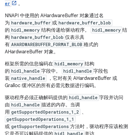
er
。
NNAPI 中使用的 AHardwareBuffer 对象通过名
为
hardware_buffer
或
hardware_buffer_blob
的
hidl_memory
结构传递给驱动程序。
hidl_memory
结
构
hardware_buffer_blob
仅表示具
有
AHARDWAREBUFFER_FORMAT_BLOB
格式的
AHardwareBuffer 对象。
框架所需的信息编码在
hidl_memory
结构
的
hidl_handle
字段中。
hidl_handle
字段包
装
native_handle
，它对有关 AHardwareBuffer 或
Gralloc 缓冲区的所有必需元数据进行编码。
驱动程序必须正确解码提供的
hidl_handle
字段并访问
由
hidl_handle
描述的内存。当调
用
getSupportedOperations_1_2
、
getSupportedOperations_1_1
或
getSupportedOperations
方法时，驱动程序应该检测
它是否可以解码提供的
hidl_handle
并访