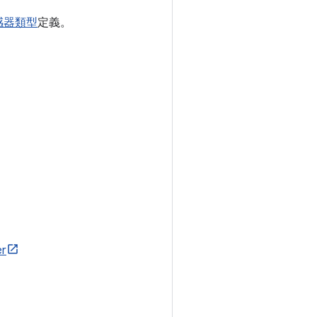
感器類型
定義。
er