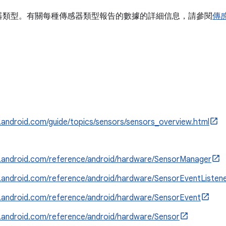
器類型。有關每種傳感器類型報告的數據的詳細信息，請參閱
傳
r.android.com/guide/topics/sensors/sensors_overview.html
er.android.com/reference/android/hardware/SensorManager
r.android.com/reference/android/hardware/SensorEventListen
r.android.com/reference/android/hardware/SensorEvent
r.android.com/reference/android/hardware/Sensor