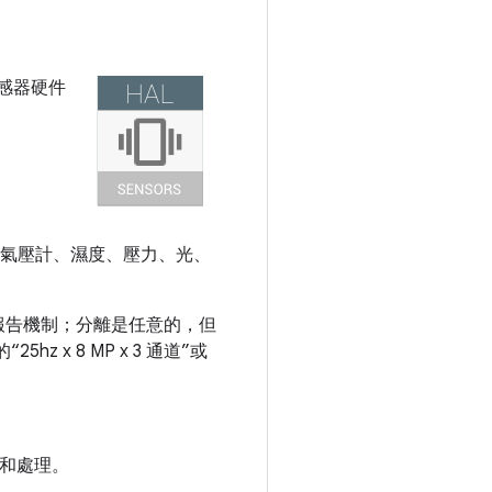
感器硬件
、氣壓計、濕度、壓力、光、
報告機制；分離是任意的，但
z x 8 MP x 3 通道”或
控和處理。