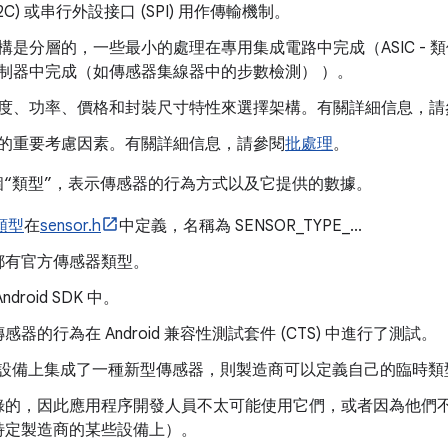
C) 或串行外設接口 (SPI) 用作傳輸機制。
構是分層的，一些最小的處理在專用集成電路中完成（ASIC - 
制器中完成（如傳感器集線器中的步數檢測） ）。
度、功率、價格和封裝尺寸特性來選擇架構。有關詳細信息，請
的重要考慮因素。有關詳細信息，請參閱
批處理
。
都有一個“類型”，表示傳感器的行為方式以及它提供的數據。
類型
在
sensor.h
中定義，名稱為 SENSOR_TYPE_...
都有官方傳感器類型。
roid SDK 中。
器的行為在 Android 兼容性測試套件 (CTS) 中進行了測試。
oid 設備上集成了一種新型傳感器，則製造商可以定義自己的臨時
錄的，因此應用程序開發人員不太可能使用它們，或者因為他們
特定製造商的某些設備上）。