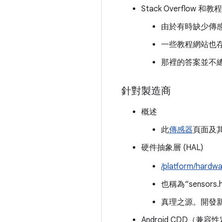
Stack Overflow 和
由於有時缺少傳感器
一些教程網站也
那裡的答案並不
針對製造商
概述
此
傳感器
頁面及
硬件抽象層 (HAL)
/platform/hardwa
也稱為“sensors.
真理之源。開發
Android CDD（兼