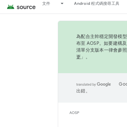
文件
Android 程式碼搜尋工具
為配合主幹穩定開發模型，
布至 AOSP。如要建構及
清單分支版本一律會參照推
更
」。
Go
出錯。
AOSP