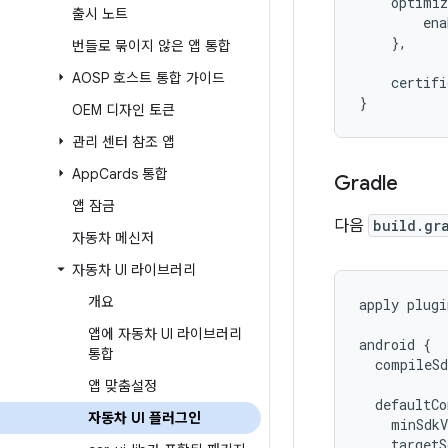
    optimiz
출시 노트
        ena
},
번들로 묶이지 않은 앱 통합
AOSP 호스트 통합 가이드
    certifi
}
OEM 디자인 토큰
관리 센터 참조 앱
App
Cards 통합
Gradle
앱 잠금
다음
build.gr
자동차 메신저
자동차 UI 라이브러리
개요
apply plugi
앱에 자동차 UI 라이브러리
android 
{
통합
  compileSd
앱 맞춤설정
  defaultCo
자동차 UI 플러그인
    minSdkV
    targetS