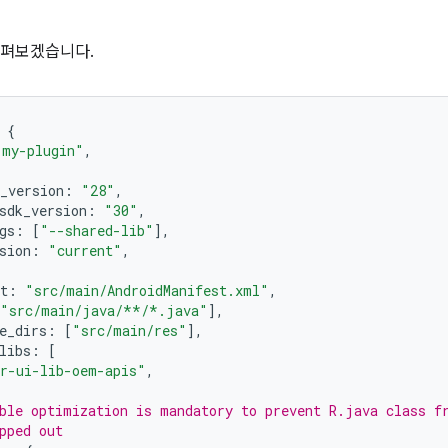
 살펴보겠습니다.
 
{
"my-plugin"
,
_version
:
"28"
,
sdk_version
:
"30"
,
gs
:
[
"--shared-lib"
],
sion
:
"current"
,
t
:
"src/main/AndroidManifest.xml"
,
"src/main/java/**/*.java"
],
e_dirs
:
[
"src/main/res"
],
libs
:
[
r-ui-lib-oem-apis"
,
ble optimization is mandatory to prevent R.java class f
pped out