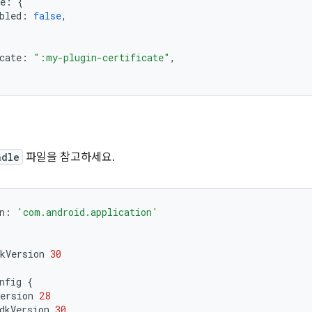
e
:
{
bled
:
false
,
cate
:
":my-plugin-certificate"
,
adle
파일을 참고하세요.
n
:
'com.android.application'
kVersion 
30
nfig 
{
ersion 
28
dkVersion 
30