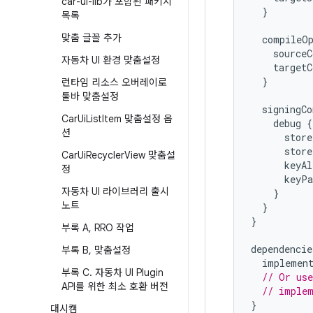
car-ui-lib가 포함된 패키지
}
목록
맞춤 글꼴 추가
  compileO
    sourceC
자동차 UI 환경 맞춤설정
    targetC
}
런타임 리소스 오버레이로
툴바 맞춤설정
  signingCo
Car
Ui
List
Item 맞춤설정 옵
    debug 
{
션
      store
      store
Car
Ui
Recycler
View 맞춤설
      keyAl
정
      keyPa
자동차 UI 라이브러리 출시
}
노트
}
}
부록 A
,
RRO 작업
dependencie
부록 B
,
맞춤설정
  implemen
부록 C
.
자동차 UI Plugin
// Or use
API를 위한 최소 호환 버전
// implem
}
대시캠