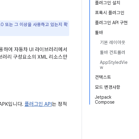
플러그인 설치
프록시 플러그인
플러그인 API 구현
2.0 또는 그 이상을 사용하고 있는지 확
툴바
기본 레이아웃
용하여 자동차 UI 라이브러리에서
툴바 컨트롤러
이브러리 구성요소의 XML 리소스만
AppStyledVie
w
컨텍스트
모드 변경사항
Jetpack
Compose
APK입니다.
플러그인 API
는 정적