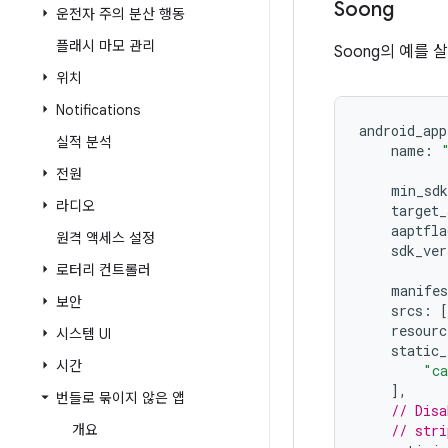
Soong
운전자 주의 분산 행동
플래시 마모 관리
Soong의 예를
위치
Notifications
android_app
실적 분석
    name
:
전원
    min_sdk
라디오
    target_
    aaptfla
원격 액세스 설정
    sdk_ver
로터리 컨트롤러
    manifes
보안
    srcs
:
[
    resourc
시스템 UI
    static_
시간
"ca
],
번들로 묶이지 않은 앱
// Disa
개요
// stri