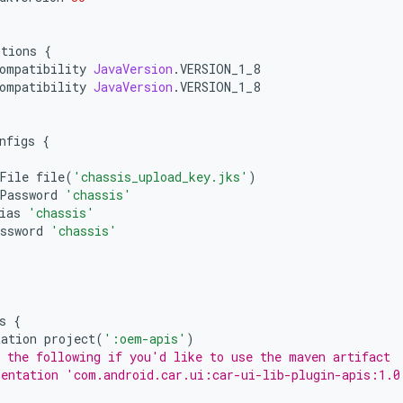
ptions 
{
ompatibility 
JavaVersion
.
VERSION_1_8
ompatibility 
JavaVersion
.
VERSION_1_8
nfigs 
{
File file
(
'chassis_upload_key.jks'
)
Password 
'chassis'
ias 
'chassis'
ssword 
'chassis'
s 
{
tation project
(
':oem-apis'
)
 the following if you'd like to use the maven artifact
entation 'com.android.car.ui:car-ui-lib-plugin-apis:1.0