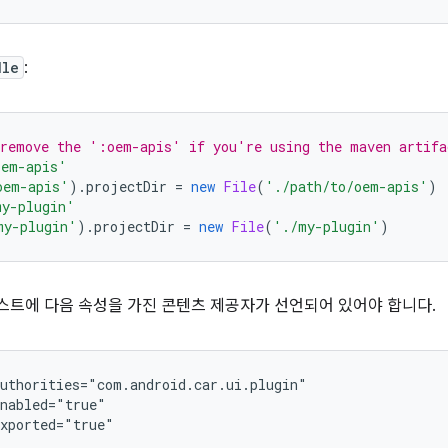
dle
:
 remove the ':oem-apis' if you're using the maven artifa
oem-apis'
oem-apis'
).
projectDir 
=
new
File
(
'./path/to/oem-apis'
)
y-plugin'
my-plugin'
).
projectDir 
=
new
File
(
'./my-plugin'
)
트에 다음 속성을 가진 콘텐츠 제공자가 선언되어 있어야 합니다.
uthorities="com.android.car.ui.plugin"
enabled="true"
exported="true"