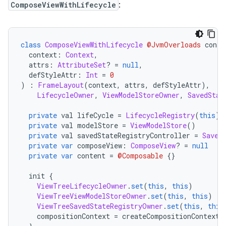
ComposeViewWithLifecycle
:
class
ComposeViewWithLifecycle
@JvmOverloads
 const
  context
:
Context
,
  attrs
:
AttributeSet
?
=
null
,
  defStyleAttr
:
Int
=
0
)
:
FrameLayout
(
context
,
 attrs
,
 defStyleAttr
),
LifecycleOwner
,
ViewModelStoreOwner
,
SavedStat
private
 val lifeCycle 
=
LifecycleRegistry
(
this
)
private
 val modelStore 
=
ViewModelStore
()
private
 val savedStateRegistryController 
=
Saved
private
var
 composeView
:
ComposeView
?
=
null
private
var
 content 
=
@Composable
{}
  init 
{
ViewTreeLifecycleOwner
.
set
(
this
,
this
)
ViewTreeViewModelStoreOwner
.
set
(
this
,
this
)
ViewTreeSavedStateRegistryOwner
.
set
(
this
,
this
    compositionContext 
=
 createCompositionContext
(