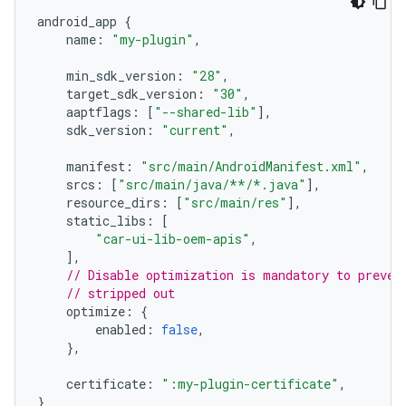
android_app 
{
    name
:
"my-plugin"
,
    min_sdk_version
:
"28"
,
    target_sdk_version
:
"30"
,
    aaptflags
:
[
"--shared-lib"
],
    sdk_version
:
"current"
,
    manifest
:
"src/main/AndroidManifest.xml"
,
    srcs
:
[
"src/main/java/**/*.java"
],
    resource_dirs
:
[
"src/main/res"
],
    static_libs
:
[
"car-ui-lib-oem-apis"
,
],
// Disable optimization is mandatory to preven
// stripped out
    optimize
:
{
        enabled
:
false
,
},
    certificate
:
":my-plugin-certificate"
,
}