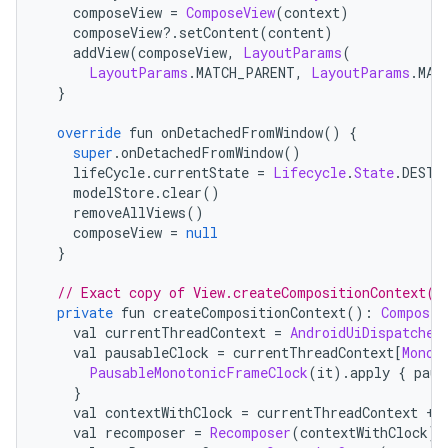
    composeView 
=
ComposeView
(
context
)
    composeView
?.
setContent
(
content
)
    addView
(
composeView
,
LayoutParams
(
LayoutParams
.
MATCH_PARENT
,
LayoutParams
.
MAT
}
override
 fun onDetachedFromWindow
()
{
super
.
onDetachedFromWindow
()
    lifeCycle
.
currentState 
=
Lifecycle
.
State
.
DESTR
    modelStore
.
clear
()
    removeAllViews
()
    composeView 
=
null
}
// Exact copy of View.createCompositionContext()
private
 fun createCompositionContext
():
Composit
    val currentThreadContext 
=
AndroidUiDispatcher
    val pausableClock 
=
 currentThreadContext
[
Monot
PausableMonotonicFrameClock
(
it
).
apply 
{
 paus
}
    val contextWithClock 
=
 currentThreadContext 
+
    val recomposer 
=
Recomposer
(
contextWithClock
)