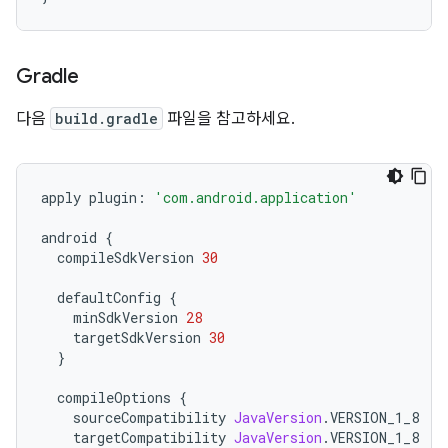
Gradle
다음
build.gradle
파일을 참고하세요.
apply plugin
:
'com.android.application'
android 
{
  compileSdkVersion 
30
  defaultConfig 
{
    minSdkVersion 
28
    targetSdkVersion 
30
}
  compileOptions 
{
    sourceCompatibility 
JavaVersion
.
VERSION_1_8
    targetCompatibility 
JavaVersion
.
VERSION_1_8