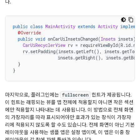
다.
public
class
MainActivity
extends
Activity
impleme
@Override
public
void
 onCarUiInsetsChanged
(
Insets
 insets
)
CarUiRecyclerView
 rv 
=
 requireViewById
(
R
.
id
.
re
    rv
.
setPadding
(
insets
.
getLeft
(),
 insets
.
getTop
(
                  insets
.
getRight
(),
 insets
.
getBot
}
}
마지막으로, 플러그인에는
fullscreen
힌트가 제공됩니다.
이 힌트는 래핑되는 뷰를 앱 전체에 적용할지 아니면 작은 섹션
에만 적용할지 나타내는 데 사용됩니다. 이 방법으로 전체 화면
의 가장자리를 따라 표시되어야만 효과가 있는 장식이 가장자
리에 적용되지 않도록 할 수도 있습니다. 전체 화면이 아닌 기본
레이아웃을 사용하는 샘플 앱은 설정 앱이며, 이 앱은 이중 창
레이아웃의 각 창에 자체 툴바가 있습니다.