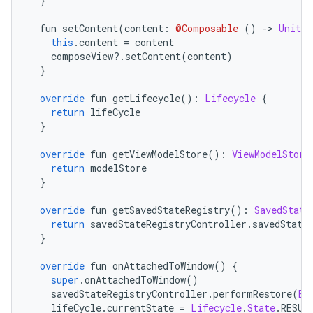
}
  fun setContent
(
content
:
@Composable
()
->
Unit
)
this
.
content 
=
 content
    composeView
?.
setContent
(
content
)
}
override
 fun getLifecycle
():
Lifecycle
{
return
 lifeCycle
}
override
 fun getViewModelStore
():
ViewModelStore
return
 modelStore
}
override
 fun getSavedStateRegistry
():
SavedState
return
 savedStateRegistryController
.
savedState
}
override
 fun onAttachedToWindow
()
{
super
.
onAttachedToWindow
()
    savedStateRegistryController
.
performRestore
(
Bu
    lifeCycle
.
currentState 
=
Lifecycle
.
State
.
RESUM