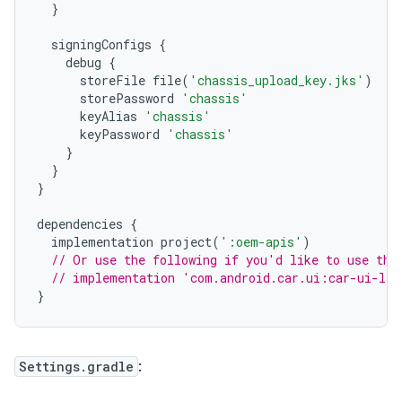
}
  signingConfigs 
{
    debug 
{
      storeFile file
(
'chassis_upload_key.jks'
)
      storePassword 
'chassis'
      keyAlias 
'chassis'
      keyPassword 
'chassis'
}
}
}
dependencies 
{
  implementation project
(
':oem-apis'
)
// Or use the following if you'd like to use the
// implementation 'com.android.car.ui:car-ui-lib
}
Settings.gradle
: