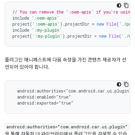
// You can remove the ':oem-apis' if you're using 
include 
':oem-apis'
project
(
':oem-apis'
).
projectDir 
=
new
File
(
'./pat
include 
':my-plugin'
project
(
':my-plugin'
).
projectDir 
=
new
File
(
'./my
플러그인 매니페스트에 다음 속성을 가진 콘텐츠 제공자가 선
언되어 있어야 합니다.
  android:authorities="com.android.car.ui.plugin"
  android:enabled="true"
  android:exported="true"
android:authorities="com.android.car.ui.plugin"
을 통해 자동차 UI 라이브러리에서 플러그인을 검색할 수 있습